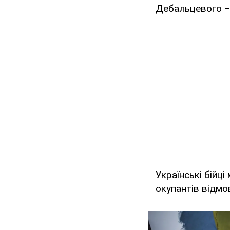
Дебальцевого – 
Українські бійц
окупантів відмо