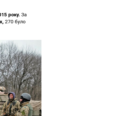
15 року.
За
х,
270 було