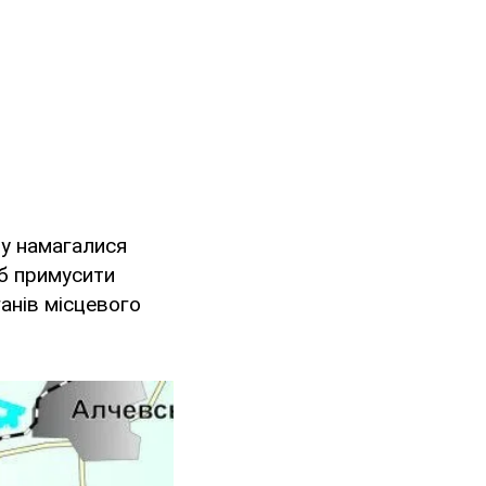
ну намагалися
 примусити
ганів місцевого