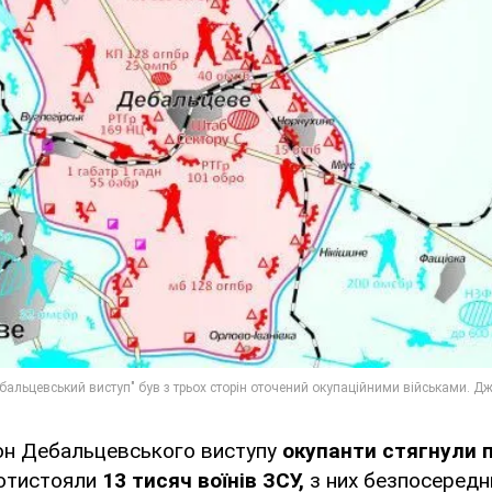
он Дебальцевського виступу
окупанти стягнули 
отистояли
13 тисяч воїнів ЗСУ,
з них безпосередн