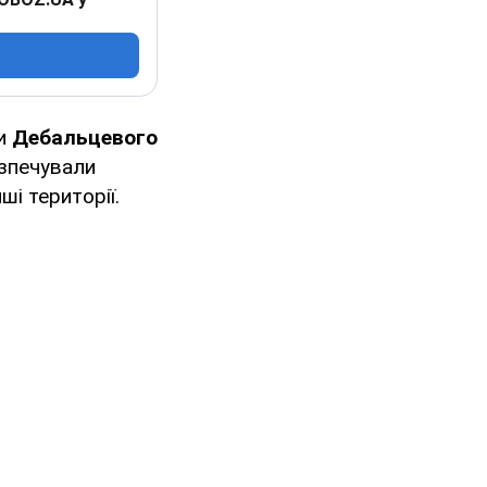
ни
Дебальцевого
езпечували
ші території.