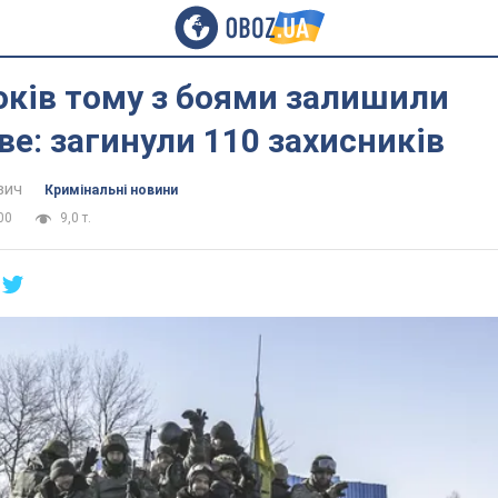
оків тому з боями залишили
е: загинули 110 захисників
вич
Кримінальні новини
00
9,0 т.