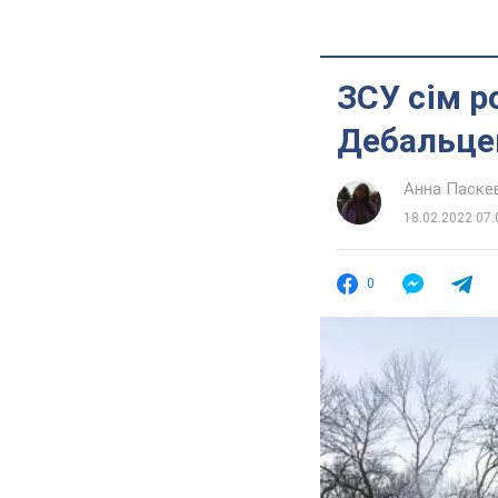
ЗСУ сім р
Дебальцев
Анна Паске
18.02.2022 07:
0