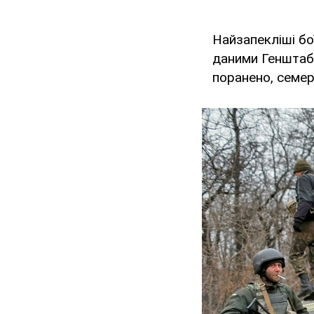
Найзапекліші бо
даними Генштабу
поранено, семер