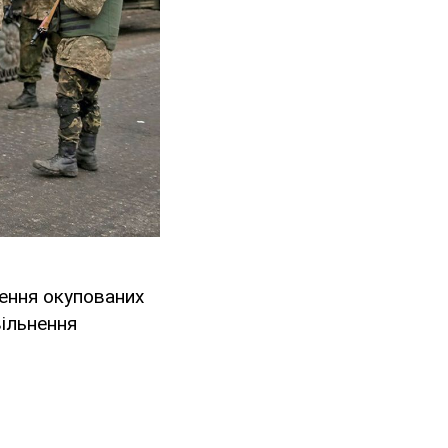
нення окупованих
вільнення