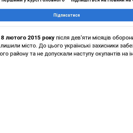
Підписатися
18 лютого 2015 року
після дев'яти місяців оборо
алишили місто. До цього українські захисники заб
го району та не допускали наступу окупантів на ін