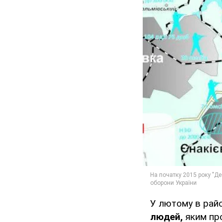
У лютому в рай
людей,
яким пр