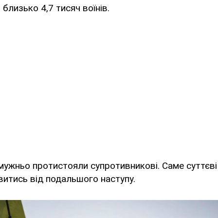
близько 4,7 тисяч воїнів.
і мужньо протистояли супротивникові. Саме суттєв
витись від подальшого наступу.