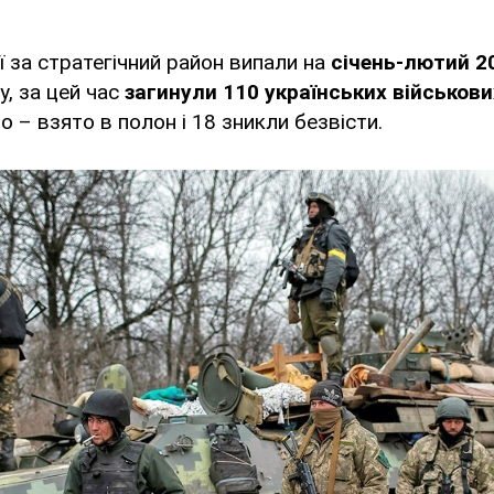
ї за стратегічний район випали на
січень-лютий 20
, за цей час
загинули 110 українських військови
о – взято в полон і 18 зникли безвісти.