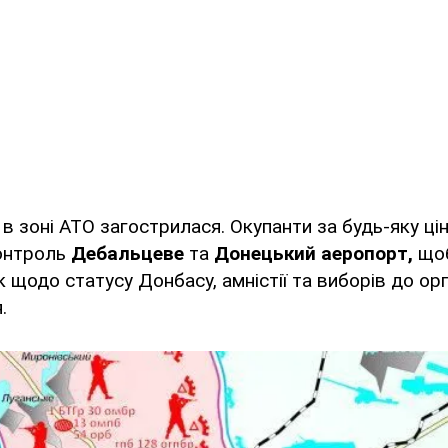
 в зоні АТО загострилася. Окупанти за будь-яку ці
контроль
Дебальцеве
та
Донецький аеропорт,
щоб
к щодо статусу Донбасу, амністії та виборів до ор
.