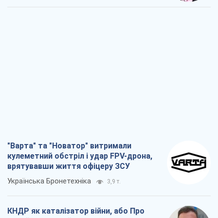
"Варта" та "Новатор" витримали
кулеметний обстріл і удар FPV-дрона,
врятувавши життя офіцеру ЗСУ
Українська Бронетехніка
3,9 т.
КНДР як каталізатор війни, або Про