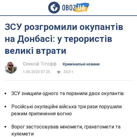
ЗСУ розгромили окупантів
на Донбасі: у терористів
великі втрати
Олексій Тітофф
Кримінальні новини
1.06.2020 07:25
34,5 т.
ЗСУ знищили одного та поранили двох окупантів
Російські окупаційні війська три рази порушили
режим припинення вогню
Ворог застосовував міномети, гранатомети та
кулемети