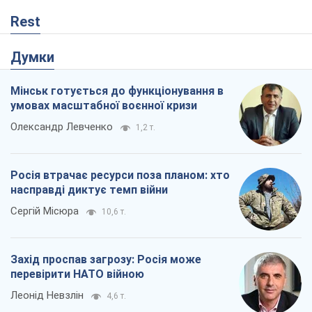
Rest
Думки
Мінськ готується до функціонування в
умовах масштабної воєнної кризи
Олександр Левченко
1,2 т.
Росія втрачає ресурси поза планом: хто
насправді диктує темп війни
Сергій Місюра
10,6 т.
Захід проспав загрозу: Росія може
перевірити НАТО війною
Леонід Невзлін
4,6 т.