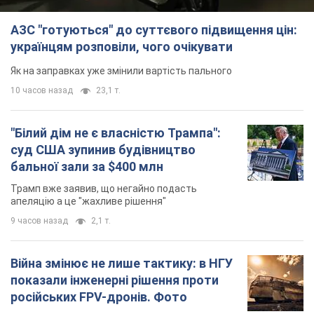
АЗС "готуються" до суттєвого підвищення цін:
українцям розповіли, чого очікувати
Як на заправках уже змінили вартість пального
10 часов назад
23,1 т.
"Білий дім не є власністю Трампа":
суд США зупинив будівництво
бальної зали за $400 млн
Трамп вже заявив, що негайно подасть
апеляцію а це "жахливе рішення"
9 часов назад
2,1 т.
Війна змінює не лише тактику: в НГУ
показали інженерні рішення проти
російських FPV-дронів. Фото