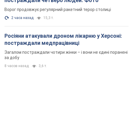
постраждали четверо людей. Фото
Ворог продовжує регулярний ракетний терор столиці
2 часа назад
15,3 т.
Росіяни атакували дроном лікарню у Херсоні:
постраждали медпрацівниці
Загалом постраждали чотири жінки – і вони не єдині поранені
за добу
8 часов назад
3,6 т.