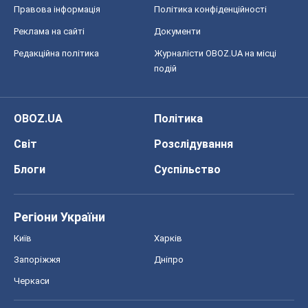
Світ
Розслідування
Блоги
Суспільство
Регіони України
Київ
Харків
Запоріжжя
Дніпро
Черкаси
Спорт
Футбол
Баскетбол
Хокей
Бокс
Формула-1
Моя школа