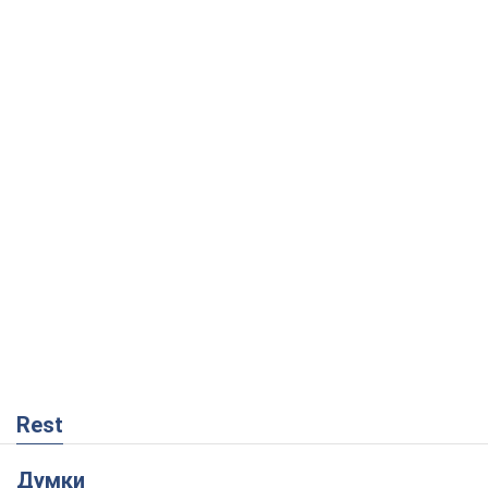
Rest
Думки
Кремль переносить війну в тил Європи:
під загрозою критична логістика
Віктор Ягун
2,7 т.
На якому боці історії виступає Дональд
Трамп?