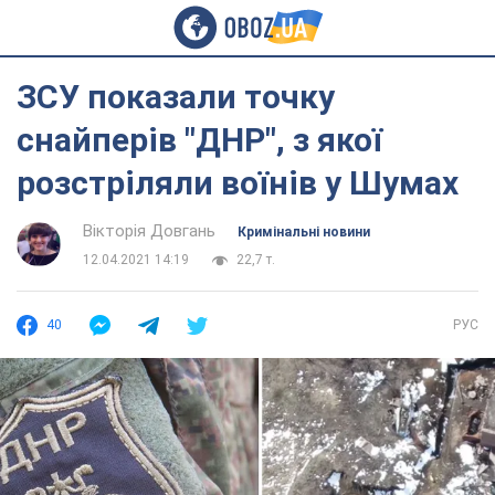
ЗСУ показали точку
снайперів "ДНР", з якої
розстріляли воїнів у Шумах
Вікторія Довгань
Кримінальні новини
12.04.2021 14:19
22,7 т.
40
РУС