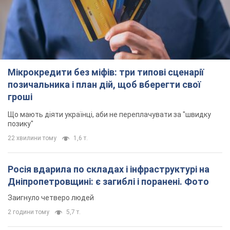
Що мають діяти українці, аби не переплачувати за "швидку
позику"
22 хвилини тому
1,6 т.
Росія вдарила по складах і інфраструктурі на
Дніпропетровщині: є загиблі і поранені. Фото
Заигнуло четверо людей
2 години тому
5,7 т.
Зеленський зібрав нараду щодо підготовки
української балістики та антибалістичної
програми FREYJA: які рішення готуються
У Києві розраховують на успішне завершення проєкту FREYJA
годину тому
26,5 т.