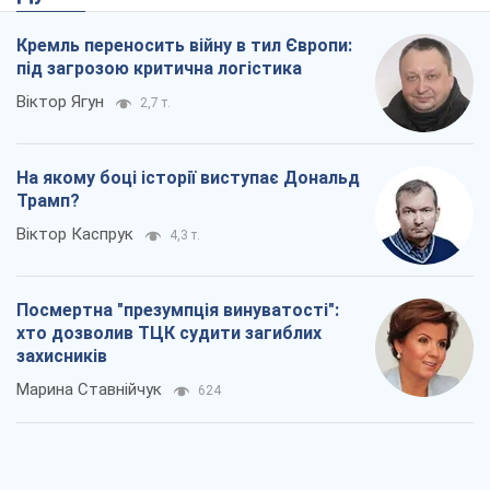
Віктор Каспрук
4,3 т.
Посмертна "презумпція винуватості":
хто дозволив ТЦК судити загиблих
захисників
Марина Ставнійчук
624