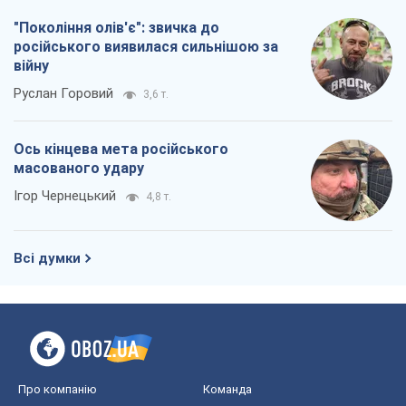
Ігор Чернецький
4,8 т.
Всі думки
Про компанію
Команда
Правова інформація
Політика конфіденційності
Реклама на сайті
Документи
Редакційна політика
Журналісти OBOZ.UA на місці
подій
OBOZ.UA
Політика