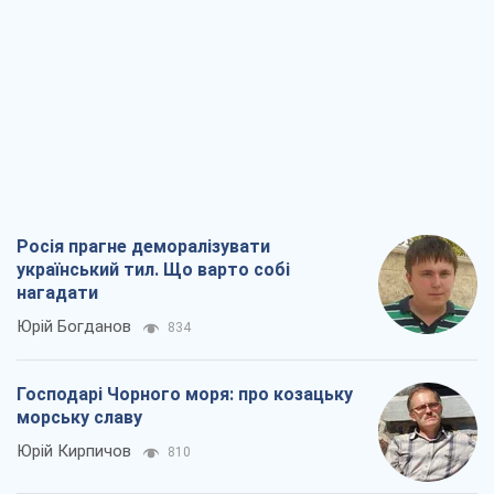
Росія прагне деморалізувати
український тил. Що варто собі
нагадати
Юрій Богданов
834
Господарі Чорного моря: про козацьку
морську славу
Юрій Кирпичов
810
"Покоління олів'є": звичка до
російського виявилася сильнішою за
війну
Руслан Горовий
3,6 т.
Ось кінцева мета російського
масованого удару