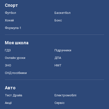
ГДЗ
Підручники
Онлайн уроки
ДПА
ЗНО
НМТ
СНД посібники
Авто
Тест Драйв
Електромобілі
Акції
Сервіс
Food Oboz
Рецепти
Напої
Дієти
Економіка
Ринки та компанії
Макроекономіка