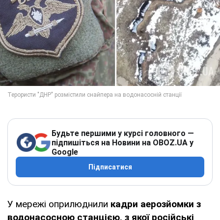
Будьте першими у курсі головного —
підпишіться на Новини на OBOZ.UA у
Google
Підписатися
У мережі оприлюднили
кадри аерозйомки з
водонасосною станцією, з якої російські