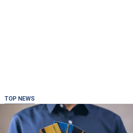
TOP NEWS
Мікрокредити без міфів: три типові сценарії
позичальника і план дій, щоб вберегти свої
гроші