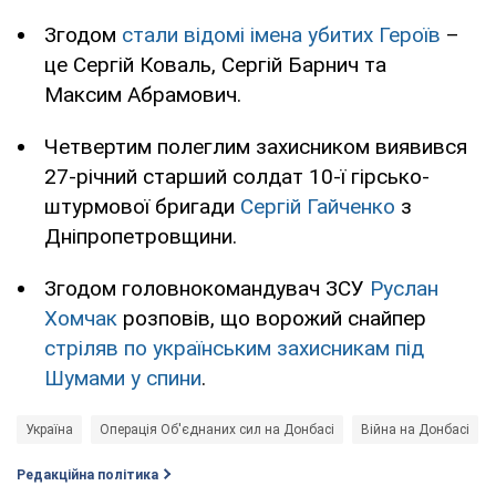
Згодом
стали відомі імена убитих Героїв
–
це Сергій Коваль, Сергій Барнич та
Максим Абрамович.
Четвертим полеглим захисником виявився
27-річний старший солдат 10-ї гірсько-
штурмової бригади
Сергій Гайченко
з
Дніпропетровщини.
Згодом головнокомандувач ЗСУ
Руслан
Хомчак
розповів, що ворожий снайпер
стріляв по українським захисникам під
Шумами у спини
.
Україна
Операція Об'єднаних сил на Донбасі
Війна на Донбасі
Редакційна політика