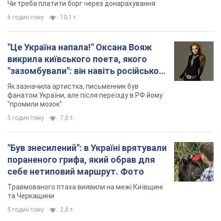
"промили мозок"
5 годин тому
7,0 т.
"Був знесилений": в Україні врятували
пораненого грифа, який обрав для
себе нетиповий маршрут. Фото
Травмованого птаха виявили на межі Київщині
та Черкащини
5 годин тому
2,8 т.