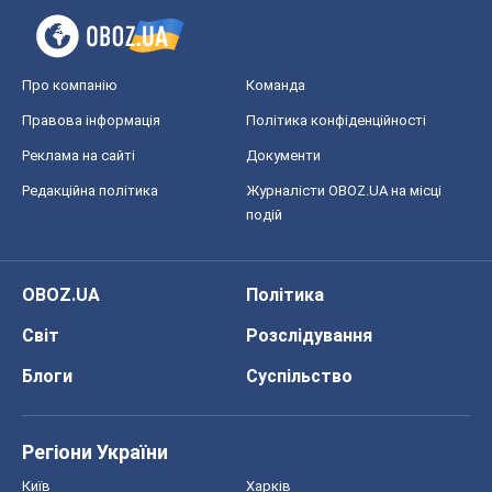
Блоги
Суспільство
Регіони України
Київ
Харків
Запоріжжя
Дніпро
Черкаси
Спорт
Футбол
Баскетбол
Хокей
Бокс
Формула-1
Моя школа
ГДЗ
Підручники
Онлайн уроки
ДПА