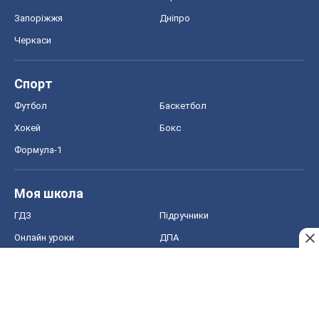
ЗНО
НМТ
СНД посібники
Авто
Тест Драйв
Електромобілі
Акції
Сервіс
Food Oboz
Рецепти
Напої
Дієти
Економіка
Ринки та компанії
Макроекономіка