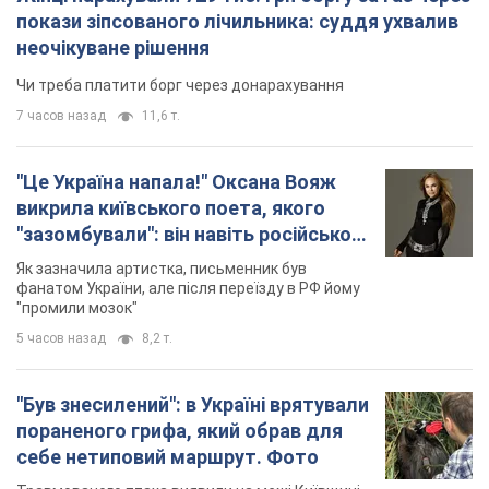
"Був знесилений": в Україні врятували
пораненого грифа, який обрав для
себе нетиповий маршрут. Фото
Травмованого птаха виявили на межі Київщині
та Черкащини
6 часов назад
3,0 т.