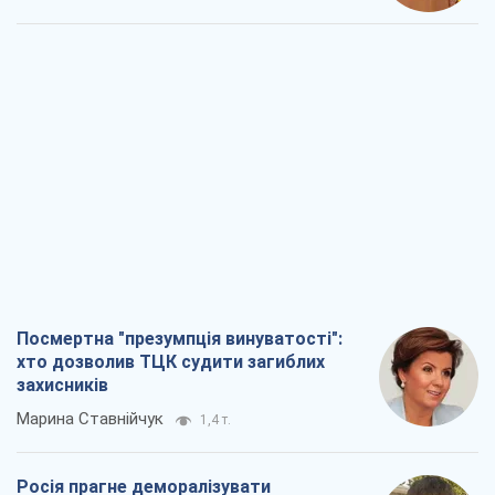
захисників
Марина Ставнійчук
1,4 т.
Росія прагне деморалізувати
український тил. Що варто собі
нагадати
Юрій Богданов
1,2 т.
Господарі Чорного моря: про козацьку
морську славу
Юрій Кирпичов
1,2 т.
"Покоління олів'є": звичка до
російського виявилася сильнішою за
війну
Руслан Горовий
4,2 т.