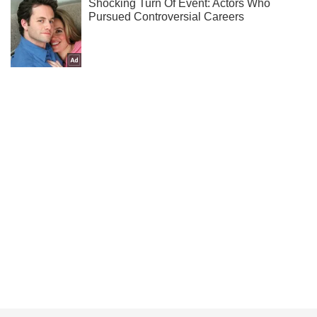
Ти ще не читаєш наш Telegram? А даремно! Підписуйся
Підписатись
Підписатись
Кримінальні новини
ЗСУ показали фото...
Важливе