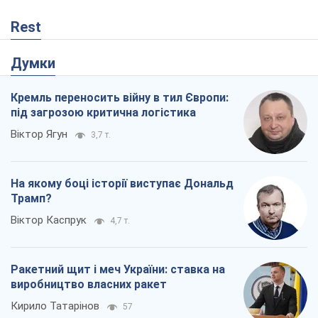
Ракетний щит і меч України: ставка на
виробництво власних ракет
Кирило Татарінов
57
Посмертна "презумпція винуватості":
хто дозволив ТЦК судити загиблих