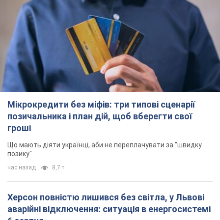
Херсон повністю лишився без світла, у Львові
аварійні відключення: ситуація в енергосистемі
6 серпня
Росіяни вдарили по важливому енергооб'єкту
29 минут назад
7,0 т.
Зеленський зібрав нараду щодо підготовки
української балістики та антибалістичної
програми FREYJA: які рішення готуються
У Києві розраховують на успішне завершення проєкту FREYJA
2 часа назад
30,4 т.