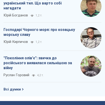
Всі думки
Про компанію
Команда
Правова інформація
Політика конфіденційності
Реклама на сайті
Документи
Редакційна політика
Журналісти OBOZ.UA на місці
подій
OBOZ.UA
Політика
Світ
Розслідування