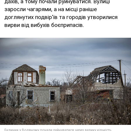
дахів, а тому почали руйнуватися. Вулиці
заросли чагарями, а на місці раніше
доглянутих подвір'їв та городів утворилися
вирви від вибухів боєприпасів.