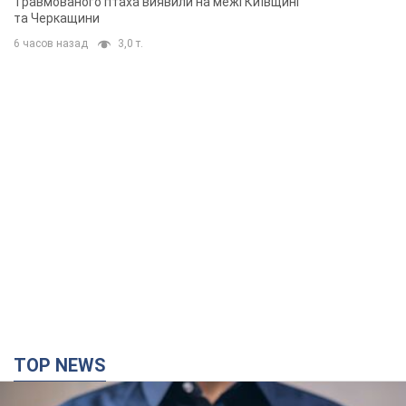
TOP NEWS
Мікрокредити без міфів: три типові сценарії
позичальника і план дій, щоб вберегти свої
гроші
Що мають діяти українці, аби не переплачувати за "швидку
позику"
час назад
8,7 т.