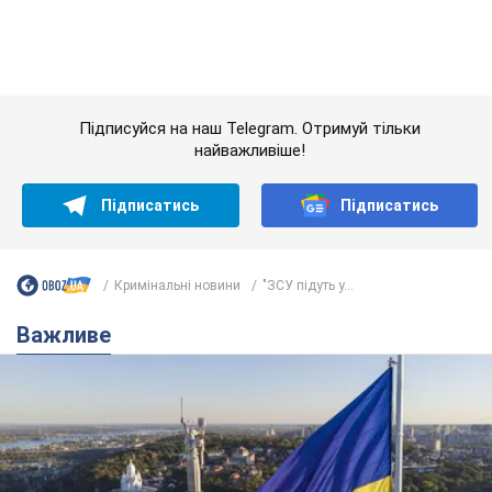
Важливе
Якою була оригінальна версія гімну України та
чому її боялася Російська імперія: про це не
розповідають у школі
Державним символом є тільки перший куплет та приспів пісні
час назад
3,5 т.