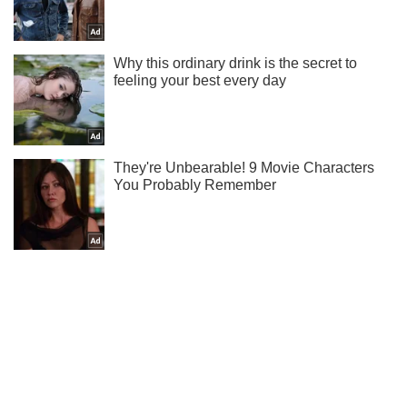
Підписуйся на наш Telegram. Отримуй тільки
найважливіше!
Підписатись
Підписатись
Кримінальні новини
"ЗСУ підуть у...