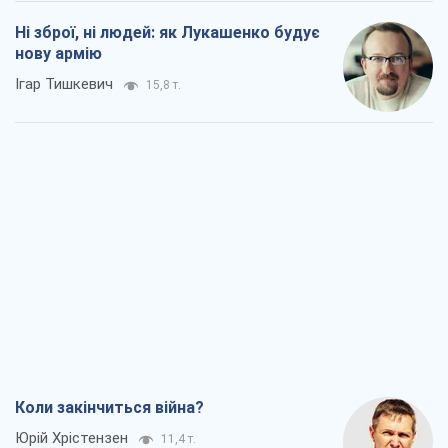
Коли закінчиться війна?
Юрій Хрістензен
11,4 т.
Україна вступила в надзвичайний
економічний стан. Чи є світло вкінці
тунелю?
Вадим Денисенко
9,2 т.
Чий буде Крим, той і переможе (NSJ), а
українських футбольних чиновників
можуть назвати вбивцями