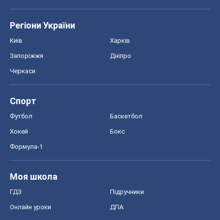
Хокей
Бокс
Формула-1
Моя школа
ГДЗ
Підручники
Онлайн уроки
ДПА
ЗНО
НМТ
СНД посібники
Авто
Тест Драйв
Електромобілі
Акції
Сервіс
Food Oboz
Рецепти
Напої