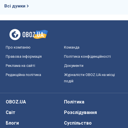
Редакційна політика
Журналісти OBOZ.UA на місці
подій
OBOZ.UA
Політика
Світ
Розслідування
Блоги
Суспільство
Регіони України
Київ
Харків
Запоріжжя
Дніпро
Черкаси
Спорт
Футбол
Баскетбол