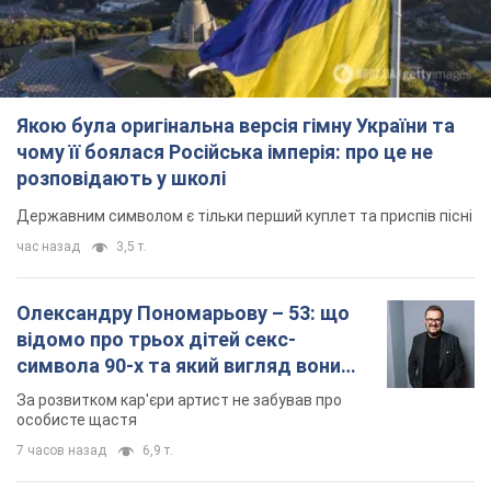
Олександру Пономарьову – 53: що
відомо про трьох дітей секс-
символа 90-х та який вигляд вони
мають
За розвитком кар'єри артист не забував про
особисте щастя
7 часов назад
6,9 т.
У ПриватБанку розповіли, чи дійсні
долари 1996 року: чи приймають
обмінники та банки такі купюри
Що робити, якщо банки та обмінні пункти не
приймають старі долари
8 часов назад
60,5 т.