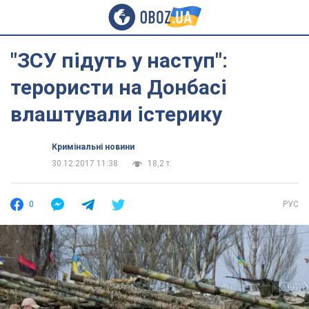
"ЗСУ підуть у наступ":
терористи на Донбасі
влаштували істерику
Кримінальні новини
30.12.2017 11:38
18,2 т.
0
РУС