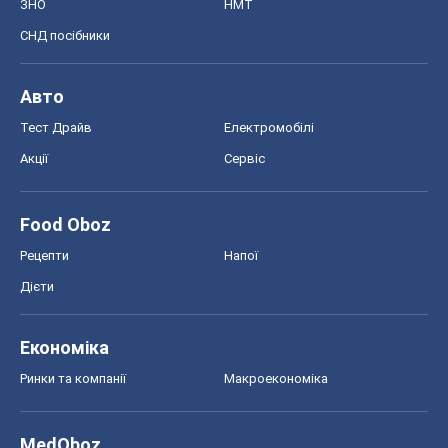
Дієти
Економіка
Ринки та компанії
Макроекономіка
MedOboz
Новини медицини
MAMACLUB
Шоу
Афіша
Плітки
Краса
Мода
Жіночий журнал