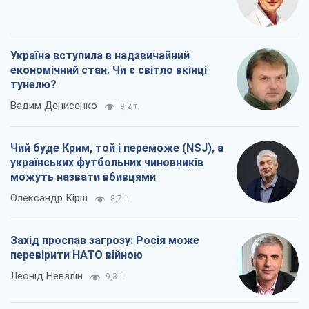
Олександр Кірш
8,7 т.
Захід проспав загрозу: Росія може
перевірити НАТО війною
Леонід Невзлін
9,3 т.
Всі думки
Про компанію
Команда
Правова інформація
Політика конфіденційності
Реклама на сайті
Документи