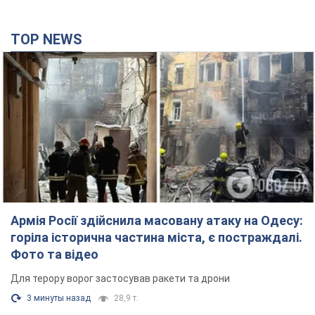
Армія Росії здійснила масовану атаку на Одесу:
горіла історична частина міста, є постраждалі.
Фото та відео
Для терору ворог застосував ракети та дрони
3 минуты назад
28,9 т.
Нардепи взяли гроші з бюджету на оренду
елітних квартир у Києві: хто з парламентарів
просив кошти та де поселився
Як працює особлива соціальна гарантія та хто нею
користується
4 часа назад
49,1 т.
Російська армія обстріляла дві сусідні
багатоповерхівки в Харкові: двоє загиблих,