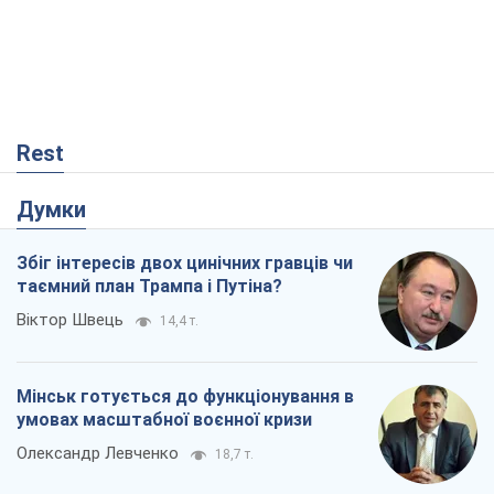
Віктор Швець
14,4 т.
Мінськ готується до функціонування в
умовах масштабної воєнної кризи
Олександр Левченко
18,7 т.
Ні зброї, ні людей: як Лукашенко будує
нову армію
Ігар Тишкевич
15,8 т.