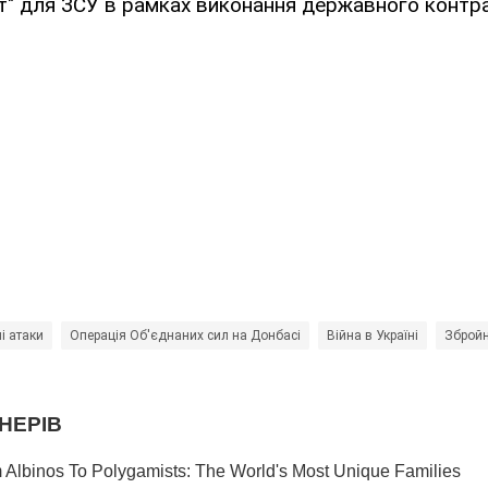
т" для ЗСУ в рамках виконання державного контра
і атаки
Операція Об'єднаних сил на Донбасі
Війна в Україні
Збройн