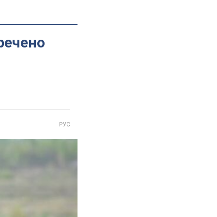
речено
РУС