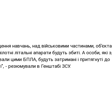
дення навчань, над військовими частинами, об’єкта
пілотні літальні апарати будуть збиті. А особи, які
вали цими БПЛА, будуть затримані і притягнуті до
і", - резюмували в Генштабі ЗСУ.