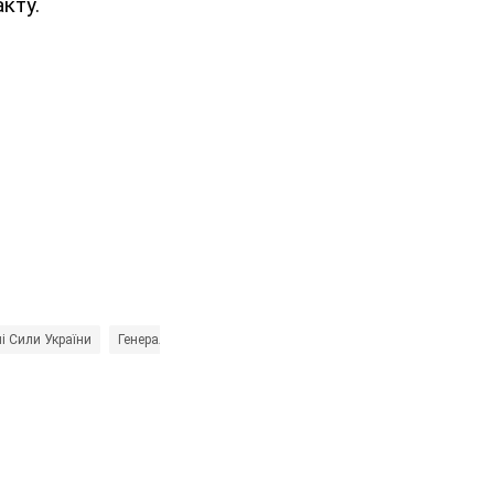
кту.
і Сили України
Генеральний штаб ЗСУ