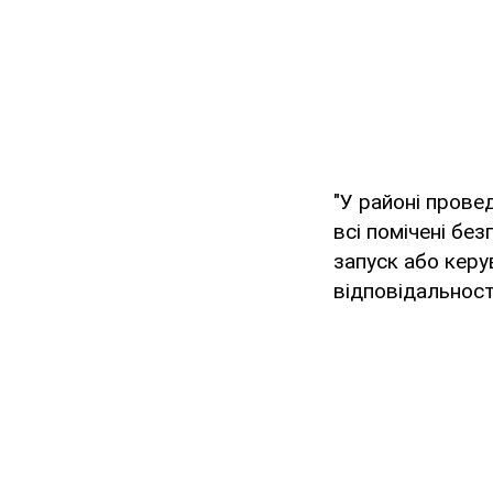
"У районі прове
всі помічені без
запуск або керу
відповідальност