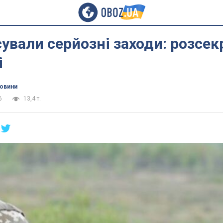
ували серйозні заходи: розсек
і
новини
6
13,4 т.