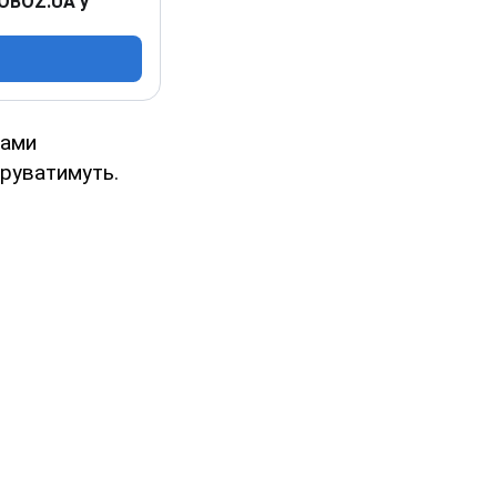
 OBOZ.UA у
тами
еруватимуть.