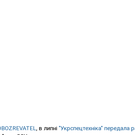
OBOZREVATEL
, в липні
"Укрспецтехніка" передала р