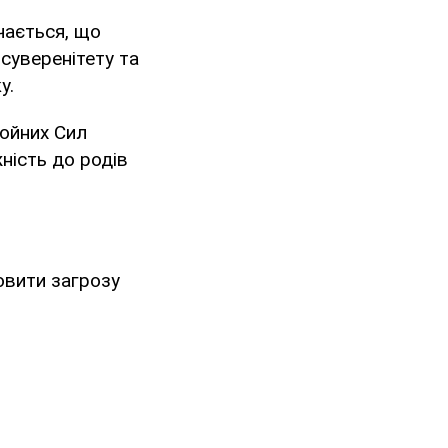
чається, що
 суверенітету та
у.
ройних Сил
жність до родів
овити загрозу