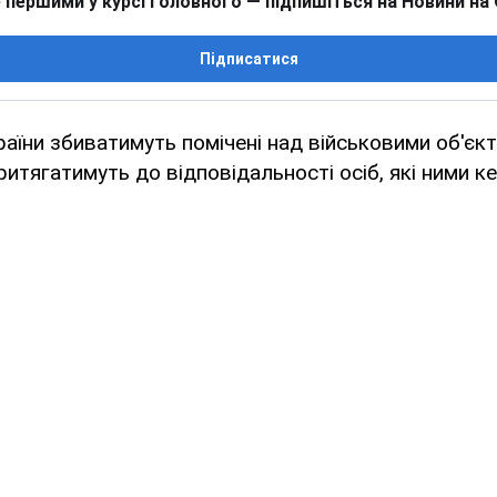
 першими у курсі головного — підпишіться на Новини на
Підписатися
раїни збиватимуть помічені над військовими об'єк
притягатимуть до відповідальності осіб, які ними к