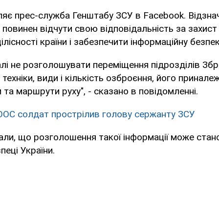
яє прес-служба Генштабу ЗСУ в Facebook. Відзна
 повинен відчути свою відповідальність за захист
ілісності країни і забезпечити інформаційну безпек
алі не розголошувати переміщення підрозділів Зб
техніки, види і кількість озброєння, його принале
 та маршрути руху", - сказано в повідомленні.
 ООС солдат прострілив голову сержанту ЗСУ
али, що розголошення такої інформації може стан
пеці України.