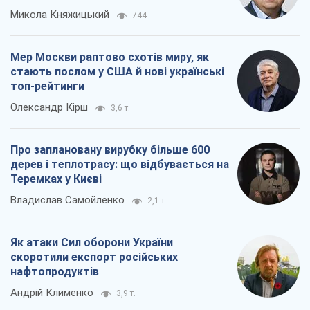
Микола Княжицький
744
Мер Москви раптово схотів миру, як
стають послом у США й нові українські
топ-рейтинги
Олександр Кірш
3,6 т.
Про заплановану вирубку більше 600
дерев і теплотрасу: що відбувається на
Теремках у Києві
Владислав Самойленко
2,1 т.
Як атаки Сил оборони України
скоротили експорт російських
нафтопродуктів
Андрій Клименко
3,9 т.