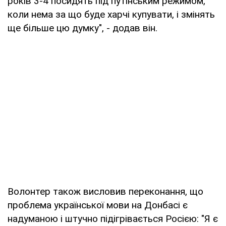
років 3-4 посидять під путінським режимом,
коли нема за що буде харчі купувати, і змінять
ще більше цю думку", - додав він.
Волонтер також висловив переконання, що
проблема української мови на Донбасі є
надуманою і штучно підігрівається Росією: "Я є