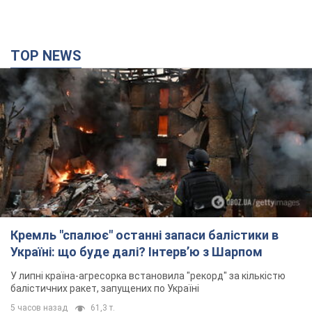
TOP NEWS
Кремль "спалює" останні запаси балістики в
Україні: що буде далі? Інтерв’ю з Шарпом
У липні країна-агресорка встановила "рекорд" за кількістю
балістичних ракет, запущених по Україні
5 часов назад
61,3 т.