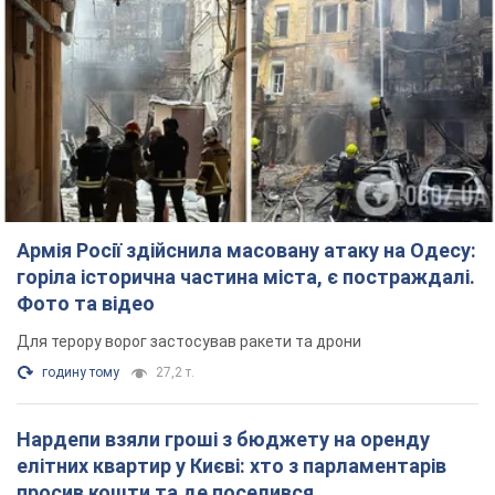
Нардепи взяли гроші з бюджету на оренду
елітних квартир у Києві: хто з парламентарів
просив кошти та де поселився
Як працює особлива соціальна гарантія та хто нею
користується
4 години тому
48,9 т.
Російська армія обстріляла дві сусідні
багатоповерхівки в Харкові: двоє загиблих,
більше 20 постраждалих
Ворог навмисно обстрілює житлові будинки
21 хвилину тому
2,7 т.