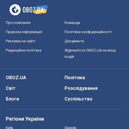
Регіони України
Київ
Харків
Запоріжжя
Дніпро
Черкаси
Спорт
Футбол
Баскетбол
Хокей
Бокс
Формула-1
Моя школа
ГДЗ
Підручники
Онлайн уроки
ДПА
ЗНО
НМТ