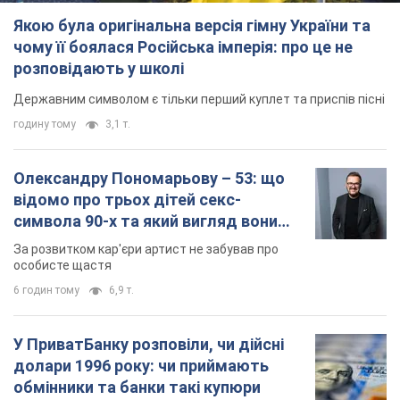
У ПриватБанку розповіли, чи дійсні
долари 1996 року: чи приймають
обмінники та банки такі купюри
Що робити, якщо банки та обмінні пункти не
приймають старі долари
8 годин тому
59,7 т.