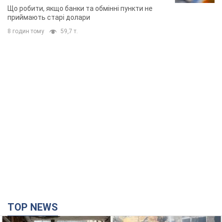
TOP NEWS
Армія Росії здійснила масовану атаку на Одесу:
горіла історична частина міста, є постраждалі.
Фото та відео
Для терору ворог застосував ракети та дрони
годину тому
27,2 т.