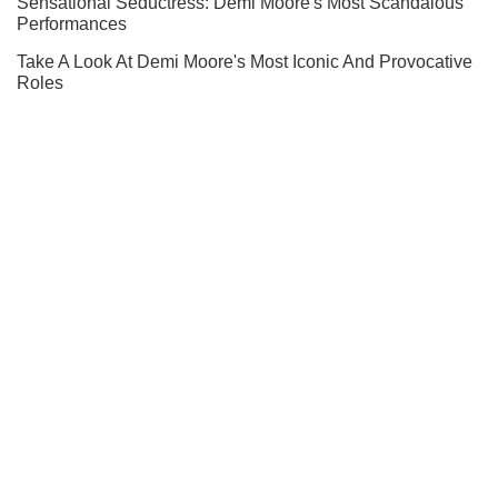
Не пропусти блискавку! Підписуйся на нас в Telegram
Підписатись
Підписатись
Кримінальні новини
Зниження терактів в...
Важливе