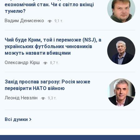
Про компанію
Команда
Правова інформація
Політика конфіденційності
Реклама на сайті
Документи
Редакційна політика
Журналісти OBOZ.UA на місці
подій
OBOZ.UA
Політика
Світ
Розслідування
Блоги
Суспільство