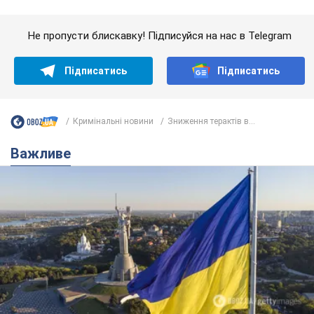
Якою була оригінальна версія гімну України та
чому її боялася Російська імперія: про це не
розповідають у школі
Державним символом є тільки перший куплет та приспів пісні
годину тому
3,1 т.
Олександру Пономарьову – 53: що
відомо про трьох дітей секс-
символа 90-х та який вигляд вони
мають
За розвитком кар'єри артист не забував про
особисте щастя
6 годин тому
6,9 т.