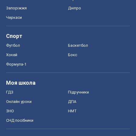
СНД посібники
Авто
Тест Драйв
Електромобілі
Акції
Сервіс
Food Oboz
Рецепти
Напої
Дієти
Економіка
Ринки та компанії
Макроекономіка
MedOboz