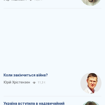
Україна вступила в надзвичайний
економічний стан. Чи є світло вкінці
тунелю?
Вадим Денисенко
9,1 т.
Чий буде Крим, той і переможе (NSJ), а
українських футбольних чиновників
можуть назвати вбивцями
Олександр Кірш
8,7 т.
Захід проспав загрозу: Росія може
перевірити НАТО війною
Леонід Невзлін
9,3 т.
Всі думки