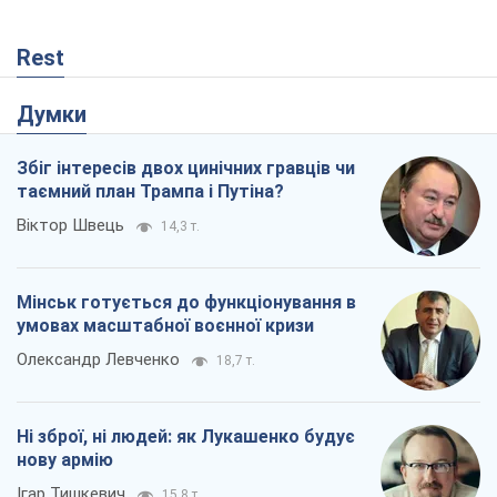
Ні зброї, ні людей: як Лукашенко будує
нову армію
Ігар Тишкевич
15,8 т.
Коли закінчиться війна?
Юрій Хрістензен
11,3 т.