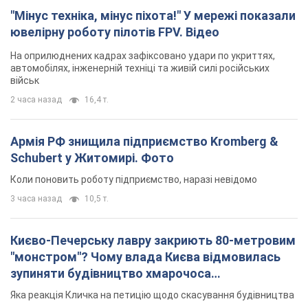
"Мінус техніка, мінус піхота!" У мережі показали
ювелірну роботу пілотів FPV. Відео
На оприлюднених кадрах зафіксовано удари по укриттях,
автомобілях, інженерній техніці та живій силі російських
військ
2 часа назад
16,4 т.
Армія РФ знищила підприємство Kromberg &
Schubert у Житомирі. Фото
Коли поновить роботу підприємство, наразі невідомо
3 часа назад
10,5 т.
Києво-Печерську лавру закриють 80-метровим
"монстром"? Чому влада Києва відмовилась
зупиняти будівництво хмарочоса
"московського вірянина"
Яка реакція Кличка на петицію щодо скасування будівництва