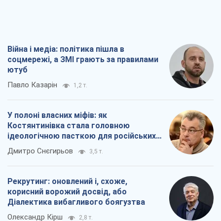
Війна і медіа: політика пішла в
соцмережі, а ЗМІ грають за правилами
ютуб
Павло Казарін
1,2 т.
У полоні власних міфів: як
Костянтинівка стала головною
ідеологічною пасткою для російських
окупантів
Дмитро Снєгирьов
3,5 т.
Рекрутинг: оновлений і, схоже,
корисний ворожий досвід, або
Діалектика вибагливого боягузтва
Олександр Кірш
2,8 т.