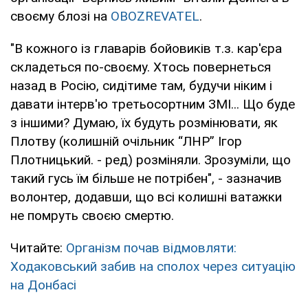
своєму блозі на
OBOZREVATEL
.
"В кожного із главарів бойовиків т.з. кар'єра
складеться по-своєму. Хтось повернеться
назад в Росію, сидітиме там, будучи ніким і
давати інтерв'ю третьосортним ЗМІ... Що буде
з іншими? Думаю, їх будуть розмінювати, як
Плотву (колишній очільник “ЛНР” Ігор
Плотницький. - ред) розміняли. Зрозуміли, що
такий гусь їм більше не потрібен", - зазначив
волонтер, додавши, що всі колишні ватажки
не помруть своєю смертю.
Читайте:
Організм почав відмовляти:
Ходаковський забив на сполох через ситуацію
на Донбасі