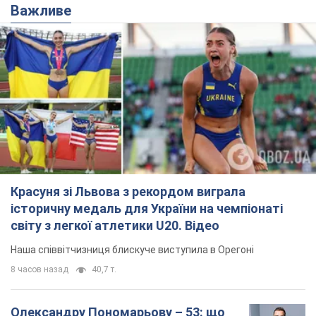
Важливе
Красуня зі Львова з рекордом виграла
історичну медаль для України на чемпіонаті
світу з легкої атлетики U20. Відео
Наша співвітчизниця блискуче виступила в Орегоні
8 часов назад
40,7 т.
Олександру Пономарьову – 53: що