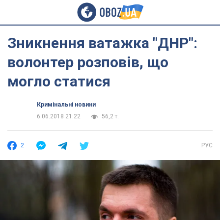
Зникнення ватажка "ДНР":
волонтер розповів, що
могло статися
Кримінальні новини
6.06.2018 21:22
56,2 т.
2
РУС