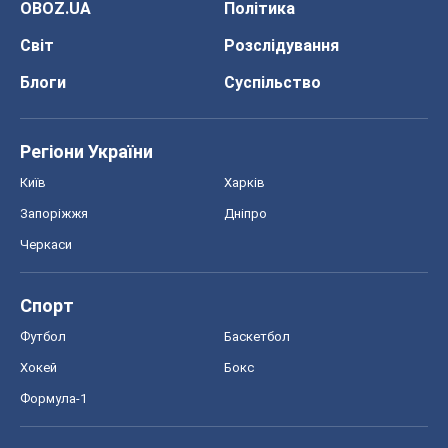
Запоріжжя
Дніпро
Черкаси
Спорт
Футбол
Баскетбол
Хокей
Бокс
Формула-1
Моя школа
ГДЗ
Підручники
Онлайн уроки
ДПА
ЗНО
НМТ
СНД посібники
Авто