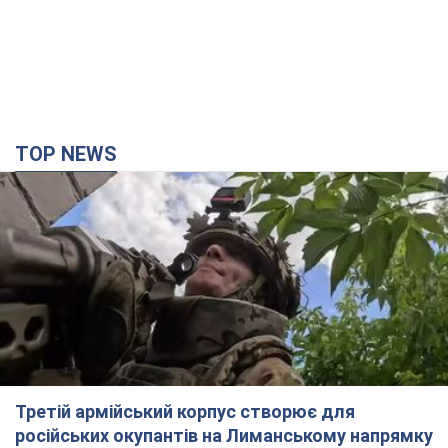
Третій армійський корпус створює для
російських окупантів на Лиманському напрямку
критичний дискомфорт: як це вдалося
Це зараз переростає у кризу для всього угруповання
2 години тому
21,7 т.
"Працюємо, щоб отримати пакети з ракетами
для ППО": Зеленський заслухав доповідь
Драпатого і анонсував нові кроки