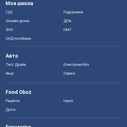
Тест Драйв
Електромобілі
Акції
Сервіс
Food Oboz
Рецепти
Напої
Дієти
Економіка
Ринки та компанії
Макроекономіка
MedOboz
Новини медицини
MAMACLUB
Шоу