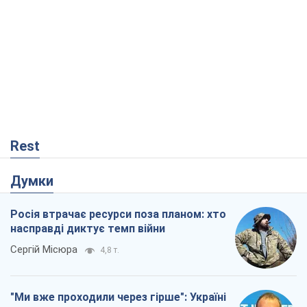
Rest
Думки
Росія втрачає ресурси поза планом: хто
насправді диктує темп війни
Сергій Місюра
4,8 т.
"Ми вже проходили через гірше": Україні
не варто піддаватися зневірі через
ракетний терор
Сергій Марченко, експерт
6,0 т.
"Варта" та "Новатор" витримали
кулеметний обстріл і удар FPV-дрона,
врятувавши життя офіцеру ЗСУ
Українська Бронетехніка
918