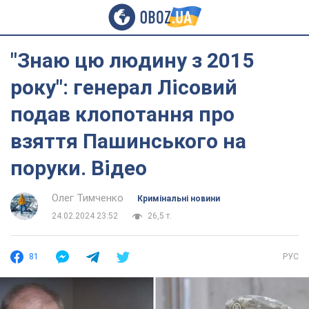
"Знаю цю людину з 2015
року": генерал Лісовий
подав клопотання про
взяття Пашинського на
поруки. Відео
Олег Тимченко
Кримінальні новини
24.02.2024 23:52
26,5 т.
81
РУС