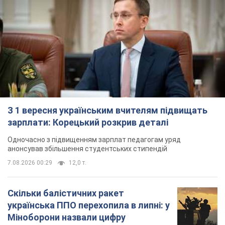
З 1 вересня українським вчителям підвищать
зарплати: Корецький розкрив деталі
Одночасно з підвищенням зарплат педагогам уряд
анонсував збільшення студентських стипендій
7.08.2026 00:29
12,0 т.
Скільки балістичних ракет
українська ППО перехопила в липні: у
Міноборони назвали цифру
Українська ППО працювала в умовах дефіциту
ракет-перехоплювачів
3 години тому
6,2 т.
Ауріка Ротару через суд змінила
свою пенсію, на яку раніше
жалілася: скільки отримувала
співачка