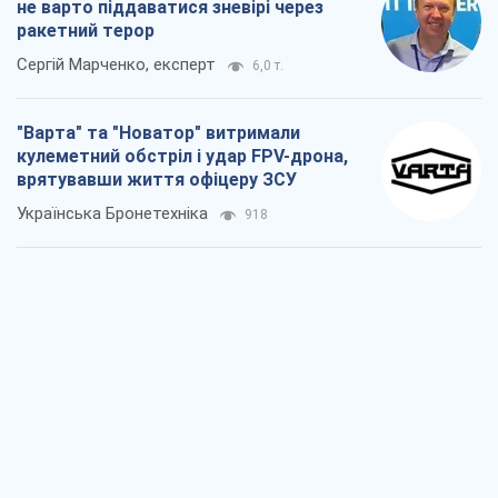
КНДР як каталізатор війни, або Про
новий етап російсько-
північнокорейського союзу
Олексій Кущ
1,1 т.
Вихід до еліти ЧС та тріумф "Сокола":