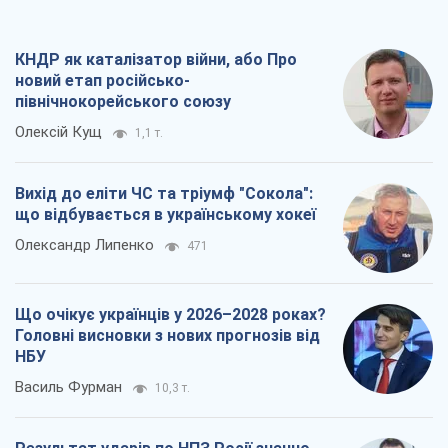
що відбувається в українському хокеї
Олександр Липенко
471
Що очікує українців у 2026–2028 роках?
Головні висновки з нових прогнозів від
НБУ
Василь Фурман
10,3 т.
Результат ударів по НПЗ Росії значно
більший, ніж здається
Дмитро Томчук
3,5 т.
Всі думки