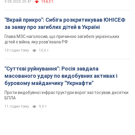
9.08.2026 20:47
154,3 т.
"Вкрай прикро": Сибіга розкритикував ЮНІСЕФ
за заяву про загиблих дітей в Україні
Глава МЗС наголосив, що причиною загибелі українських
дітей є війна, яку розв'язала РФ
10 годин тому
10,6 т.
"Суттєві руйнування": Росія завдала
масованого удару по видобувних активах і
буровому майданчику "Укрнафти"
Проти видобувної інфраструктури ворог застосував десятки
БПЛА
11 годин тому
9,0 т.