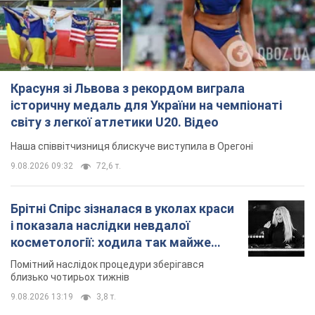
Красуня зі Львова з рекордом виграла
історичну медаль для України на чемпіонаті
світу з легкої атлетики U20. Відео
Наша співвітчизниця блискуче виступила в Орегоні
9.08.2026 09:32
72,6 т.
Брітні Спірс зізналася в уколах краси
і показала наслідки невдалої
косметології: ходила так майже
місяць
Помітний наслідок процедури зберігався
близько чотирьох тижнів
9.08.2026 13:19
3,8 т.