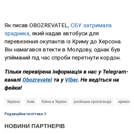
Як писав OBOZREVATEL,
СБУ затримала
зрадника,
який надав автобуси для
перевезення окупантів із Криму до Херсона.
Він намагався втекти в Молдову, однак був
упійманий під час спроби перетнути кордон.
Тільки
перевірена інформація в нас у Telegram-
каналі
Obozrevatel
та у
Viber
. Не ведіться на
фейки!
Україна
Київ
Війна в Україні
російська пропаганда
кримінал
Редакційна політика