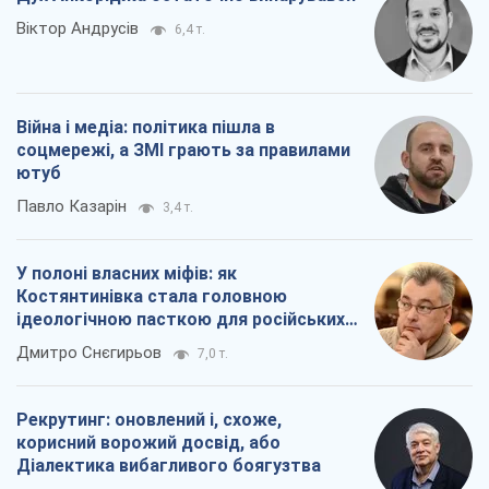
Віктор Андрусів
6,4 т.
Війна і медіа: політика пішла в
соцмережі, а ЗМІ грають за правилами
ютуб
Павло Казарін
3,4 т.
У полоні власних міфів: як
Костянтинівка стала головною
ідеологічною пасткою для російських
окупантів
Дмитро Снєгирьов
7,0 т.
Рекрутинг: оновлений і, схоже,
корисний ворожий досвід, або
Діалектика вибагливого боягузтва