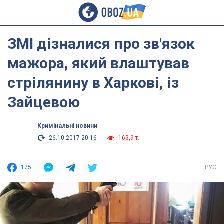
ЗМІ дізналися про зв'язок
мажора, який влаштував
стрілянину в Харкові, із
Зайцевою
Кримінальні новини
26.10.2017 20:16
163,9 т.
175
РУС