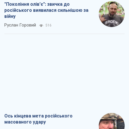
"Покоління олів'є": звичка до
російського виявилася сильнішою за
війну
Руслан Горовий
516
Ось кінцева мета російського
масованого удару