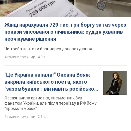
Жінці нарахували 729 тис. грн боргу за газ через
покази зіпсованого лічильника: суддя ухвалив
неочікуване рішення
Чи треба платити борг через донарахування
4 години тому
4,3 т.
"Це Україна напала!" Оксана Вояж
викрила київського поета, якого
"зазомбували": він навіть російської
не знав, а тепер хоче геноциду
Як зазначила артистка, письменник був
українців
фанатом України, але після переїзду в РФ йому
"промили мозок"
2 години тому
2,1 т.