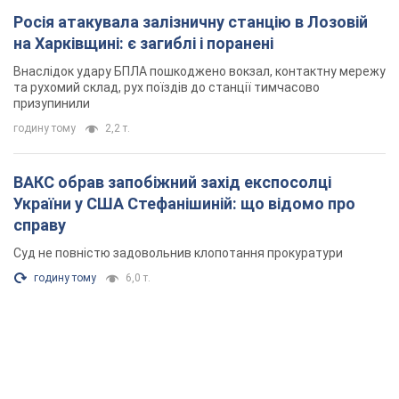
Росія атакувала залізничну станцію в Лозовій
на Харківщині: є загиблі і поранені
Внаслідок удару БПЛА пошкоджено вокзал, контактну мережу
та рухомий склад, рух поїздів до станції тимчасово
призупинили
годину тому
2,2 т.
ВАКС обрав запобіжний захід експосолці
України у США Стефанішиній: що відомо про
справу
Суд не повністю задовольнив клопотання прокуратури
годину тому
6,0 т.