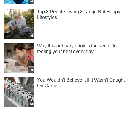
Ми в Telegram! Підписуйся! Читай тільки найкраще!
Підписатись
Підписатись