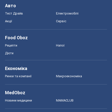
Дієти
Економіка
Ринки та компанії
Макроекономіка
MedOboz
Новини медицини
MAMACLUB
Шоу
Афіша
Плітки
Краса
Мода
Жіночий журнал