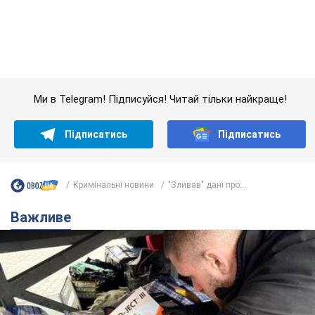
Кримінальні новини
"Зливав" дані про...
Важливе
В Україні різко зросла кількість порушень на
митниці: які товари на сотні мільйонів вилучено
В судах лежать вже 4,2 тис. справ про митні правопорушення