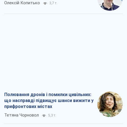
Полювання дронів і помилки цивільних:
що насправді підвищує шанси вижити у
прифронтових містах
Тетяна Чорновол
5,3 т.
Один FPV-дрон – і Європа могла
прокинутися в зовсім іншій реальності
Дмитро Томчук
19,3 т.
Від Patriot до стратегії перемоги: що
заважає Україні закрити небо і як
завершити війну