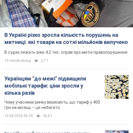
10 часов назад
2,7 т.
Українцям "до межі" підвищили
мобільні тарифи: ціни зросли у
кілька разів
Чому учасники ринку вважають, що тариф у 400
грн на місяць – це небагато
10.08.2026 06:20
36,8 т.
Італійський гранд захотів купити
одразу двох футболістів збірної
України
"Ювентус" веде переговори
7 часов назад
6,9 т.