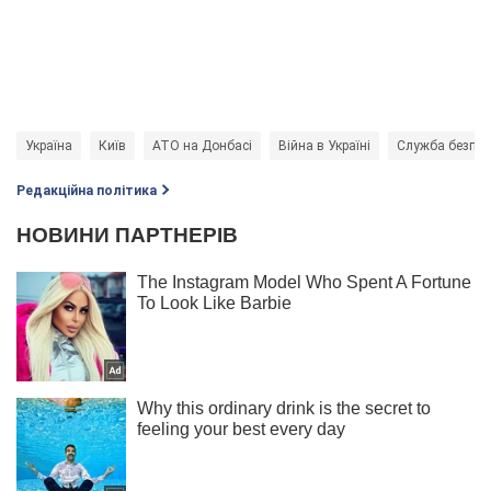
Україна
Київ
АТО на Донбасі
Війна в Україні
Служба безпеки
Редакційна політика