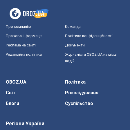
подій
OBOZ.UA
Політика
Світ
Розслідування
Блоги
Суспільство
Регіони України
Київ
Харків
Запоріжжя
Дніпро
Черкаси
Спорт
Футбол
Баскетбол
Хокей
Бокс