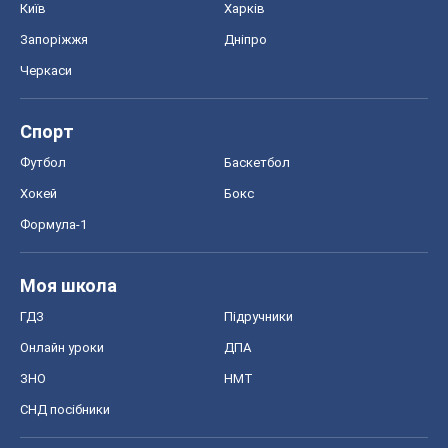
Формула-1
Моя школа
ГДЗ
Підручники
Онлайн уроки
ДПА
ЗНО
НМТ
СНД посібники
Авто
Тест Драйв
Електромобілі
Акції
Сервіс
Food Oboz
Рецепти
Напої