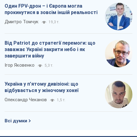
Ігор Яковенко
5,3 т.
Україна у п’ятому дивізіоні: що
відбувається у жіночому хокеї
Олександр Чеканов
1,5 т.
Всі думки
Про компанію
Команда
Правова інформація
Політика конфіденційності
Реклама на сайті
Документи
Редакційна політика
Журналісти OBOZ.UA на місці