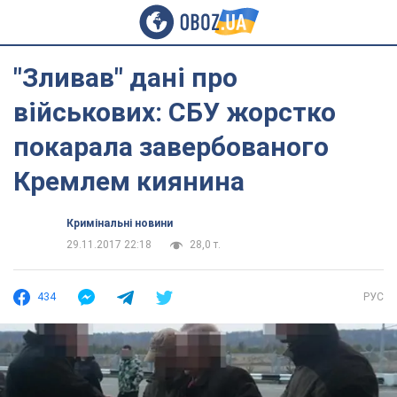
"Зливав" дані про
військових: СБУ жорстко
покарала завербованого
Кремлем киянина
Кримінальні новини
29.11.2017 22:18
28,0 т.
434
РУС