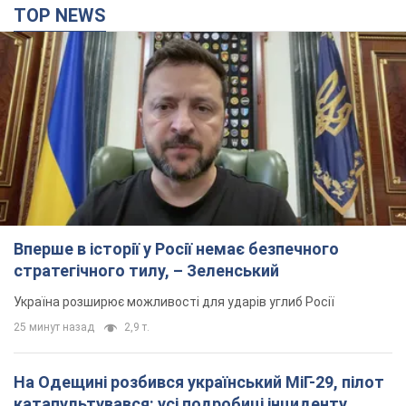
Вперше в історії у Росії немає безпечного
стратегічного тилу, – Зеленський
Україна розширює можливості для ударів углиб Росії
25 минут назад
2,9 т.
На Одещині розбився український МіГ-29, пілот
катапультувався: усі подробиці інциденту
Аварійна ситуація сталася під час виконання бойового
завдання
час назад
14,4 т.
У Тюменській області атаковано нафтохімічний
комплекс: що відомо про наслідки. Фото і
відео