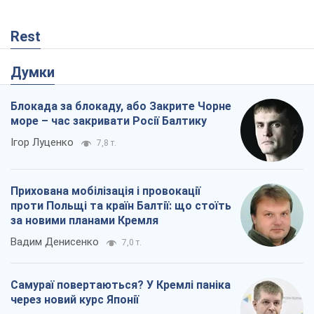
Ігор Луценко
7,8 т.
Прихована мобілізація і провокації
проти Польщі та країн Балтії: що стоїть
за новими планами Кремля
Вадим Денисенко
7,0 т.
Самураї повертаються? У Кремлі паніка
через новий курс Японії
Олексій Копитько
3,7 т.