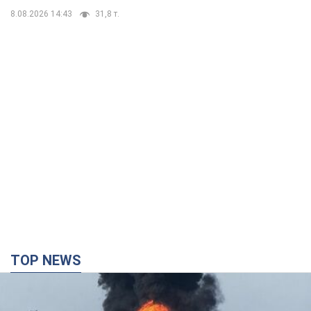
TOP NEWS
Росія стягнула під Москву три кола захисту
ППО: Зеленський пообіцяв "знаходити
технології" протидії