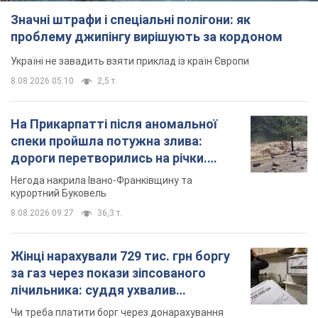
курортний Буковель
8.08.2026 09:27
36,3 т.
Жінці нарахували 729 тис. грн боргу
за газ через покази зіпсованого
лічильника: суддя ухвалив
неочікуване рішення
Чи треба платити борг через донарахування
8.08.2026 14:43
31,8 т.