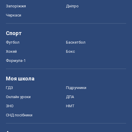
Моя школа
ГДЗ
Підручники
Онлайн уроки
ДПА
ЗНО
НМТ
СНД посібники
Авто
Тест Драйв
Електромобілі
Акції
Сервіс
Food Oboz
Рецепти
Напої
Дієти
Економіка