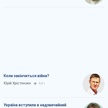
Коли закінчиться війна?
Юрій Хрістензен
9,0 т.
Україна вступила в надзвичайний
економічний стан. Чи є світло вкінці
тунелю?
Вадим Денисенко
7,4 т.
Чий буде Крим, той і переможе (NSJ), а
українських футбольних чиновників
можуть назвати вбивцями
Олександр Кірш
7,1 т.
Захід проспав загрозу: Росія може