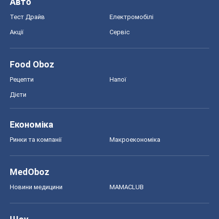
Ринки та компанії
Макроекономіка
MedOboz
Новини медицини
MAMACLUB
Шоу
Афіша
Плітки
Краса
Мода
Жіночий журнал