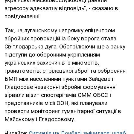
українські військовослужбовці давали
агресору адекватну відповідь", - сказано в
повідомленні.
Так, на луганському напрямку епіцентром
збройних провокацій із боку ворога стала
Світлодарська дуга. Обстрілюючи ще з ранку
підступи до оборонним укріпленням
українських захисників із мінометів,
гранатометів, стрілецької зброї та озброєння
БМП між населеними пунктами Зайцеве і
Гладосове незаконні збройні формування
зірвали візит спостерігачів СММ ОБСЄ і
представників місії ООН, які планували
провести моніторинг гуманітарної ситуації в
Майському і Гладосовому.
Читайте:
Ситуація на Донбасі змінилася: штаб