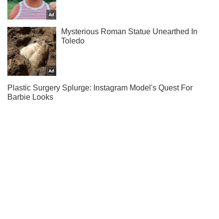
Ти ще не читаєш наш Telegram? А даремно! Підписуйся
Підписатись
Підписатись
Кримінальні новини
Зірвали візит СММ...
Важливе