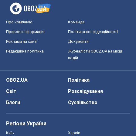
OBOZ.UA
Політика
Світ
Розслідування
Блоги
Суспільство
Регіони України
Київ
Харків
Запоріжжя
Дніпро
Черкаси
Спорт
Футбол
Баскетбол
Хокей
Бокс
Формула-1