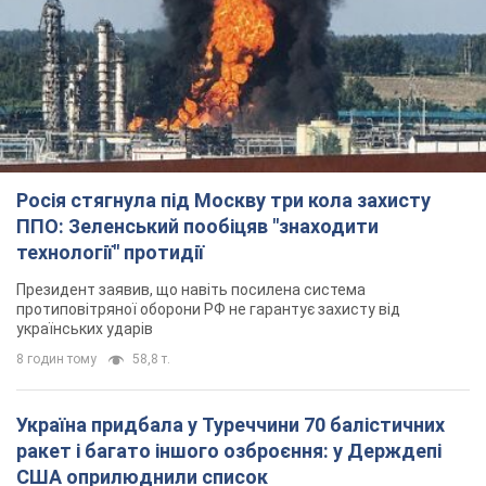
Президент заявив, що навіть посилена система
протиповітряної оборони РФ не гарантує захисту від
українських ударів
8 годин тому
58,8 т.
Україна придбала у Туреччини 70 балістичних
ракет і багато іншого озброєння: у Держдепі
США оприлюднили список
Держдеп вже поставив до відома американський Конгрес
9 годин тому
12,2 т.
"Нас почули на одне вухо": у містах України 24-й
день поспіль тривають мітинги на підтримку
Федорова. Фото і відео
Антиурядові виступи з вимогою повернути Федорова досі
тривають
9 годин тому
4,8 т.