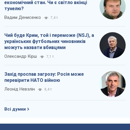
перевірити НАТО війною
Леонід Невзлін
8,4 т.
Всі думки
Про компанію
Команда
Правова інформація
Політика конфіденційності
Реклама на сайті
Документи
Редакційна політика
Журналісти OBOZ.UA на місці
подій