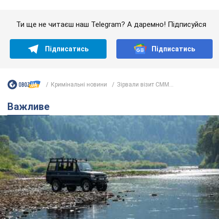
Значні штрафи і спеціальні полігони: як
проблему джипінгу вирішують за кордоном
Україні не завадить взяти приклад із країн Європи
8.08.2026 05:10
2,5 т.
На Прикарпатті після аномальної
спеки пройшла потужна злива:
дороги перетворились на річки.
Відео
Негода накрила Івано-Франківщину та