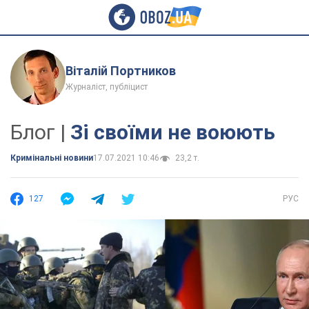
Віталій Портников
Журналіст, публіцист
Блог |
Зі своїми не воюють
Кримінальні новини
17.07.2021 10:46
23,2 т.
127
РУС