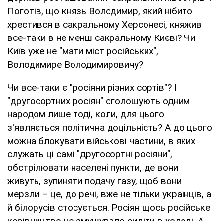
Поготів, що князь Володимир, який нібито
хрестився в сакральному Херсонесі, княжив
все-таки в не менш сакральному Києві? Чи
Київ уже не "мати міст російських",
Володимире Володимировичу?
Чи все-таки є "росіяни різних сортів"? І
"другосортних росіян" оголошують одним
народом лише тоді, коли, для цього
з'являється політична доцільність? А до цього
можна блокувати військові частини, в яких
служать ці самі "другосортні росіяни",
обстрілювати населені пункти, де вони
живуть, зупиняти подачу газу, щоб вони
мерзли ‒ це, до речі, вже не тільки українців, а
й білорусів стосується. Росіян щось російське
керівництво не змушувало сидіти в холоді. А