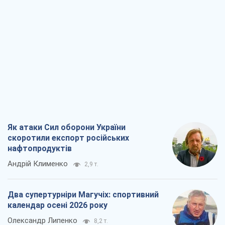
нафтопродуктів
Андрій Клименко
2,9 т.
Два супертурніри Магучіх: спортивний
календар осені 2026 року
Олександр Липенко
8,2 т.
Ракетний щит і меч України: ставка на
виробництво власних ракет
Кирило Татарінов
3,5 т.
Посмертна "презумпція винуватості":
хто дозволив ТЦК судити загиблих
захисників
Марина Ставнійчук
8,0 т.