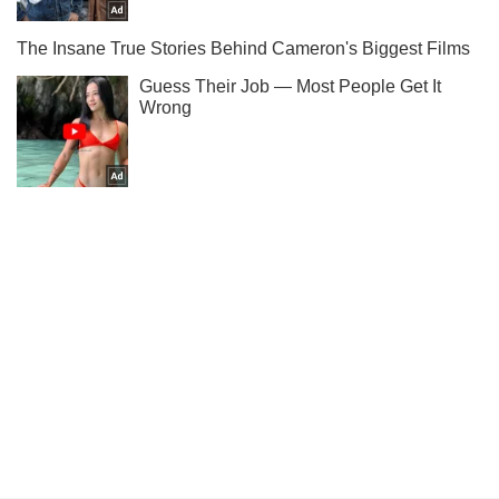
Ми в Telegram! Підписуйся! Читай тільки найкраще!
Підписатись
Підписатись
Кримінальні новини
Зі своїми не...
Важливе