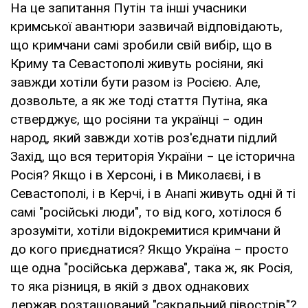
На це запитання Путін та інші учасники
кримської авантюри зазвичай відповідають,
що кримчани самі зробили свій вибір, що в
Криму та Севастополі живуть росіяни, які
завжди хотіли бути разом із Росією. Але,
дозвольте, а як же тоді стаття Путіна, яка
стверджує, що росіяни та українці ‒ один
народ, який завжди хотів роз'єднати підлий
Захід, що вся територія України ‒ це історична
Росія? Якщо і в Херсоні, і в Миколаєві, і в
Севастополі, і в Керчі, і в Анапі живуть одні й ті
самі "російські люди", то від кого, хотілося б
зрозуміти, хотіли відокремитися кримчани й
до кого приєднатися? Якщо Україна ‒ просто
ще одна "російська держава", така ж, як Росія,
то яка різниця, в якій з двох однакових
держав розташований "сакральний півострів"?