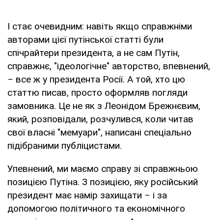
І стає очевидним: навіть якщо справжніми
авторами цієї путінської статті були
спічрайтери президента, а не сам Путін,
справжнє, "ідеологічне" авторство, впевнений,
‒ все ж у президента Росії. А той, хто цю
статтю писав, просто оформляв погляди
замовника. Це не як з Леонідом Брежнєвим,
який, розповідали, розчулився, коли читав
свої власні "мемуари", написані спеціально
підібраними публіцистами.
Упевнений, ми маємо справу зі справжньою
позицією Путіна. З позицією, яку російський
президент має намір захищати ‒ і за
допомогою політичного та економічного