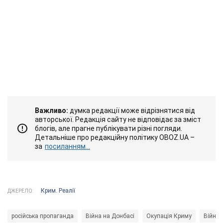
Важливо:
думка редакції може відрізнятися від
авторської. Редакція сайту не відповідає за зміст
блогів, але прагне публікувати різні погляди.
Детальніше про редакційну політику OBOZ.UA –
за
посиланням...
Крим. Реалії
ДЖЕРЕЛО:
російська пропаганда
Війна на Донбасі
Окупація Криму
Війна 