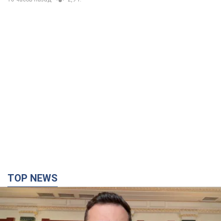
TOP NEWS
"Захист нашого життя": Зеленський про
антибалістику FREYJA, санкції проти Росії й
підтримку аграріїв. Відео
Європейські партнери долучаються до спільного проєкту