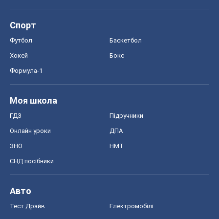
ЗНО
НМТ
СНД посібники
Авто
Тест Драйв
Електромобілі
Акції
Сервіс
Food Oboz
Рецепти
Напої
Дієти
Економіка
Ринки та компанії
Макроекономіка