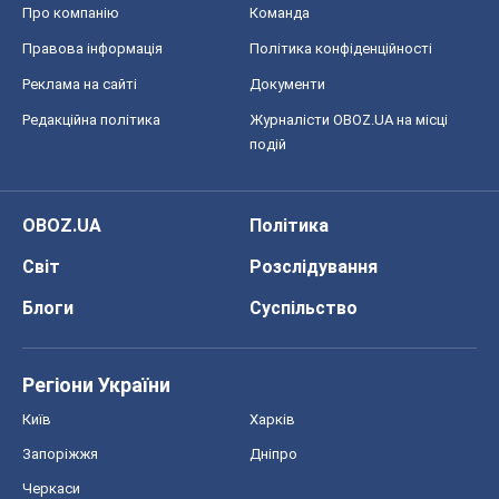
Регіони України
Київ
Харків
Запоріжжя
Дніпро
Черкаси
Спорт
Футбол
Баскетбол
Хокей
Бокс
Формула-1
Моя школа
ГДЗ
Підручники
Онлайн уроки
ДПА