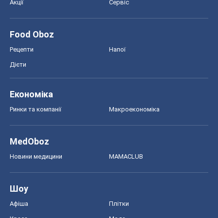
MedOboz
Новини медицини
MAMACLUB
Шоу
Афіша
Плітки
Краса
Мода
Жіночий журнал