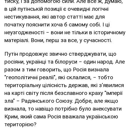
тиску, і за допомогою сили. Але все ж, думаю,
в цій путінській позиції є очевидні логічні
нестикування, які автор статті має для
початку пояснити хоча б самому собі. І ці
неузгодженості ‒ вони не тільки в історичному
матеріалі. Вони, перш за все, у сучасності.
Путін продовжує звично стверджувати, що
росіяни, українці та білоруси ‒ один народ. Але
разом з тим говорить, що Росія визнала
"геополітичні реалії", які склалися, ‒ тобто
територіальну цілісність держав, які з'явилися
на карті світу після безславного краху "імперії
зла" ‒ Радянського Союзу. Добре, але якщо
визнала, то навіщо потрібно було анексувати
Крим, який сама Росія вважала українською
територією?