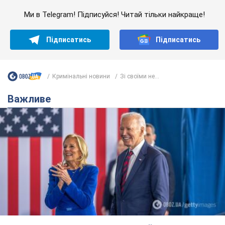
Дружина тяжкохворого Джо Байдена назвала
перший симптом, який сигналізував про його
"агресивний" рак
Спершу лікарі не надали цьому належної уваги
6.08.2026 12:46
17,9 т.
Відпустка Лесі Нікітюк у Карпатах
обернулася скандалом: чому ведучу
несправедливо захейтили
Знаменитість вийшла на пряму комунікацію в
мережі та розставила всі крапки над "і"