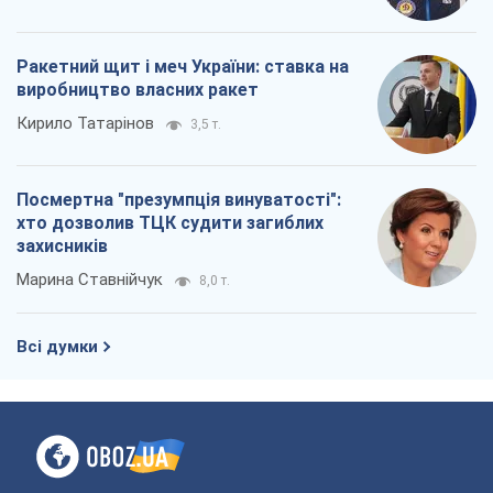
Всі думки
Про компанію
Команда
Правова інформація
Політика конфіденційності
Реклама на сайті
Документи
Редакційна політика
Журналісти OBOZ.UA на місці
подій
OBOZ.UA
Політика
Світ
Розслідування
Блоги
Суспільство