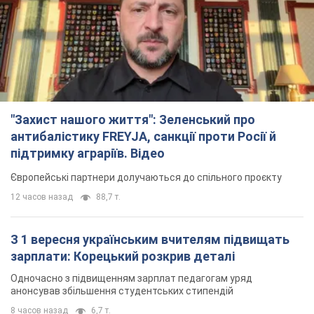
12 часов назад
88,7 т.
З 1 вересня українським вчителям підвищать
зарплати: Корецький розкрив деталі
Одночасно з підвищенням зарплат педагогам уряд
анонсував збільшення студентських стипендій
8 часов назад
6,7 т.
"Нам теж вони потрібні": Трамп відповів на
прохання Зеленського щодо передачі Україні
ракет для Patriot
Американські запаси окремих боєприпасів обмежені
7 часов назад
2,4 т.