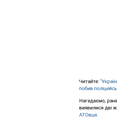
Читайте:
"Украї
побив поліцейс
Нагадаємо, ран
виявилися дві ж
АТОвця.