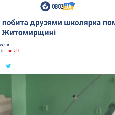
 побита друзями школярка по
на Житомирщині
новини
15
223,1 т.