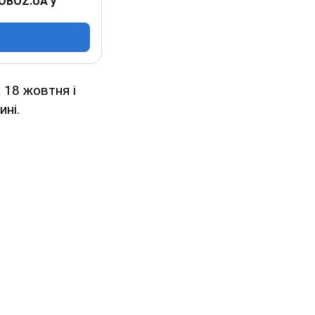
 OBOZ.UA у
 18 жовтня і
ині.