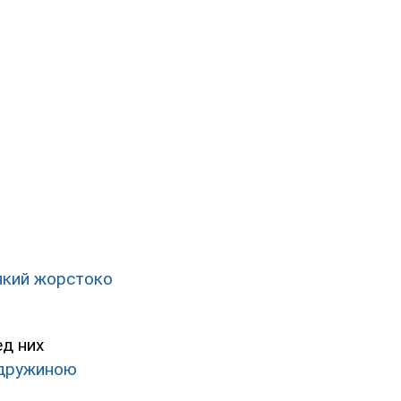
 який жорстоко
ед них
дружиною