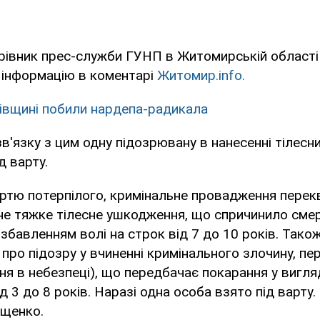
ерівник прес-служби ГУНП в Житомирській област
 інформацію в коментарі
Житомир.info.
івщині побили нардепа-радикала
у зв'язку з цим одну підозрювану в нанесенні тілес
д варту.
мертю потерпілого, кримінальне провадження перек
сне тяжке тілесне ушкодження, що спричинило смер
збавленням волі на строк від 7 до 10 років. Тако
 про підозру у вчиненні кримінального злочину, пе
ня в небезпеці), що передбачає покарання у вигля
ід 3 до 8 років. Наразі одна особа взято під варту
Ващенко.