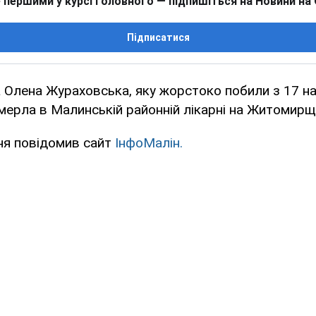
 першими у курсі головного — підпишіться на Новини на
Підписатися
а Олена Жураховська, яку жорстоко побили з 17 на
омерла в Малинській районній лікарні на Житомирщ
ня повідомив сайт
ІнфоМалін.