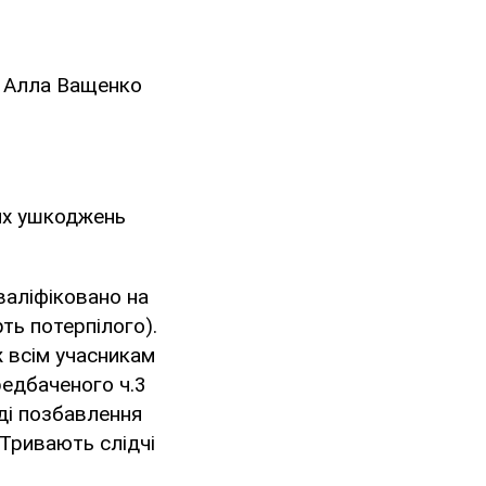
і Алла Ващенко
них ушкоджень
валіфіковано на
ть потерпілого).
ж всім учасникам
редбаченого ч.3
ді позбавлення
. Тривають слідчі