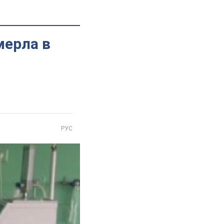
мерла в
РУС