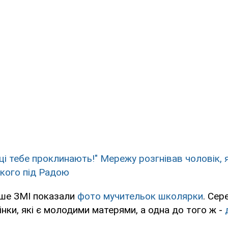
нці тебе проклинають!" Мережу розгнівав чоловік,
ького під Радою
іше ЗМІ показали
фото мучительок школярки
. Сер
інки, які є молодими матерями, а одна до того ж -