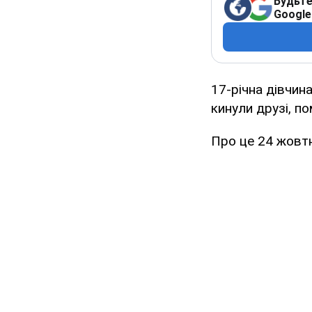
Будьте
Google
17-річна дівчин
кинули друзі, п
Про це 24 жовт