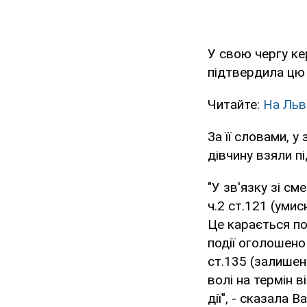
У свою чергу к
підтвердила цю
Читайте:
На Льв
За її словами, 
дівчину взяли пі
"У зв'язку зі с
ч.2 ст.121 (уми
Це карається по
події оголошено
ст.135 (залишен
волі на термін в
дії", - сказала 