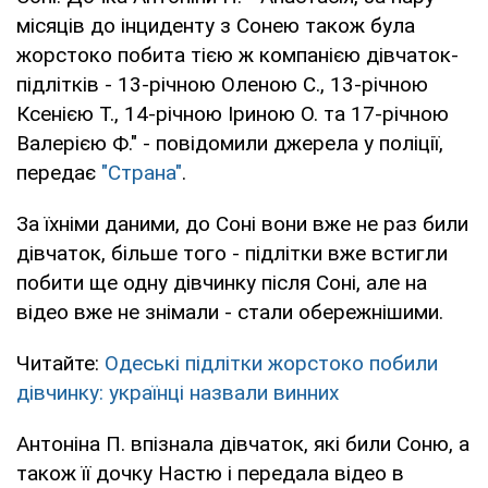
місяців до інциденту з Сонею також була
жорстоко побита тією ж компанією дівчаток-
підлітків - 13-річною Оленою С., 13-річною
Ксенією Т., 14-річною Іриною О. та 17-річною
Валерією Ф." - повідомили джерела у поліції,
передає
"Страна"
.
За їхніми даними, до Соні вони вже не раз били
дівчаток, більше того - підлітки вже встигли
побити ще одну дівчинку після Соні, але на
відео вже не знімали - стали обережнішими.
Читайте:
Одеські підлітки жорстоко побили
дівчинку: українці назвали винних
Антоніна П. впізнала дівчаток, які били Соню, а
також її дочку Настю і передала відео в