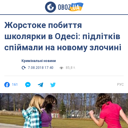
Жорстоке побиття
школярки в Одесі: підлітків
спіймали на новому злочині
Кримінальні новини
7.08.2018 17:40
85,8 т.
161
РУС