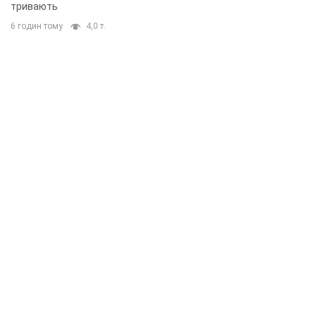
тривають
6 годин тому
4,0 т.