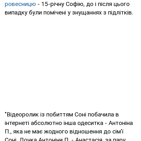
ровесницю
- 15-річну Софію, до і після цього
випадку були помічені у знущаннях з підлітків.
"Відеоролик із побиттям Соні побачила в
інтернеті абсолютно інша одеситка - Антоніна
П., яка не має жодного відношення до сім'ї
Соні. Дочка Антоніни П. - Анастасія, за пару