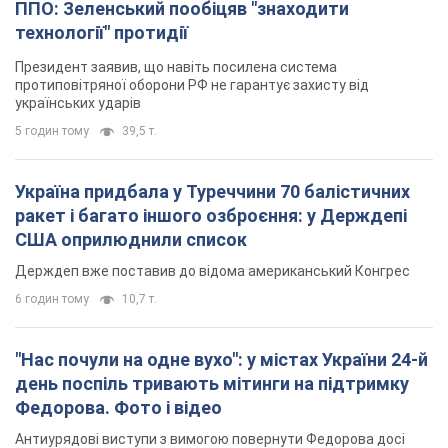
ППО: Зеленський пообіцяв "знаходити
технології" протидії
Президент заявив, що навіть посилена система
протиповітряної оборони РФ не гарантує захисту від
українських ударів
5 годин тому
39,5 т.
Україна придбала у Туреччини 70 балістичних
ракет і багато іншого озброєння: у Держдепі
США оприлюднили список
Держдеп вже поставив до відома американський Конгрес
6 годин тому
10,7 т.
"Нас почули на одне вухо": у містах України 24-й
день поспіль тривають мітинги на підтримку
Федорова. Фото і відео
Антиурядові виступи з вимогою повернути Федорова досі