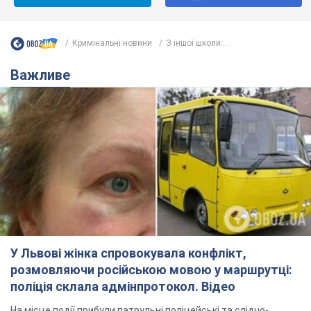
У Львові жінка спровокувала конфлікт,
розмовляючи російською мовою у маршрутці:
поліція склала адмінпротокол. Відео
На місце події прибули патрульні поліцейські та слідчо-
оперативна група
4 години тому
7,8 т.
"Воюють, бо дурні": у Чернівцях
водій автобуса зневажив
українських військових і поплатився.
Відео
Водія звільнили після конфлікту з пасажирами
та образ військових
7 годин тому
7,8 т.