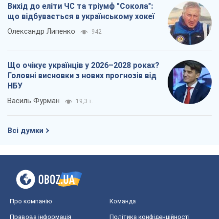
Про компанію
Команда
Правова інформація
Політика конфіденційності
Реклама на сайті
Документи
Редакційна політика
Журналісти OBOZ.UA на місці
подій
OBOZ.UA
Політика
Світ
Розслідування
Блоги
Суспільство