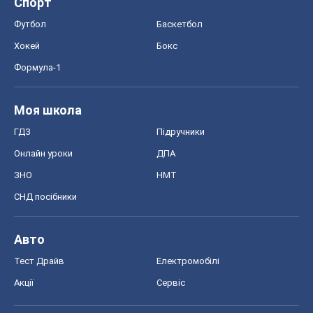
СНД посібники
Авто
Тест Драйв
Електромобілі
Акції
Сервіс
Food Oboz
Рецепти
Напої
Дієти
Економіка
Ринки та компанії
Макроекономіка
MedOboz
Новини медицини
MAMACLUB