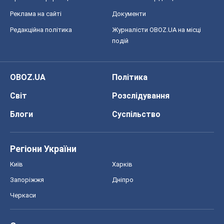
Регіони України
Київ
Харків
Запоріжжя
Дніпро
Черкаси
Спорт
Футбол
Баскетбол
Хокей
Бокс
Формула-1
Моя школа
ГДЗ
Підручники
Онлайн уроки
ДПА
ЗНО
НМТ