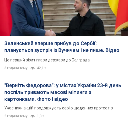
"Верніть Федорова": у містах України 23-й день
поспіль тривають масові мітинги з
картонками. Фото і відео
Учасники акцій продовжують серію щоденних протестів
2 години тому
1,3 т.
Сенат США схвалив законопроєкт Грема про
санкції проти Росії: що далі
Документ передбачає нові економічні обмеження
2 години тому
3,2 т.