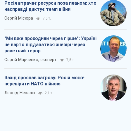
перевірити НАТО війною
Леонід Невзлін
2,1 т.
"Варта" та "Новатор" витримали
кулеметний обстріл і удар FPV-дрона,
врятувавши життя офіцеру ЗСУ
Українська Бронетехніка
2,4 т.