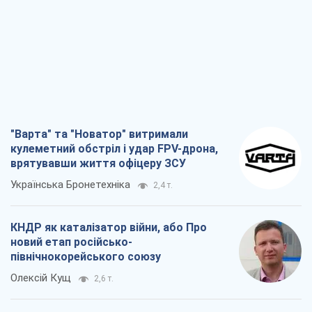
КНДР як каталізатор війни, або Про
новий етап російсько-
північнокорейського союзу
Олексій Кущ
2,6 т.
Вихід до еліти ЧС та тріумф "Сокола":
що відбувається в українському хокеї
Олександр Липенко
942
Що очікує українців у 2026–2028 роках?
Головні висновки з нових прогнозів від
НБУ
Василь Фурман
19,3 т.
Всі думки