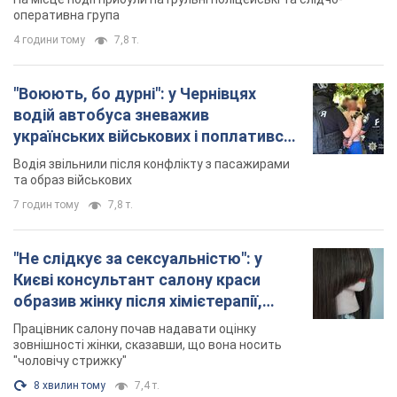
"Не слідкує за сексуальністю": у
Києві консультант салону краси
образив жінку після хімієтерапії,
розгорівся скандал. Фото
Працівник салону почав надавати оцінку
зовнішності жінки, сказавши, що вона носить
"чоловічу стрижку"
8 хвилин тому
7,4 т.