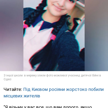
Читайте:
Під Києвом росіяни жорстоко побили
місцевих жителів
"Я візьму у вac вce, що вам дорого, якщо