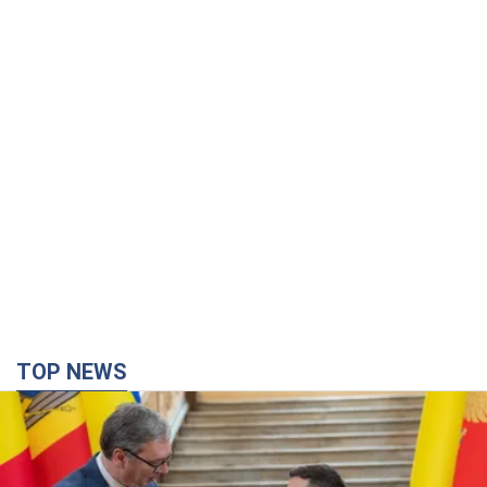
TOP NEWS
Зеленський вперше прибув до Сербії:
планується зустріч із Вучичем і не лише. Відео
Це перший візит глави держави до Бєлграда
3 години тому
42,1 т.