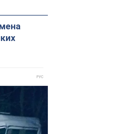
імена
ьких
РУС