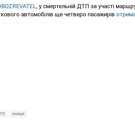
OBOZREVATEL
, у смертельній ДТП за участі маршру
гкового автомобілів ще четверо пасажирів
отрима
ТП
поліція