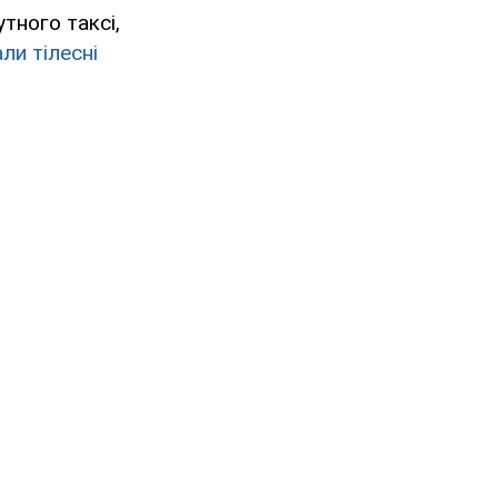
тного таксі,
ли тілесні