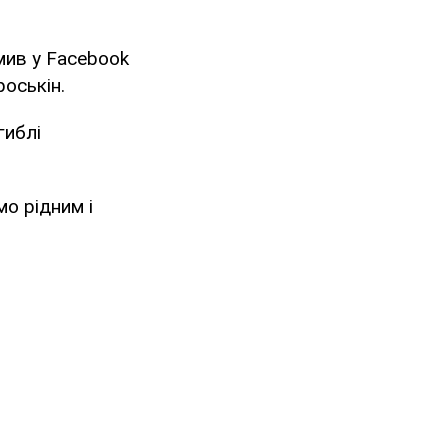
мив у Facebook
роськін.
гиблі
о рідним і