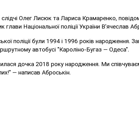
слідчі Олег Лисюк та Лариса Крамаренко, повідо
к глави Національної поліції України В'ячеслав Аб
кої поліції були 1994 і 1996 років народження. За
ршрутному автобусі "Кароліно-Бугаз — Одеса".
илася дочка 2018 року народження. Ми співчуваєм
их!" — написав Аброськін.