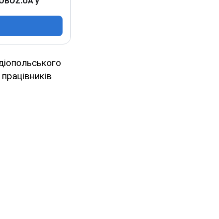
 OBOZ.UA у
ідіопольського
 працівників