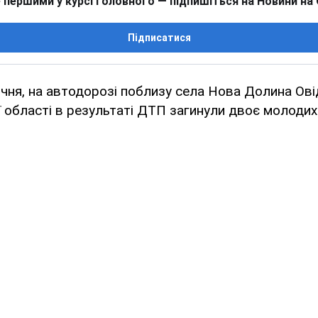
 першими у курсі головного — підпишіться на Новини на
Підписатися
січня, на автодорозі поблизу села Нова Долина Ов
 області в результаті ДТП загинули двоє молодих