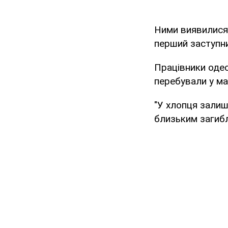
Ними виявилися 
перший заступни
Працівники одесь
перебували у ма
"У хлопця залиш
близьким загибл