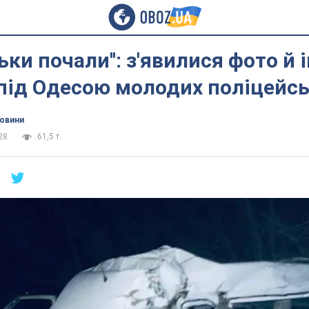
ьки почали'': з'явилися фото й 
під Одесою молодих поліцейс
новини
28
61,5 т.