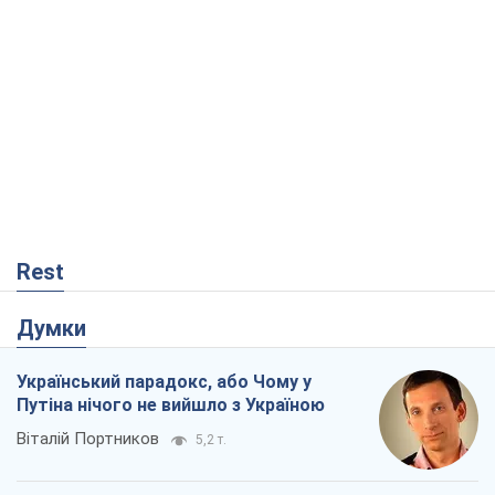
Думки
Український парадокс, або Чому у
Путіна нічого не вийшло з Україною
Віталій Портников
5,2 т.
Москва висуває претензії Пекіну:
дружба перетворюється на залежність
Росії від Китаю
Віктор Каспрук
6,2 т.
Дух Анкоріджа остаточно випарувався
Віктор Андрусів
1,0 т.