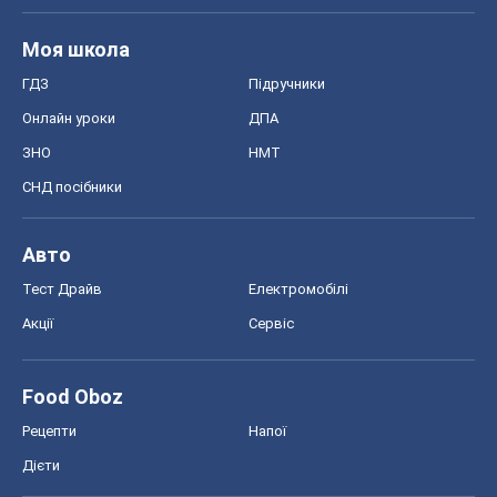
Акції
Сервіс
Food Oboz
Рецепти
Напої
Дієти
Економіка
Ринки та компанії
Макроекономіка
MedOboz
Новини медицини
MAMACLUB
Шоу
Афіша
Плітки