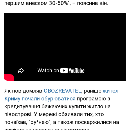
першим внеском 30-50%", – пояснив він.
Як повідомляв
OBOZREVATEL
, раніше
жителі
Криму почали обурюватися
програмою з
кредитування бажаючих купити житло на
півострові. У мережі обзивали тих, хто
понаїхав, "ру*нею", а також поскаржилися на
заміщення населення півострова.