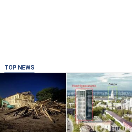
Києво-Печерську лавру закриють 80-метровим
"монстром"? Чому влада Києва відмовилась
зупиняти будівництво хмарочоса
"московського вірянина"
Яка реакція Кличка на петицію щодо скасування будівництва
4 години тому
46,2 т.
Армія РФ знищила підприємство Kromberg &
Schubert у Житомирі. Фото