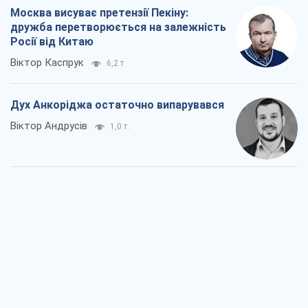
Війна і медіа: політика пішла в
соцмережі, а ЗМІ грають за правилами
ютуб
Павло Казарін
681
У полоні власних міфів: як
Костянтинівка стала головною
ідеологічною пасткою для російських