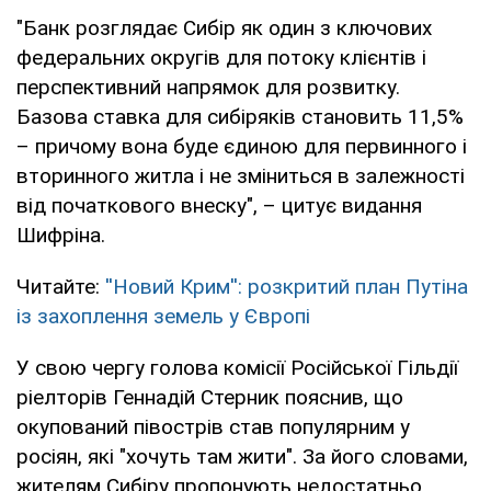
"Банк розглядає Сибір як один з ключових
федеральних округів для потоку клієнтів і
перспективний напрямок для розвитку.
Базова ставка для сибіряків становить 11,5%
– причому вона буде єдиною для первинного і
вторинного житла і не зміниться в залежності
від початкового внеску", – цитує видання
Шифріна.
Читайте:
''Новий Крим'': розкритий план Путіна
із захоплення земель у Європі
У свою чергу голова комісії Російської Гільдії
ріелторів Геннадій Стерник пояснив, що
окупований півострів став популярним у
росіян, які "хочуть там жити". За його словами,
жителям Сибіру пропонують недостатньо