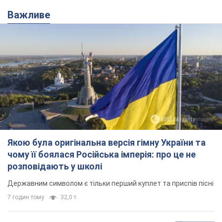
Якою була оригінальна версія гімну України та
чому її боялася Російська імперія: про це не
розповідають у школі
Державним символом є тільки перший куплет та приспів пісні
7 годин тому
32,0 т.
Олександру Пономарьову – 53: що
відомо про трьох дітей секс-
символа 90-х та який вигляд вони
мають
За розвитком кар'єри артист не забував про
особисте щастя
9.08.2026 04:01
9,8 т.
У ПриватБанку розповіли, чи дійсні
долари 1996 року: чи приймають
обмінники та банки такі купюри