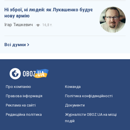
Про компанію
Команда
Правова інформація
Політика конфіденційності
Реклама на сайті
Документи
Редакційна політика
Журналісти OBOZ.UA на місці
подій
OBOZ.UA
Політика
Світ
Розслідування
Блоги
Суспільство
Регіони України
Київ
Харків
Запоріжжя
Дніпро