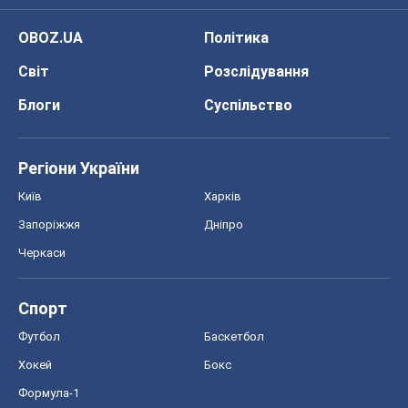
Черкаси
Спорт
Футбол
Баскетбол
Хокей
Бокс
Формула-1
Моя школа
ГДЗ
Підручники
Онлайн уроки
ДПА
ЗНО
НМТ
СНД посібники
Авто
Тест Драйв
Електромобілі