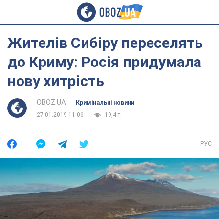
Жителів Сибіру переселять
до Криму: Росія придумала
нову хитрість
OBOZ.UA
Кримінальні новини
27.01.2019 11:06
19,4 т.
1
РУС