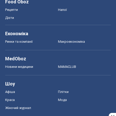
Food Oboz
Рецепти
Напої
Дієти
Економіка
Ринки та компанії
Макроекономіка
MedOboz
Новини медицини
MAMACLUB
Шоу
Афіша
Плітки
Краса
Мода
Жіночий журнал