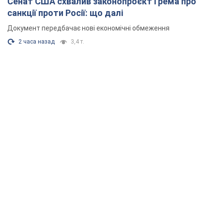
Сенат США схвалив законопроєкт Грема про
санкції проти Росії: що далі
Документ передбачає нові економічні обмеження
2 часа назад
3,4 т.