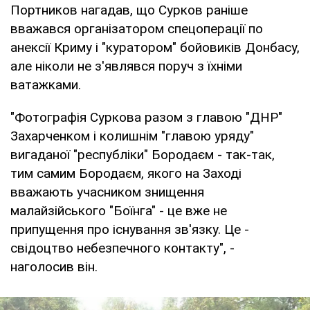
Портников нагадав, що Сурков раніше
вважався організатором спецоперації по
анексії Криму і "куратором" бойовиків Донбасу,
але ніколи не з'являвся поруч з їхніми
ватажками.
"Фотографія Суркова разом з главою "ДНР"
Захарченком і колишнім "главою уряду"
вигаданої "республіки" Бородаєм - так-так,
тим самим Бородаєм, якого на Заході
вважають учасником знищення
малайзійського "Боїнга" - це вже не
припущення про існування зв'язку. Це -
свідоцтво небезпечного контакту", -
наголосив він.