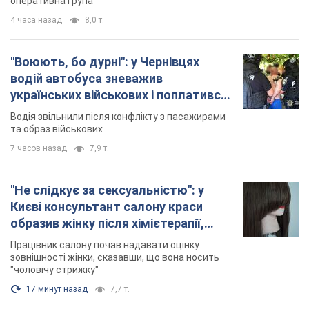
оперативна група
4 часа назад
8,0 т.
"Воюють, бо дурні": у Чернівцях
водій автобуса зневажив
українських військових і поплатився.
Відео
Водія звільнили після конфлікту з пасажирами
та образ військових
7 часов назад
7,9 т.
"Не слідкує за сексуальністю": у
Києві консультант салону краси
образив жінку після хімієтерапії,
розгорівся скандал. Фото
Працівник салону почав надавати оцінку
зовнішності жінки, сказавши, що вона носить
"чоловічу стрижку"
17 минут назад
7,7 т.