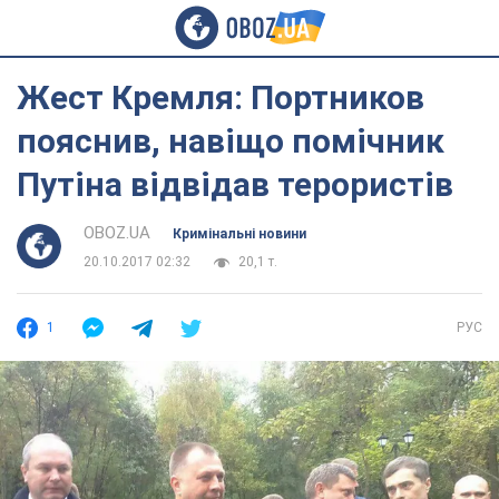
Жест Кремля: Портников
пояснив, навіщо помічник
Путіна відвідав терористів
OBOZ.UA
Кримінальні новини
20.10.2017 02:32
20,1 т.
1
РУС