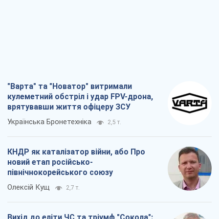
"Варта" та "Новатор" витримали
кулеметний обстріл і удар FPV-дрона,
врятувавши життя офіцеру ЗСУ
Українська Бронетехніка
2,5 т.
КНДР як каталізатор війни, або Про
новий етап російсько-
північнокорейського союзу
Олексій Кущ
2,7 т.
Вихід до еліти ЧС та тріумф "Сокола":