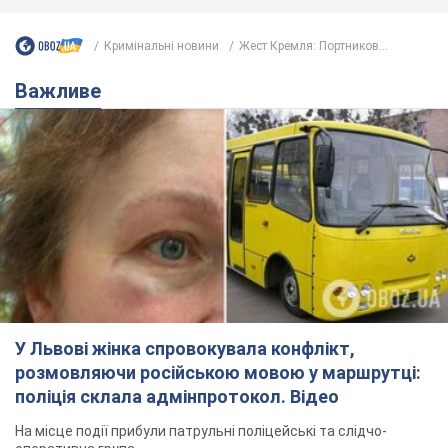
Кримінальні новини
Жест Кремля: Портников...
Важливе
У Львові жінка спровокувала конфлікт,
розмовляючи російською мовою у маршрутці:
поліція склала адмінпротокол. Відео
На місце події прибули патрульні поліцейські та слідчо-