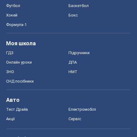
Футбол
Баскетбол
Хокей
Бокс
Формула-1
Моя школа
ГДЗ
Підручники
Онлайн уроки
ДПА
ЗНО
НМТ
СНД посібники
Авто
Тест Драйв
Електромобілі
Акції
Сервіс