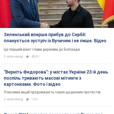
Зеленський вперше прибув до Сербії:
планується зустріч із Вучичем і не лише. Відео
Це перший візит глави держави до Бєлграда
3 часа назад
45,0 т.
"Верніть Федорова": у містах України 23-й день
поспіль тривають масові мітинги з
картонками. Фото і відео
Учасники акцій продовжують серію щоденних протестів
2 часа назад
1,4 т.