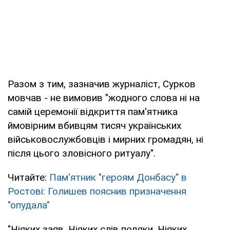
Разом з тим, зазначив журналіст, Сурков
мовчав - не вимовив "жодного слова ні на
самій церемонії відкриття пам'ятника
ймовірним вбивцям тисяч українських
військовослужбовців і мирних громадян, ні
після цього зловісного ритуалу".
Читайте:
Пам'ятник "героям Донбасу" в
Ростові: Голишев пояснив призначення
"опудала"
"Ніяких заяв. Ніяких слів подяки. Ніяких