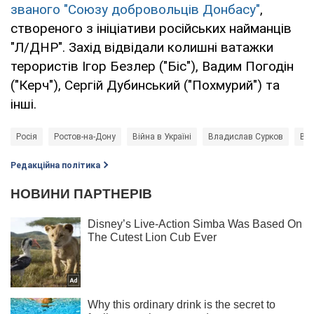
званого "Союзу добровольців Донбасу"
,
створеного з ініціативи російських найманців
"Л/ДНР". Захід відвідали колишні ватажки
терористів Ігор Безлер ("Біс"), Вадим Погодін
("Керч"), Сергій Дубинський ("Похмурий") та
інші.
Росія
Ростов-на-Дону
Війна в Україні
Владислав Сурков
Віт
Редакційна політика