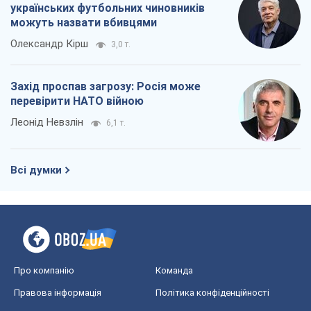
Всі думки
Про компанію
Команда
Правова інформація
Політика конфіденційності
Реклама на сайті
Документи
Редакційна політика
Журналісти OBOZ.UA на місці
подій
OBOZ.UA
Політика
Світ
Розслідування