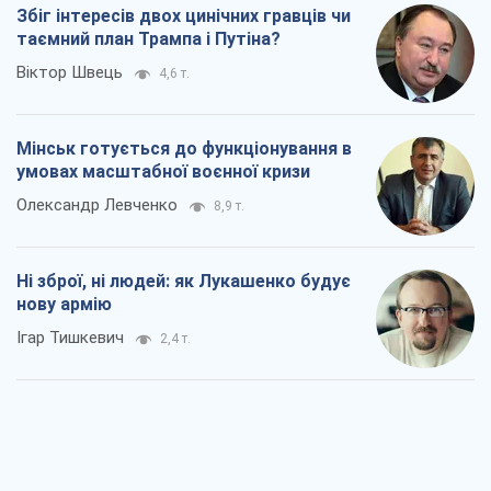
Ні зброї, ні людей: як Лукашенко будує
нову армію
Ігар Тишкевич
2,4 т.
Коли закінчиться війна?