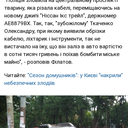
"Поліція зловила на центральному проспекті
тварину, яка різала кабелі, переміщаючись на
новому джипі "Ніссан Ікс трейл", держномер
АЕ8879ВХ. Так, так, "зубожілому" Ткаченко
Олександру, при якому виявили обрізки
кабелю, ліхтарик і інструменти, так не
вистачало на їжу, що він заліз в авто вартістю
в сотні тисяч гривень і поїхав бомбити міське
майно", - розповів Філатов.
Читайте:
"Сезон домушників": у Києві "накрили"
небезпечних злодіїв