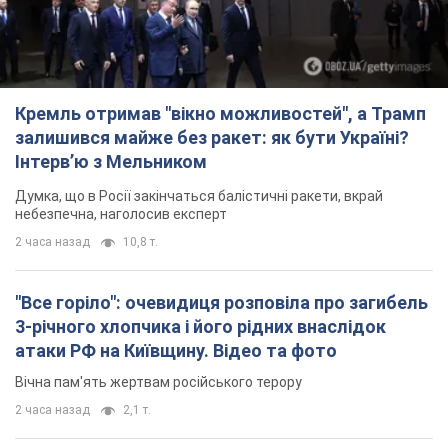
небезпечна, наголосив експерт
2 часа назад
10,8 т.
"Все горіло": очевидиця розповіла про загибель
3-річного хлопчика і його рідних внаслідок
атаки РФ на Київщину. Відео та фото
Вічна пам'ять жертвам російського терору
2 часа назад
2,1 т.
У Німеччині зафіксували дрони над базою, де
ремонтують системи Patriot – Tagesschau
Служба охорони зафіксувала шість прольотів БПЛА
2 часа назад
1,5 т.