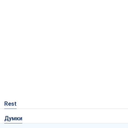
Rest
Думки
Збіг інтересів двох цинічних гравців чи
таємний план Трампа і Путіна?
Віктор Швець
4,6 т.
Мінськ готується до функціонування в
умовах масштабної воєнної кризи
Олександр Левченко
8,9 т.