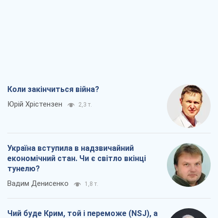
Юрій Хрістензен
2,3 т.
Україна вступила в надзвичайний
економічний стан. Чи є світло вкінці
тунелю?
Вадим Денисенко
1,8 т.
Чий буде Крим, той і переможе (NSJ), а
українських футбольних чиновників
можуть назвати вбивцями
Олександр Кірш
3,0 т.
Захід проспав загрозу: Росія може
перевірити НАТО війною
Леонід Невзлін
6,1 т.