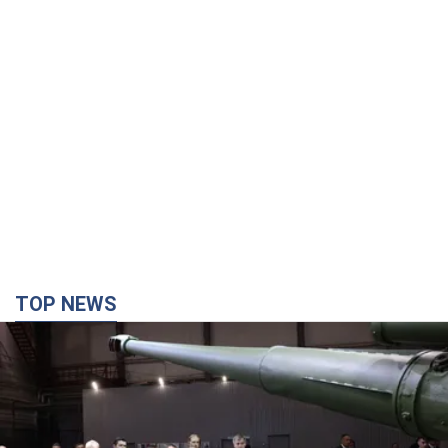
TOP NEWS
Кремль отримав "вікно можливостей", а Трамп
залишився майже без ракет: як бути Україні?
Інтерв’ю з Мельником
Думка, що в Росії закінчаться балістичні ракети, вкрай