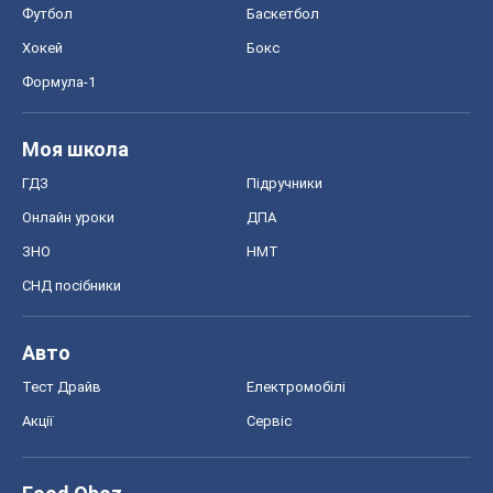
ЗНО
НМТ
СНД посібники
Авто
Тест Драйв
Електромобілі
Акції
Сервіс
Food Oboz
Рецепти
Напої
Дієти
Економіка
Ринки та компанії
Макроекономіка