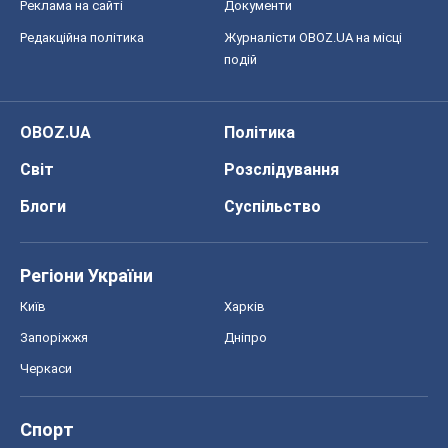
Блоги
Суспільство
Регіони України
Київ
Харків
Запоріжжя
Дніпро
Черкаси
Спорт
Футбол
Баскетбол
Хокей
Бокс
Формула-1
Моя школа
ГДЗ
Підручники
Онлайн уроки
ДПА