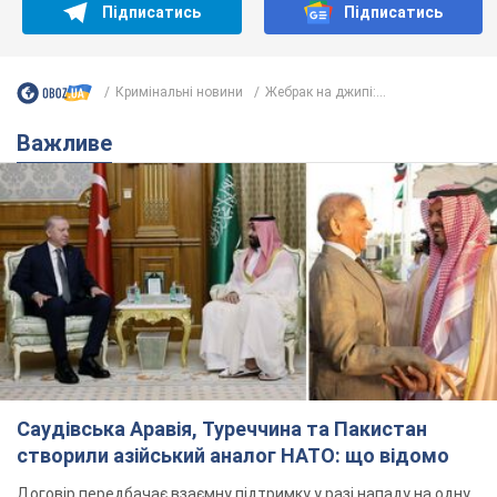
Саудівська Аравія, Туреччина та Пакистан
створили азійський аналог НАТО: що відомо
Договір передбачає взаємну підтримку у разі нападу на одну
з держав
8.08.2026 00:22
4,5 т.
На Прикарпатті після аномальної
спеки пройшла потужна злива:
дороги перетворились на річки.
Відео
Негода накрила Івано-Франківщину та