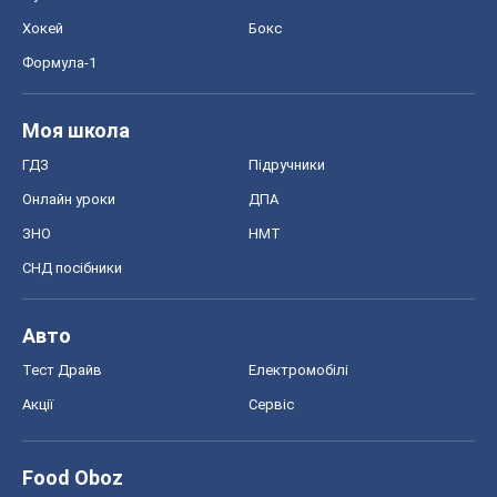
MedOboz
Новини медицини
MAMACLUB
Шоу
Афіша
Плітки
Краса
Мода
Жіночий журнал