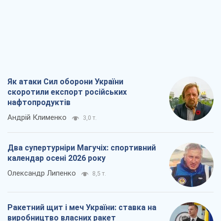
Марина Ставнійчук
8,1 т.
Всі думки
Про компанію
Команда
Правова інформація
Політика конфіденційності
Реклама на сайті
Документи
Редакційна політика
Журналісти OBOZ.UA на місці
подій
OBOZ.UA
Політика