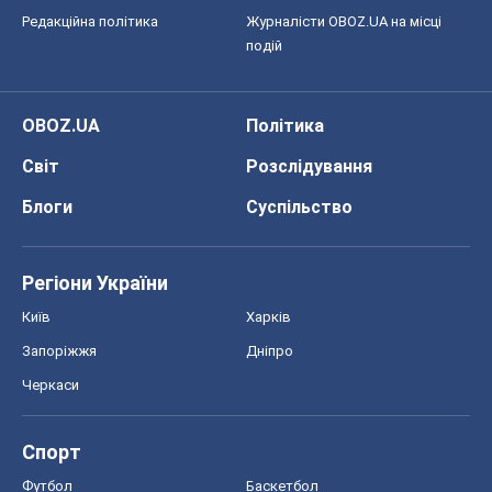
ГДЗ
Підручники
Онлайн уроки
ДПА
ЗНО
НМТ
СНД посібники
Авто
Тест Драйв
Електромобілі
Акції
Сервіс
Food Oboz
Рецепти
Напої
Дієти
Економіка
Ринки та компанії
Макроекономіка