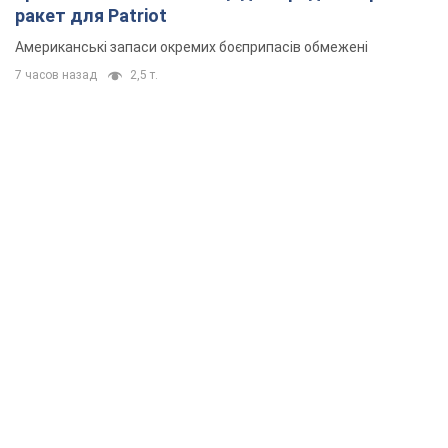
Rest
Думки
Кремль переносить війну в тил Європи:
під загрозою критична логістика
Віктор Ягун
11,3 т.
На якому боці історії виступає Дональд
Трамп?