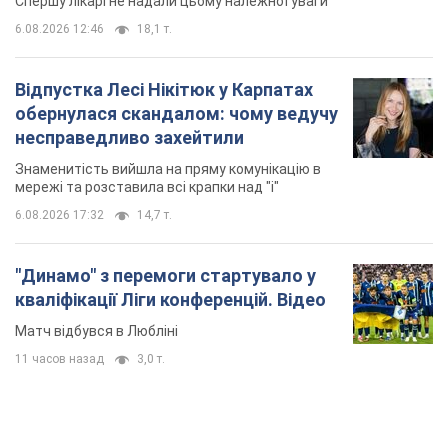
TOP NEWS
"Захист нашого життя": Зеленський про
антибалістику FREYJA, санкції проти Росії й
підтримку аграріїв. Відео