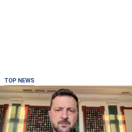
Європейські партнери долучаються до спільного проєкту
6.08.2026 20:20
88,8 т.
З 1 вересня українським вчителям підвищать
зарплати: Корецький розкрив деталі
Одночасно з підвищенням зарплат педагогам уряд
анонсував збільшення студентських стипендій
8 часов назад
7,0 т.
"Нам теж вони потрібні": Трамп відповів на
прохання Зеленського щодо передачі Україні
ракет для Patriot
Американські запаси окремих боєприпасів обмежені
7 часов назад
2,5 т.