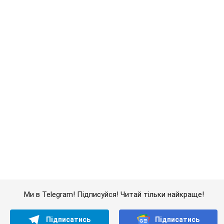
Дружина тяжкохворого Джо Байдена назвала
перший симптом, який сигналізував про його
"агресивний" рак
Спершу лікарі не надали цьому належної уваги
6.08.2026 12:46
18,1 т.
Відпустка Лесі Нікітюк у Карпатах
обернулася скандалом: чому ведучу