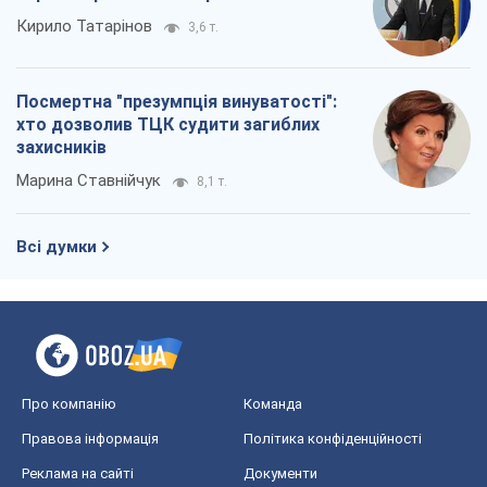
Світ
Розслідування
Блоги
Суспільство
Регіони України
Київ
Харків
Запоріжжя
Дніпро
Черкаси
Спорт
Футбол
Баскетбол
Хокей
Бокс
Формула-1
Моя школа