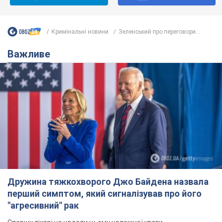
несправедливо захейтили
Знаменитість вийшла на пряму комунікацію в
мережі та розставила всі крапки над "і"
6.08.2026 17:32
14,7 т.
"Динамо" з перемоги стартувало у
кваліфікації Ліги конференцій. Відео
Матч відбувся в Любліні
11 часов назад
3,0 т.