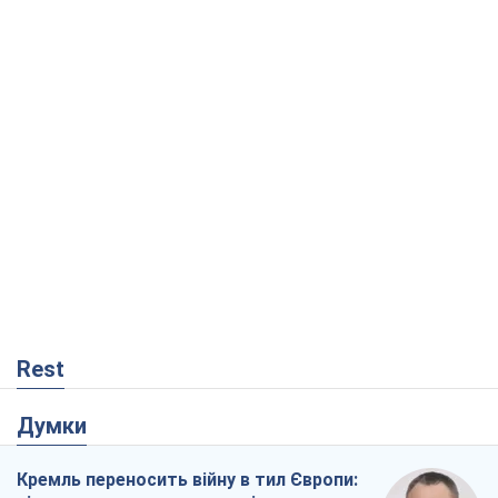
Віктор Каспрук
9,5 т.
Про заплановану вирубку більше 600
дерев і теплотрасу: що відбувається на
Теремках у Києві
Владислав Самойленко
954