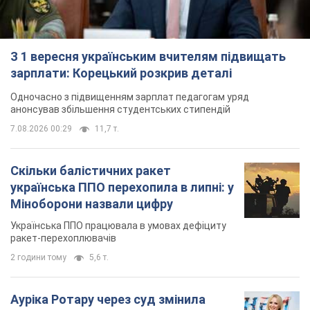
З 1 вересня українським вчителям підвищать
зарплати: Корецький розкрив деталі
Одночасно з підвищенням зарплат педагогам уряд
анонсував збільшення студентських стипендій
7.08.2026 00:29
11,7 т.
Скільки балістичних ракет
українська ППО перехопила в липні: у
Міноборони назвали цифру
Українська ППО працювала в умовах дефіциту
ракет-перехоплювачів
2 години тому
5,6 т.
Ауріка Ротару через суд змінила