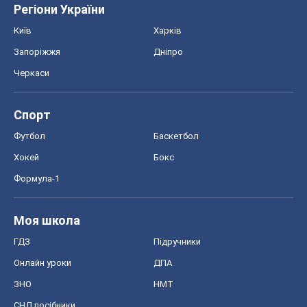
Регіони України
Київ
Харків
Запоріжжя
Дніпро
Черкаси
Спорт
Футбол
Баскетбол
Хокей
Бокс
Формула-1
Моя школа
ГДЗ
Підручники
Онлайн уроки
ДПА
ЗНО
НМТ
СНД посібники