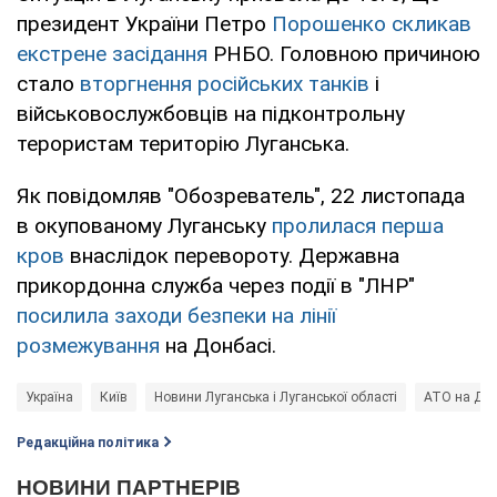
президент України Петро
Порошенко скликав
екстрене засідання
РНБО. Головною причиною
стало
вторгнення російських танків
і
військовослужбовців на підконтрольну
терористам територію Луганська.
Як повідомляв "Обозреватель", 22 листопада
в окупованому Луганську
пролилася перша
кров
внаслідок перевороту. Державна
прикордонна служба через події в "ЛНР"
посилила заходи безпеки на лінії
розмежування
на Донбасі.
Україна
Київ
Новини Луганська і Луганської області
АТО на Дон
Редакційна політика