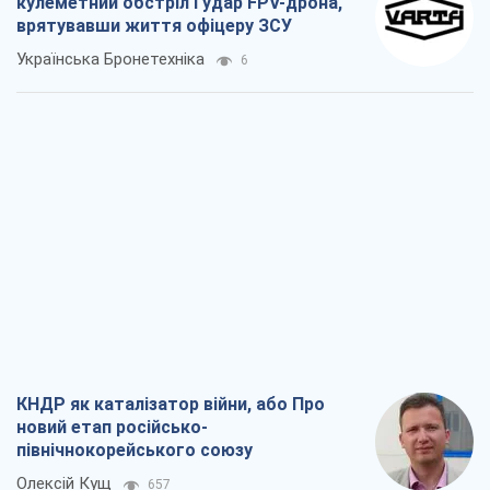
кулеметний обстріл і удар FPV-дрона,
врятувавши життя офіцеру ЗСУ
Українська Бронетехніка
6
КНДР як каталізатор війни, або Про
новий етап російсько-
північнокорейського союзу
Олексій Кущ
657