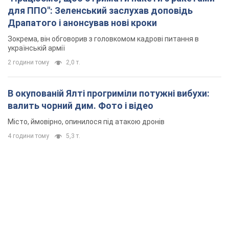
для ППО": Зеленський заслухав доповідь
Драпатого і анонсував нові кроки
Зокрема, він обговорив з головкомом кадрові питання в
українській армії
2 години тому
2,0 т.
В окупованій Ялті прогриміли потужні вибухи:
валить чорний дим. Фото і відео
Місто, ймовірно, опинилося під атакою дронів
4 години тому
5,3 т.