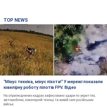
TOP NEWS
"Мінус техніка, мінус піхота!" У мережі показали
ювелірну роботу пілотів FPV. Відео
На оприлюднених кадрах зафіксовано удари по укриттях,
автомобілях, інженерній техніці та живій силі російських
військ