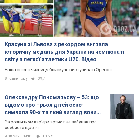
Красуня зі Львова з рекордом виграла
історичну медаль для України на чемпіонаті
світу з легкої атлетики U20. Відео
Наша співвітчизниця блискуче виступила в Орегоні
8 годин тому
39,7 т.
Олександру Пономарьову – 53: що
відомо про трьох дітей секс-
символа 90-х та який вигляд вони
мають
За розвитком кар'єри артист не забував про
особисте щастя
9.08.2026 04:01
10,6 т.