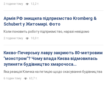
2 години тому
12,2 т.
Армія РФ знищила підприємство Kromberg &
Schubert у Житомирі. Фото
Коли поновить роботу підприємство, наразі невідомо
2 години тому
10,0 т.
Києво-Печерську лавру закриють 80-метровим
"монстром"? Чому влада Києва відмовилась
зупиняти будівництво хмарочоса
"московського вірянина"
Яка реакція Кличка на петицію щодо скасування будівництва
6 годин тому
63,7 т.