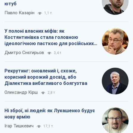
ютуб
Павло Казарін
1,1 т.
У полоні власних міфів: як
Костянтинівка стала головною
ідеологічною пасткою для російських
окупантів
Дмитро Снєгирьов
3,4 т.
Рекрутинг: оновлений і, схоже,
корисний ворожий досвід, або
Діалектика вибагливого боягузтва
Олександр Кірш
2,8 т.
Ні зброї, ні людей: як Лукашенко будує
нову армію
Ігар Тишкевич
17,1 т.