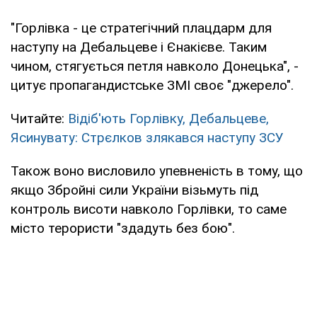
"Горлівка - це стратегічний плацдарм для
наступу на Дебальцеве і Єнакієве. Таким
чином, стягується петля навколо Донецька", -
цитує пропагандистське ЗМІ своє "джерело".
Читайте:
Відіб'ють Горлівку, Дебальцеве,
Ясинувату: Стрєлков злякався наступу ЗСУ
Також воно висловило упевненість в тому, що
якщо Збройні сили України візьмуть під
контроль висоти навколо Горлівки, то саме
місто терористи "здадуть без бою".