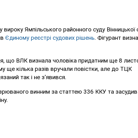
у вироку Ямпільського районного суду Вінницької 
 в
Єдиному реєстрі судових рішень
. Фігурант визн
ся, що ВЛК визнала чоловіка придатним ще 8 лист
му ще кілька разів вручали повістки, але до ТЦК
заний так і не з'явився.
зрюваного винним за статтею 336 ККУ та засудив 
іну.