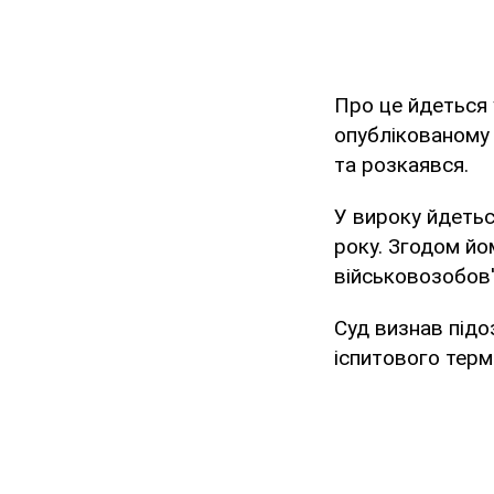
Про це йдеться 
опублікованому
та розкаявся.
У вироку йдеть
року. Згодом йо
військовозобов'я
Суд визнав підо
іспитового терм