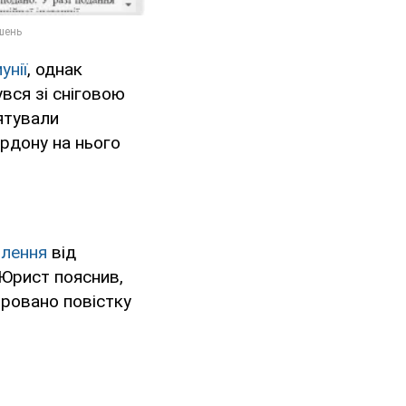
унії
, однак
увся зі сніговою
ятували
рдону на нього
илення
від
 Юрист пояснив,
оровано повістку