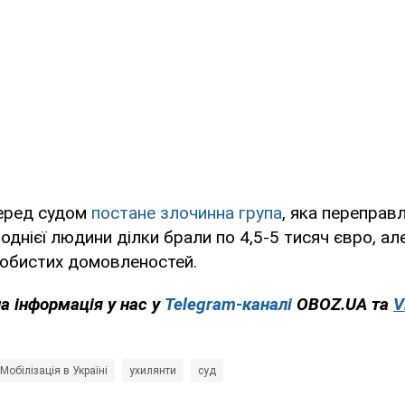
перед судом
постане злочинна група
, яка переправл
 однієї людини ділки брали по 4,5-5 тисяч євро, а
собистих домовленостей.
на інформація у нас у
Telegram-каналі
OBOZ.UA та
V
Мобілізація в Україні
ухилянти
суд