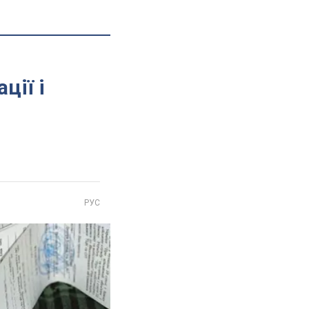
а
ції і
РУС