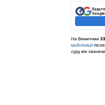
Будьте
Google
На Вінниччині
33
мобілізації
після
суду він зазнач