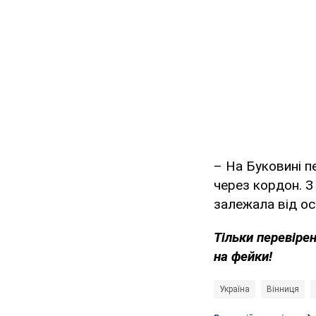
– На Буковині 
через кордон. З
залежала від о
Тільки перевіре
на фейки!
Україна
Вінниця