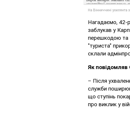
Нагадаємо, 42-р
заблукав у Карпа
перешкодою та з
"туриста" прико
склали адмінпр
Як повідомляв 
– Після ухвален
служби поширюва
що ступінь пока
про виклик у ві