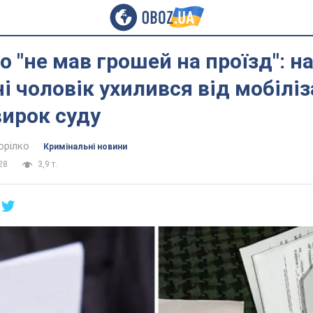
о "не мав грошей на проїзд": н
і чоловік ухилився від мобіліза
ирок суду
орілко
Кримінальні новини
28
3,9 т.