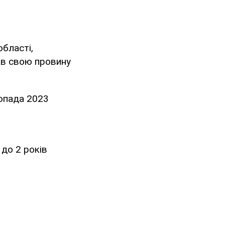
області,
ав свою провину
опада 2023
до 2 років