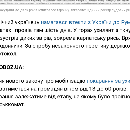
ічний українець
намагався втекти з України до Рум
тах і провів там шість днів. У горах ухилянт зіткн
устрів диких звірів, зокрема карпатську рись. Вр
рдонники. За спробу незаконного перетину держко
отокол.
OBOZ.UA:
ня нового закону про мобілізацію
покарання за ух
тиметься на громадян віком від 18 до 60 років.
рання залежатиме від етапу, на якому було проігн
йськкомат.