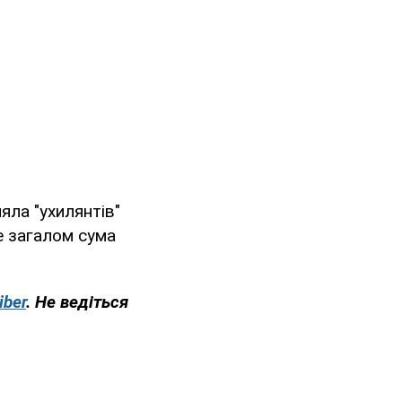
яла "ухилянтів"
ле загалом сума
iber
. Не ведіться