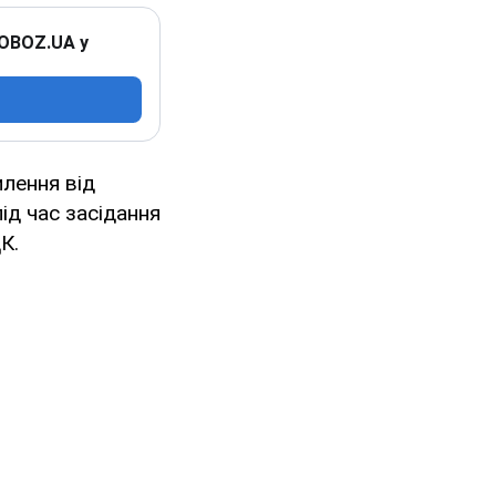
 OBOZ.UA у
илення від
ід час засідання
К.