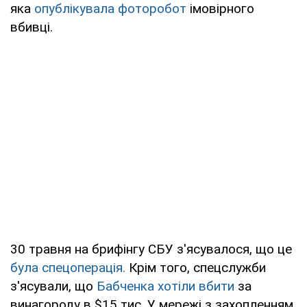
яка
опублікувала фоторобот
імовірного
вбивці.
30 травня на брифінгу СБУ з'ясувалося, що це
була спецоперація.
Крім того, спецслужби
з'ясували, що
Бабченка хотіли вбити
за
винагороду в $15 тис. У мережі з захопленням