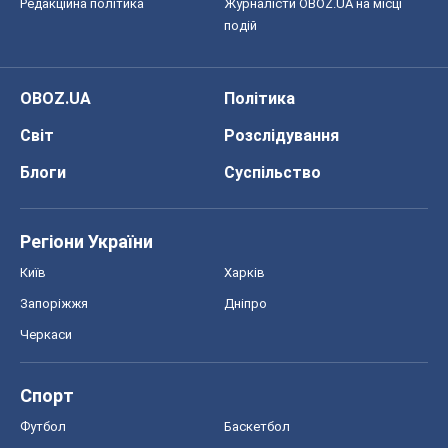
Редакційна політика
Журналісти OBOZ.UA на місці
подій
OBOZ.UA
Політика
Світ
Розслідування
Блоги
Суспільство
Регіони України
Київ
Харків
Запоріжжя
Дніпро
Черкаси
Спорт
Футбол
Баскетбол