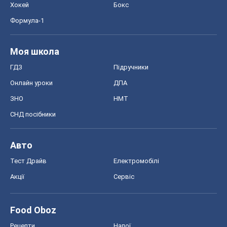
Хокей
Бокс
Формула-1
Моя школа
ГДЗ
Підручники
Онлайн уроки
ДПА
ЗНО
НМТ
СНД посібники
Авто
Тест Драйв
Електромобілі
Акції
Сервіс
Food Oboz
Рецепти
Напої