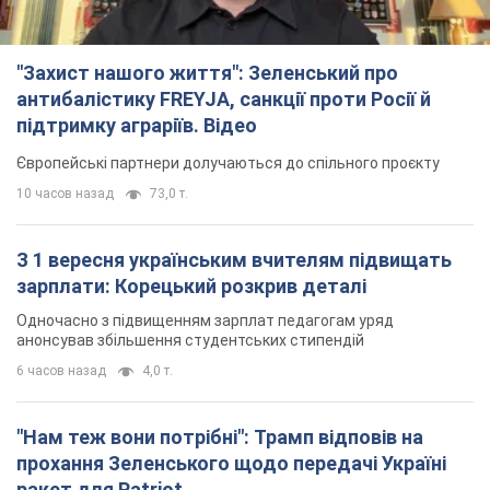
"Захист нашого життя": Зеленський про
антибалістику FREYJA, санкції проти Росії й
підтримку аграріїв. Відео
Європейські партнери долучаються до спільного проєкту
10 часов назад
73,0 т.
З 1 вересня українським вчителям підвищать
зарплати: Корецький розкрив деталі
Одночасно з підвищенням зарплат педагогам уряд
анонсував збільшення студентських стипендій
6 часов назад
4,0 т.
"Нам теж вони потрібні": Трамп відповів на
прохання Зеленського щодо передачі Україні
ракет для Patriot