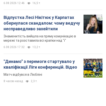
6.08.2026 12:46
16,5 т.
Відпустка Лесі Нікітюк у Карпатах
обернулася скандалом: чому ведучу
несправедливо захейтили
Знаменитість вийшла на пряму комунікацію в
мережі та розставила всі крапки над "і"
6.08.2026 17:32
13,2 т.
"Динамо" з перемоги стартувало у
кваліфікації Ліги конференцій. Відео
Матч відбувся в Любліні
8 часов назад
2,3 т.