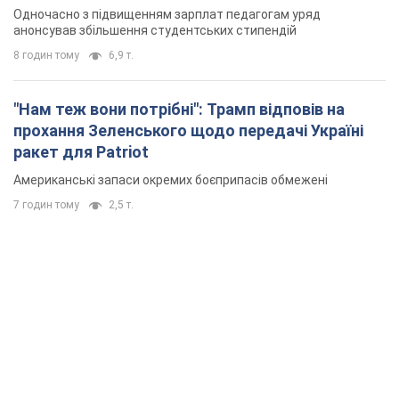
Одночасно з підвищенням зарплат педагогам уряд
анонсував збільшення студентських стипендій
8 годин тому
6,9 т.
"Нам теж вони потрібні": Трамп відповів на
прохання Зеленського щодо передачі Україні
ракет для Patriot
Американські запаси окремих боєприпасів обмежені
7 годин тому
2,5 т.