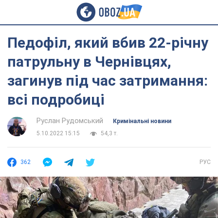
Педофіл, який вбив 22-річну
патрульну в Чернівцях,
загинув під час затримання:
всі подробиці
Руслан Рудомський
Кримінальні новини
5.10.2022 15:15
54,3 т.
362
РУС