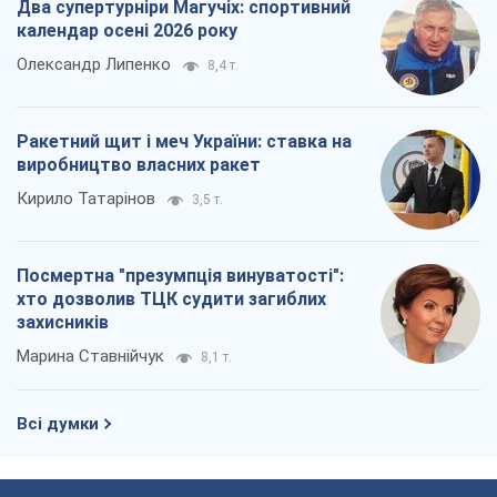
Два супертурніри Магучіх: спортивний
календар осені 2026 року
Олександр Липенко
8,4 т.
Ракетний щит і меч України: ставка на
виробництво власних ракет
Кирило Татарінов
3,5 т.
Посмертна "презумпція винуватості":
хто дозволив ТЦК судити загиблих
захисників
Марина Ставнійчук
8,1 т.
Всі думки