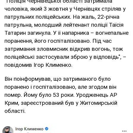
"Поліція Чернівецької області затримала
чоловіка, який 3 жовтня у Чернівцях стріляв у
патрульних поліцейських. На жаль, 22-річна
патрульна, молодший лейтенант поліції Таїсія
Татарин загинула. У її напарника – вогнепальне
поранення, його госпіталізовано. Під час
затримання зловмисник відкрив вогонь, тож
поліцейські застосували зброю у відповідь", –
повідомив Ігор Клименко.
Він поінформував, що затриманого було
поранено і госпіталізовано, але згодом він
помер. Йому було 53 роки. Уродженець АР
Крим, зареєстрований був у Житомирській
області.