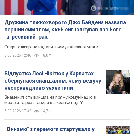
Дружина тяжкохворого Джо Байдена назвала
перший симптом, який сигналізував про його
"агресивний" рак
Спершу лікарі не надали цьому належної уваги
6.08.2026 12:46
18,0 т.
Відпустка Лесі Нікітюк у Карпатах
обернулася скандалом: чому ведучу
несправедливо захейтили
Знаменитість вийшла на пряму комунікацію в
мережі та розставила всі крапки над "і"
6.08.2026 17:32
14,7 т.
"Динамо" з перемоги стартувало у