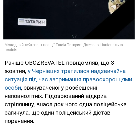
Раніше OBOZREVATEL повідомляв, що 3
жовтня,
у Чернівцях трапилася надзвичайна
ситуація під час затримання правоохоронцями
особи
, звинуваченої у розбещенні
неповнолітніх. Підозрюваний відкрив
стрілянину, внаслідок чого одна поліцейська
загинула, ще один поліцейський дістав
поранення.