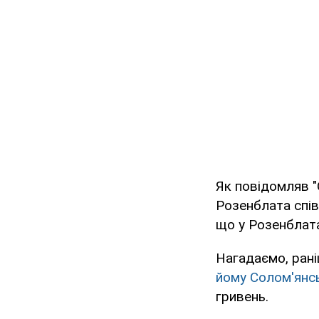
Як повідомляв 
Розенблата спів
що у Розенблата
Нагадаємо, ран
йому Солом'янс
гривень.