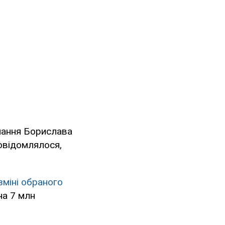
мання Борислава
овідомлялося,
зміні обраного
на 7 млн