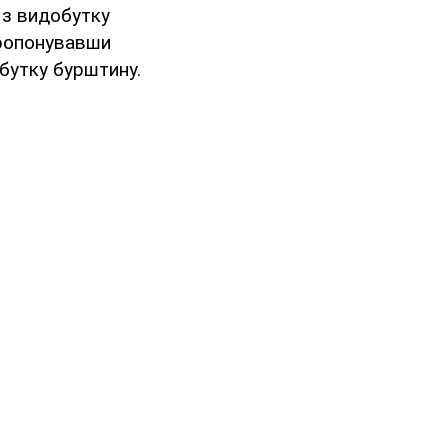
 з видобутку
пропонувавши
обутку бурштину.