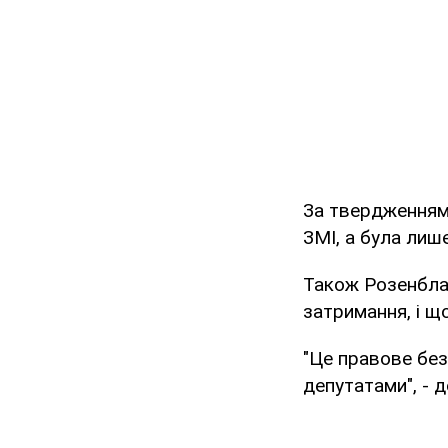
За твердженням н
ЗМІ, а була лиш
Також Розенблат
затримання, і щ
"Це правове без
депутатами", - д