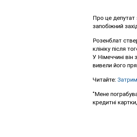
Про це депутат 
запобіжний захі
Розенблат ствер
клініку після т
У Німеччині він
вивели його пря
Читайте:
Затрим
"Мене пограбува
кредитні картки,