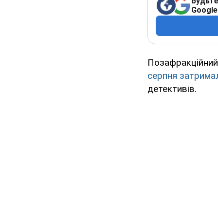
Будьте
Google
Позафракційний
серпня затрима
детективів.