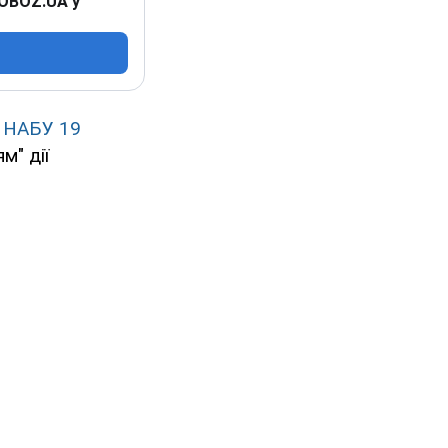
 OBOZ.UA у
и НАБУ 19
м" дії