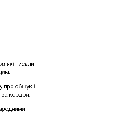
ро які писали
цям.
у про обшук і
 за кордон.
народними