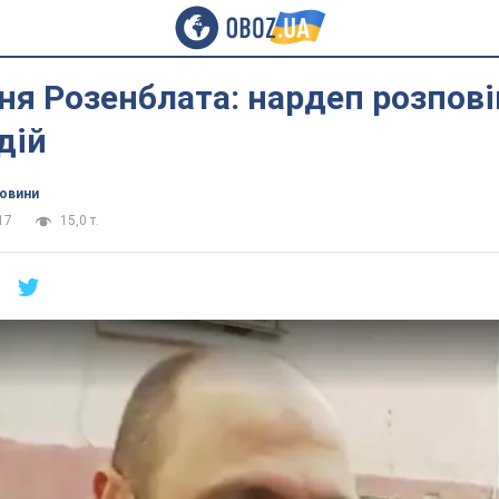
я Розенблата: нардеп розпові
дій
новини
17
15,0 т.