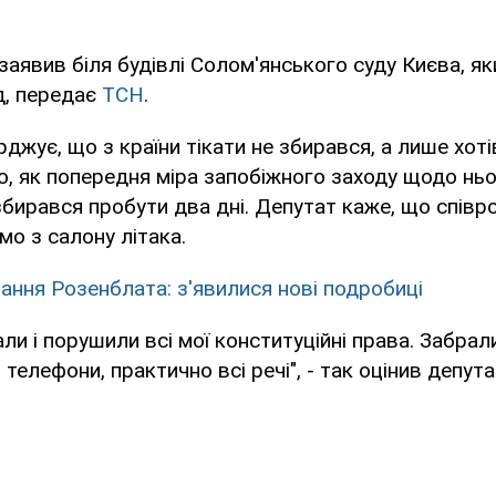
заявив біля будівлі Солом'янського суду Києва, я
д, передає
ТСН
.
джує, що з країни тікати не збирався, а лише хоті
ого, як попередня міра запобіжного заходу щодо ньо
 збирався пробути два дні. Депутат каже, що спів
мо з салону літака.
ання Розенблата: з'явилися нові подробиці
ли і порушили всі мої конституційні права. Забрал
 телефони, практично всі речі", - так оцінив депута