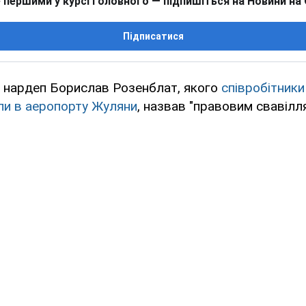
 першими у курсі головного — підпишіться на Новини на
Підписатися
 нардеп Борислав Розенблат, якого
співробітник
ли в аеропорту Жуляни
, назвав "правовим свавілля