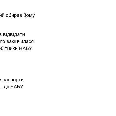
кий обирав йому
в відвідати
го закінчилася.
робітники НАБУ
и паспорти,
т дії НАБУ.