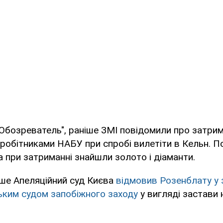
"Обозреватель", раніше ЗМІ повідомили про затри
робітниками НАБУ при спробі вилетіти в Кельн. П
 при затриманні знайшли золото і діаманти.
іше Апеляційний суд Києва
відмовив Розенблату у 
ьким судом запобіжного заходу
у вигляді застави 