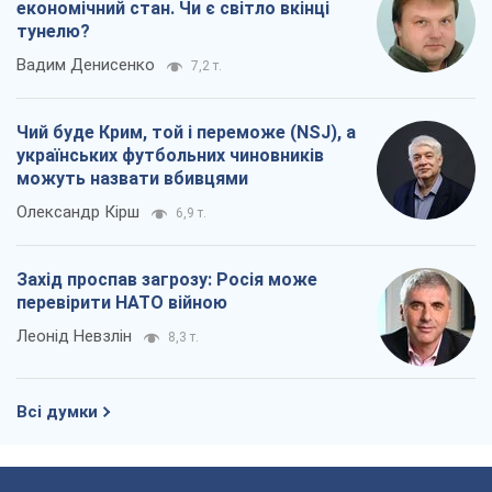
Леонід Невзлін
8,3 т.
Всі думки
Про компанію
Команда
Правова інформація
Політика конфіденційності
Реклама на сайті
Документи
Редакційна політика
Журналісти OBOZ.UA на місці
подій
OBOZ.UA
Політика