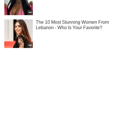
Підписуйся на наш Telegram. Отримуй тільки
найважливіше!
Підписатись
Підписатись
Кримінальні новини
Смертельна стрілянина в...
Важливе