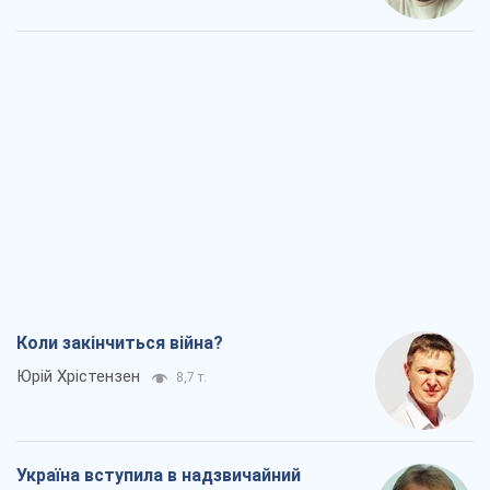
Коли закінчиться війна?
Юрій Хрістензен
8,7 т.
Україна вступила в надзвичайний
економічний стан. Чи є світло вкінці
тунелю?
Вадим Денисенко
7,2 т.
Чий буде Крим, той і переможе (NSJ), а
українських футбольних чиновників
можуть назвати вбивцями
Олександр Кірш
6,9 т.
Захід проспав загрозу: Росія може
перевірити НАТО війною