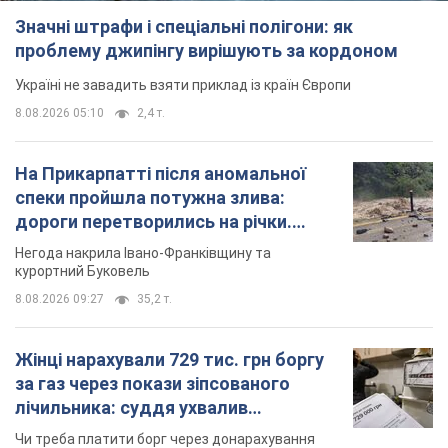
8.08.2026 09:27
35,2 т.
Жінці нарахували 729 тис. грн боргу
за газ через покази зіпсованого
лічильника: суддя ухвалив
неочікуване рішення
Чи треба платити борг через донарахування
8.08.2026 14:43
31,6 т.