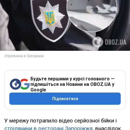
Будьте першими у курсі головного —
підпишіться на Новини на OBOZ.UA у
Google
Підписатися
У мережу потрапило відео серйозної бійки і
стрілянини в ресторані Запоріжжя
, внаслідок