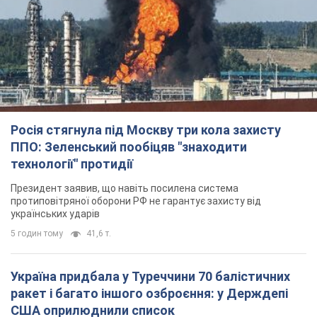
протиповітряної оборони РФ не гарантує захисту від
українських ударів
5 годин тому
41,6 т.
Україна придбала у Туреччини 70 балістичних
ракет і багато іншого озброєння: у Держдепі
США оприлюднили список
Держдеп вже поставив до відома американський Конгрес
6 годин тому
10,9 т.
"Нас почули на одне вухо": у містах України 24-й
день поспіль тривають мітинги на підтримку
Федорова. Фото і відео
Антиурядові виступи з вимогою повернути Федорова досі
тривають
6 годин тому
4,1 т.