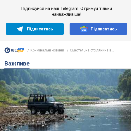
Значні штрафи і спеціальні полігони: як
проблему джипінгу вирішують за кордоном
Україні не завадить взяти приклад із країн Європи
8.08.2026 05:10
2,4 т.
На Прикарпатті після аномальної
спеки пройшла потужна злива:
дороги перетворились на річки.
Відео
Негода накрила Івано-Франківщину та
курортний Буковель