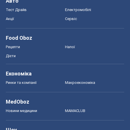
Ринки та компанії
Макроекономіка
MedOboz
Новини медицини
MAMACLUB
Шоу
Афіша
Плітки
Краса
Мода
Жіночий журнал