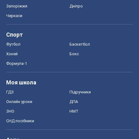
ГДЗ
Підручники
Онлайн уроки
ДПА
ЗНО
НМТ
СНД посібники
Авто
Тест Драйв
Електромобілі
Акції
Сервіс
Food Oboz
Рецепти
Напої
Дієти
Економіка