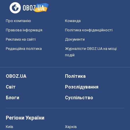
Світ
Розслідування
Блоги
Суспільство
Регіони України
Київ
Харків
Запоріжжя
Дніпро
Черкаси
Спорт
Футбол
Баскетбол
Хокей
Бокс
Формула-1
Моя школа