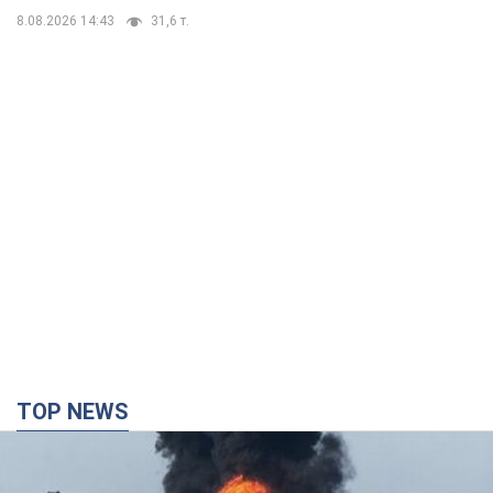
TOP NEWS
Росія стягнула під Москву три кола захисту
ППО: Зеленський пообіцяв "знаходити
технології" протидії
Президент заявив, що навіть посилена система