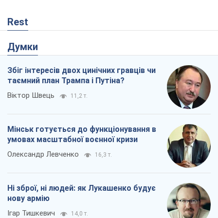
умовах масштабної воєнної кризи
Олександр Левченко
16,3 т.
Ні зброї, ні людей: як Лукашенко будує
нову армію
Ігар Тишкевич
14,0 т.