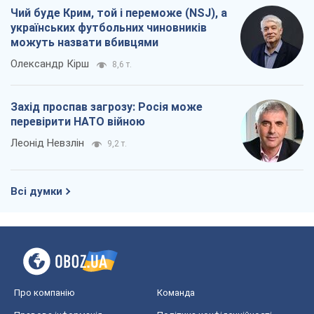
Леонід Невзлін
9,2 т.
Всі думки
Про компанію
Команда
Правова інформація
Політика конфіденційності
Реклама на сайті
Документи
Редакційна політика
Журналісти OBOZ.UA на місці
подій
OBOZ.UA
Політика
Світ
Розслідування