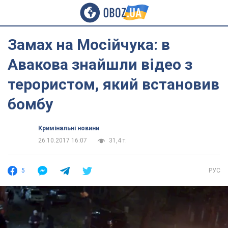
Замах на Мосійчука: в
Авакова знайшли відео з
терористом, який встановив
бомбу
Кримінальні новини
26.10.2017 16:07
31,4 т.
5
РУС