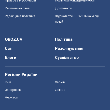
Блоги
Суспільство
Регіони України
Київ
Харків
Запоріжжя
Дніпро
Черкаси
Спорт
Футбол
Баскетбол
Хокей
Бокс
Формула-1
Моя школа
ГДЗ
Підручники