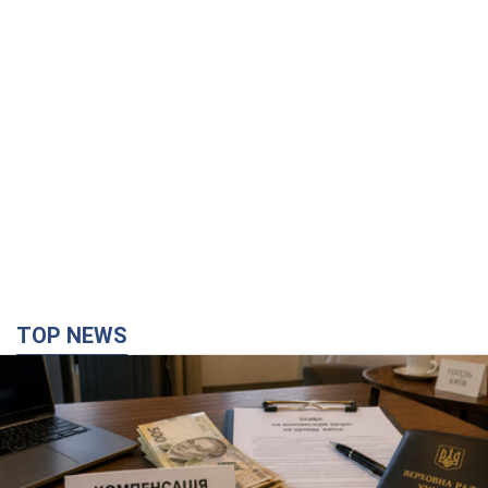
TOP NEWS
Нардепи взяли гроші з бюджету на оренду
елітних квартир у Києві: хто з парламентарів
просив кошти та де поселився