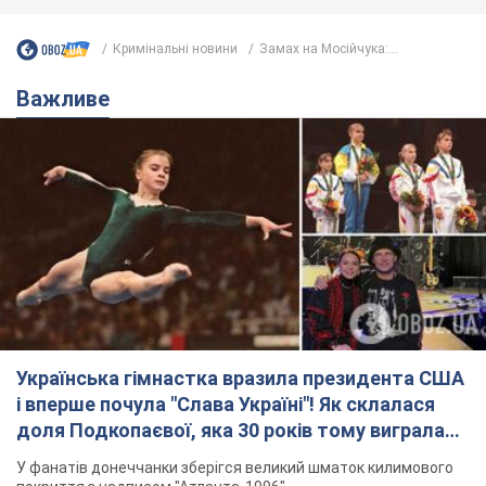
Українська гімнастка вразила президента США
і вперше почула "Слава Україні"! Як склалася
доля Подкопаєвої, яка 30 років тому виграла
"золото" Олімпіади
У фанатів донеччанки зберігся великий шматок килимового
покриття з надписом "Атланта-1996"
8.08.2026 18:30
41,0 т.
Олександру Пономарьову – 53: що
відомо про трьох дітей секс-
символа 90-х та який вигляд вони
мають
За розвитком кар'єри артист не забував про
особисте щастя