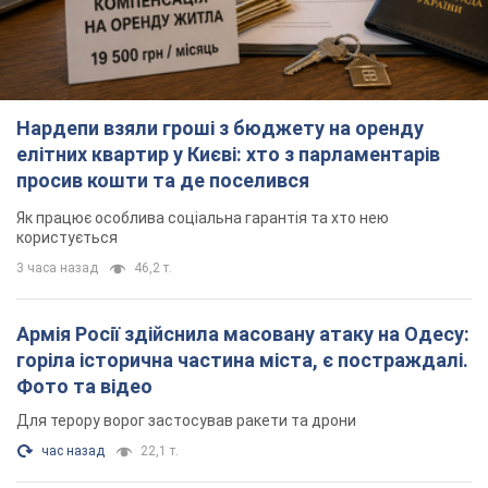
Як працює особлива соціальна гарантія та хто нею
користується
3 часа назад
46,2 т.
Армія Росії здійснила масовану атаку на Одесу:
горіла історична частина міста, є постраждалі.
Фото та відео
Для терору ворог застосував ракети та дрони
час назад
22,1 т.
Російська армія обстріляла дві сусідні
багатоповерхівки в Харкові: двоє загиблих, 13
постраждалих
Ворог навмисно обстрілює житлові будинки
минуту назад
2,3 т.