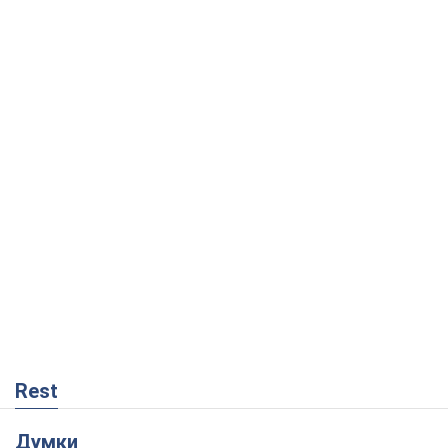
Rest
Думки
Збіг інтересів двох цинічних гравців чи
таємний план Трампа і Путіна?
Віктор Швець
14,1 т.
Мінськ готується до функціонування в
умовах масштабної воєнної кризи