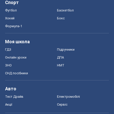
Онлайн уроки
ДПА
ЗНО
НМТ
СНД посібники
Авто
Тест Драйв
Електромобілі
Акції
Сервіс
Food Oboz
Рецепти
Напої
Дієти
Економіка
Ринки та компанії
Макроекономіка