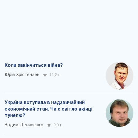
Коли закінчиться війна?
Юрій Хрістензен
11,2 т.
Україна вступила в надзвичайний
економічний стан. Чи є світло вкінці
тунелю?
Вадим Денисенко
9,0 т.
Чий буде Крим, той і переможе (NSJ), а
українських футбольних чиновників
можуть назвати вбивцями
Олександр Кірш
8,6 т.
Захід проспав загрозу: Росія може
перевірити НАТО війною