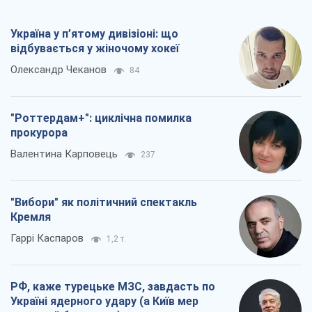
Валентина Карповець
237
"Вибори" як політичний спектакль
Кремля
Гаррі Каспаров
1,2 т.
РФ, каже турецьке МЗС, завдасть по
Україні ядерного удару (а Київ мер
знищує й без цього)
Олександр Кірш
4,6 т.
Всі думки