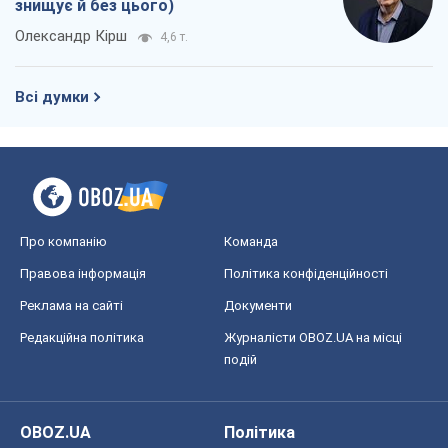
Про компанію
Команда
Правова інформація
Політика конфіденційності
Реклама на сайті
Документи
Редакційна політика
Журналісти OBOZ.UA на місці
подій
OBOZ.UA
Політика
Світ
Розслідування
Блоги
Суспільство
Регіони України
Київ
Харків
Запоріжжя
Дніпро