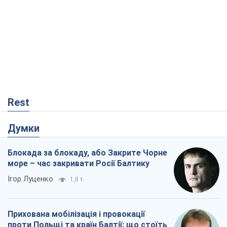
Rest
Думки
Блокада за блокаду, або Закрите Чорне
море – час закривати Росії Балтику
Ігор Луценко
1,8 т.
Прихована мобілізація і провокації
проти Польщі та країн Балтії: що стоїть
за новими планами Кремля
Вадим Денисенко
2,8 т.
Від Patriot до стратегії перемоги: що
заважає Україні закрити небо і як
завершити війну
Ігор Яковенко
474