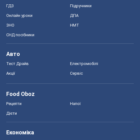
Тест Драйв
Електромобілі
Акції
Сервіс
Food Oboz
Рецепти
Напої
Дієти
Економіка
Ринки та компанії
Макроекономіка
MedOboz
Новини медицини
MAMACLUB
Шоу