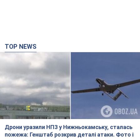
Дрони уразили НПЗ у Нижньокамську, сталась
пожежа: Генштаб розкрив деталі атаки. Фото і
відео
Місцеві активно публікували фото та відео
30 минут назад
7,2 т.
Зруйновано будинки: на Харківщині внаслідок
ворожої атаки загинули п’ятеро людей. Фото
Правоохоронці документують наслідки атаки та фіксують