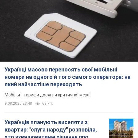
Українці масово переносять свої мобільні
номери на одного й того самого оператора: на
який найчастіше переходять
Мобільні тарифи досягли критичної межі
9.08.2026 23:48
68,7 т.
Українців планують виселяти з
квартир: "слуга народу" розповіла,
хто ухвалюватиме рішення про
знесення будинків
Чому хочуть зносити оселі українців
9.08.2026 23:18
61,0 т.
Українці масово купують дорогі нові
авто: скільки коштує
найпопулярніша модель
Які марки автомобілів воліють купувати