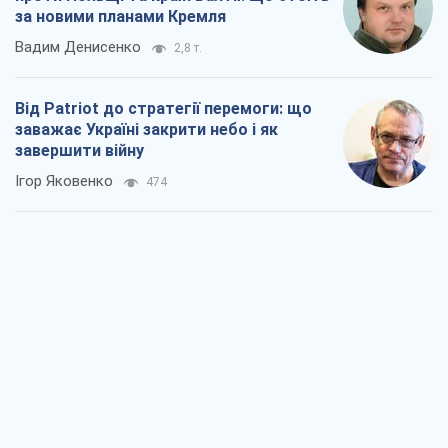
Україна у п’ятому дивізіоні: що
відбувається у жіночому хокеї
Олександр Чеканов
84
"Роттердам+": циклічна помилка
прокурора