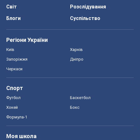
Черкаси
Спорт
Футбол
Баскетбол
Хокей
Бокс
Формула-1
Моя школа
ГДЗ
Підручники
Онлайн уроки
ДПА
ЗНО
НМТ
СНД посібники
Авто