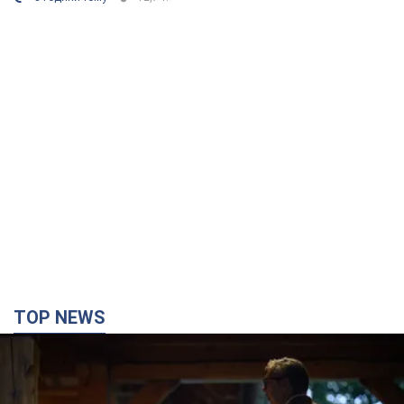
TOP NEWS
Зеленський вперше прибув до Сербії:
планується зустріч із Вучичем і не лише. Відео