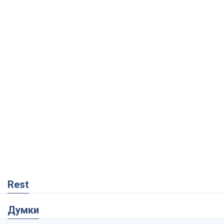
Rest
Думки
Росія втрачає ресурси поза планом: хто
насправді диктує темп війни
Сергій Місюра
8,6 т.
"Ми вже проходили через гірше": Україні
не варто піддаватися зневірі через
ракетний терор