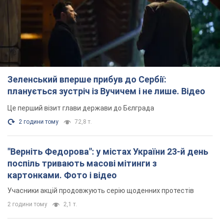
Це перший візит глави держави до Бєлграда
2 години тому
72,8 т.
"Верніть Федорова": у містах України 23-й день
поспіль тривають масові мітинги з
картонками. Фото і відео
Учасники акцій продовжують серію щоденних протестів
2 години тому
2,1 т.
Сенат США схвалив законопроєкт Грема про
санкції проти Росії: що далі
Документ передбачає нові економічні обмеження
2 години тому
4,4 т.