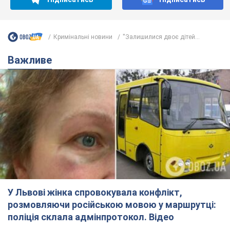
У Львові жінка спровокувала конфлікт,
розмовляючи російською мовою у маршрутці:
поліція склала адмінпротокол. Відео
На місце події прибули патрульні поліцейські та слідчо-
оперативна група
6 годин тому
9,7 т.
"Воюють, бо дурні": у Чернівцях
водій автобуса зневажив
українських військових і поплатився.
Відео
Водія звільнили після конфлікту з пасажирами