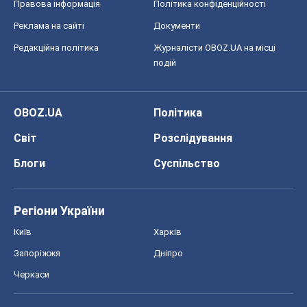
Світ
Розслідування
Блоги
Суспільство
Регіони України
Київ
Харків
Запоріжжя
Дніпро
Черкаси
Спорт
Футбол
Баскетбол
Хокей
Бокс
Формула-1
Моя школа
ГДЗ
Підручники