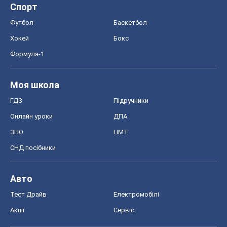
Онлайн уроки
ДПА
ЗНО
НМТ
СНД посібники
Авто
Тест Драйв
Електромобілі
Акції
Сервіс
Food Oboz
Рецепти
Напої
Дієти
Економіка
Ринки та компанії
Макроекономіка