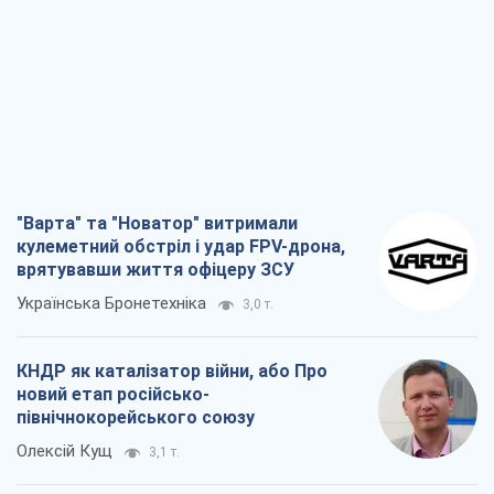
"Варта" та "Новатор" витримали
кулеметний обстріл і удар FPV-дрона,
врятувавши життя офіцеру ЗСУ
Українська Бронетехніка
3,0 т.
КНДР як каталізатор війни, або Про
новий етап російсько-
північнокорейського союзу
Олексій Кущ
3,1 т.
Вихід до еліти ЧС та тріумф "Сокола":
що відбувається в українському хокеї
Олександр Липенко
1,1 т.
Що очікує українців у 2026–2028 роках?
Головні висновки з нових прогнозів від
НБУ