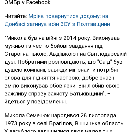
ОМБр у Facebook.
Читайте:
Мріяв повернутися додому: на
Донбасі загинув воїн ЗСУ з Полтавщини
"Микола був на війні з 2014 року. Виконував
мужньо і з честю бойові завдання під
Старогнатівкою, Авдіївкою і на Світлодарській
дузі. Побратими розповідають, що "Саїд" був
душею компанії, завжди міг знайти потрібні
слова для підняття настрою, добре знав і
вміло виконував обов'язки. Він любив свою
важливу справу захисту Батьківщини", –
йдеться у повідомленні.
Микола Семенюк народився 28 листопада
1973 року в селі Брагілов, Вінницька область.
У загиблого залишилися двоє малолітніх