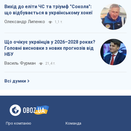
Василь Фурман
21,4 т.
Всі думки
Про компанію
Команда
Правова інформація
Політика конфіденційності
Реклама на сайті
Документи
Редакційна політика
Журналісти OBOZ.UA на місці
подій
OBOZ.UA
Політика