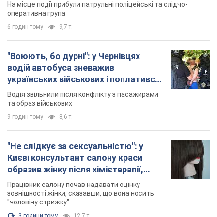
та образ військових
9 годин тому
8,6 т.
"Не слідкує за сексуальністю": у
Києві консультант салону краси
образив жінку після хімієтерапії,
розгорівся скандал. Фото
Працівник салону почав надавати оцінку
зовнішності жінки, сказавши, що вона носить
"чоловічу стрижку"
3 години тому
12,7 т.