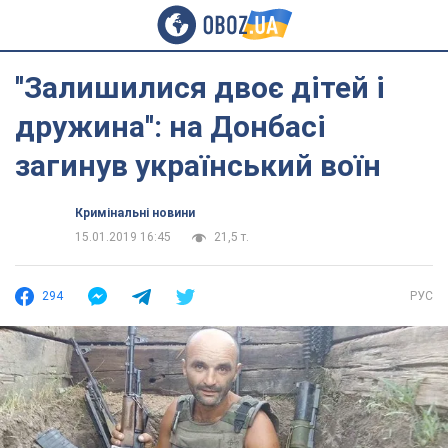
''Залишилися двоє дітей і
дружина'': на Донбасі
загинув український воїн
Кримінальні новини
15.01.2019 16:45
21,5 т.
294
РУС