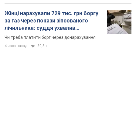
Жінці нарахували 729 тис. грн боргу
за газ через покази зіпсованого
лічильника: суддя ухвалив
неочікуване рішення
Чи треба платити борг через донарахування
4 часа назад
30,5 т.