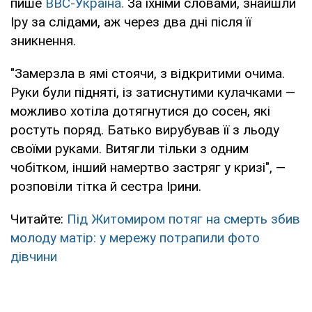
пише
ВВС-Україна.
За їхніми словами, знайшли
Іру за слідами, аж через два дні після її
зникнення.
"Замерзла в ямі стоячи, з відкритими очима.
Руки були підняті, із затиснутими кулачками —
можливо хотіла дотягнутися до сосен, які
ростуть поряд. Батько вирубував її з льоду
своїми руками. Витягли тільки з одним
чобітком, інший намертво застряг у кризі", —
розповіли тітка й сестра Ірини.
Читайте:
Під Житомиром потяг на смерть збив
молоду матір: у мережу потрапили фото
дівчини