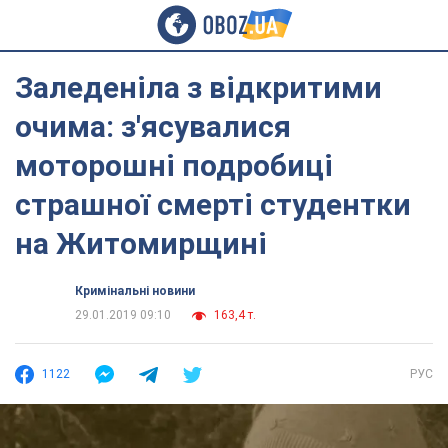
Заледеніла з відкритими
очима: з'ясувалися
моторошні подробиці
страшної смерті студентки
на Житомирщині
Кримінальні новини
29.01.2019 09:10
163,4 т.
1122
РУС