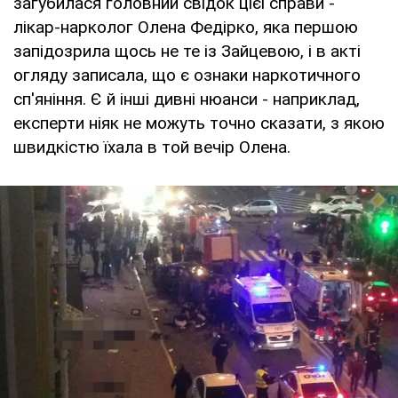
загубилася головний свідок цієї справи -
лікар-нарколог Олена Федірко, яка першою
запідозрила щось не те із Зайцевою, і в акті
огляду записала, що є ознаки наркотичного
сп'яніння. Є й інші дивні нюанси - наприклад,
експерти ніяк не можуть точно сказати, з якою
швидкістю їхала в той вечір Олена.