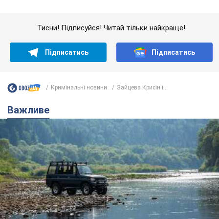
Значні штрафи і спеціальні полігони: як
проблему джипінгу вирішують за кордоном
Україні не завадить взяти приклад із країн Європи
8.08.2026 05:10
2,3 т.
На Прикарпатті після аномальної
спеки пройшла потужна злива:
дороги перетворились на річки.
Відео