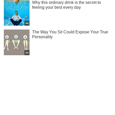
Тисни! Підписуйся! Читай тільки найкраще!
Підписатись
Підписатись
Кримінальні новини
Зайцева Крисін і...
Важливе