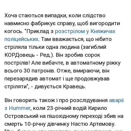
Хоча стаються випадки, коли слідство
навмисно фабрикує справу, щоб вигородити
когось. "Приклад з
розстрілом у Княжичах
поліцейських
. Там вважається, що нібито
стріляла тільки одна людина (загиблий
КОРДовець - Ред.). Він зробив сорок
пострілів! Але вибачте, в автоматному ріжку
всього 30 патронів. Отже, вмираючи, він
перезарядив автомат і ще продовжував
стріляти", - дивується Кравець.
Він говорить також і про розслідування
аварії
з Hummer
, коли 23-річний водій Кирило
Островський на пішохідному переході збив на
смерть 10-річну дівчинку Настю Артемову.