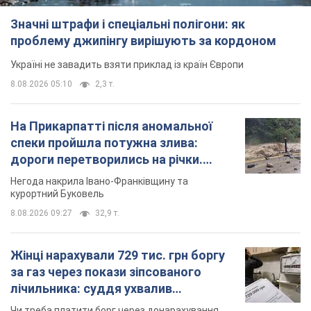
Негода накрила Івано-Франківщину та
курортний Буковель
8.08.2026 09:27
32,9 т.
Жінці нарахували 729 тис. грн боргу
за газ через покази зіпсованого
лічильника: суддя ухвалив
неочікуване рішення
Чи треба платити борг через донарахування
9 годин тому
31,4 т.