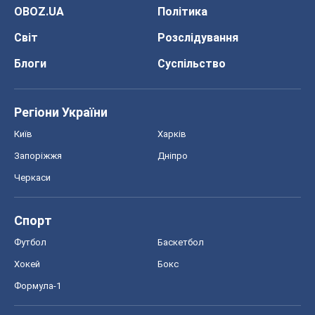
OBOZ.UA
Політика
Світ
Розслідування
Блоги
Суспільство
Регіони України
Київ
Харків
Запоріжжя
Дніпро
Черкаси
Спорт
Футбол
Баскетбол
Хокей
Бокс
Формула-1