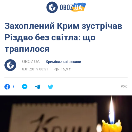
Захоплений Крим зустрічав
Різдво без світла: що
трапилося
OBOZ.UA
Кримінальні новини
8.01.2019 00:31
15,9 т.
3
РУС