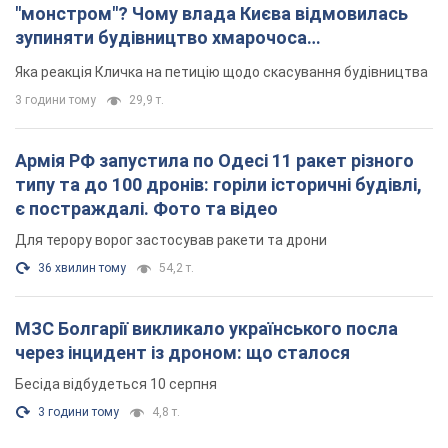
"монстром"? Чому влада Києва відмовилась
зупиняти будівництво хмарочоса
"московського вірянина"
Яка реакція Кличка на петицію щодо скасування будівництва
3 години тому
29,9 т.
Армія РФ запустила по Одесі 11 ракет різного
типу та до 100 дронів: горіли історичні будівлі,
є постраждалі. Фото та відео
Для терору ворог застосував ракети та дрони
36 хвилин тому
54,2 т.
МЗС Болгарії викликало українського посла
через інцидент із дроном: що сталося
Бесіда відбудеться 10 серпня
3 години тому
4,8 т.