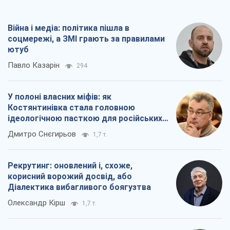
Війна і медіа: політика пішла в
соцмережі, а ЗМІ грають за правилами
ютуб
Павло Казарін
294
У полоні власних міфів: як
Костянтинівка стала головною
ідеологічною пасткою для російських
окупантів
Дмитро Снєгирьов
1,7 т.
Рекрутинг: оновлений і, схоже,
корисний ворожий досвід, або
Діалектика вибагливого боягузтва
Олександр Кірш
1,7 т.