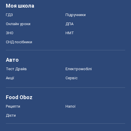
Моя школа
ГДЗ
Підручники
Онлайн уроки
ДПА
ЗНО
НМТ
СНД посібники
Авто
Тест Драйв
Електромобілі
Акції
Сервіс
Food Oboz
Рецепти
Напої
Дієти