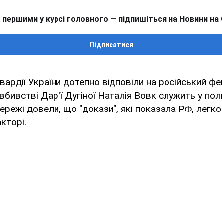
 першими у курсі головного — підпишіться на Новини на
Підписатися
гвардії України дотепно відповіли на російський фе
вбивстві Дар'ї Дугіної Наталія Вовк служить у полк
режі довели, що "докази", які показала РФ, легко
кторі.