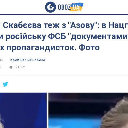
і Скабєєва теж з "Азову": в Нац
и російську ФСБ "документами
х пропагандисток. Фото
ова
Кримінальні новини
51
21,2 т.