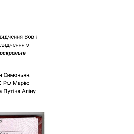
відчення Вовк.
свідчення з
доскрольте
и Симоньян.
С РФ Марію
 Путіна Аліну