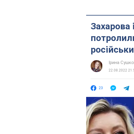
Захарова 
потролил
російськи
Ірина Сушк
22.08.2022 21:
23