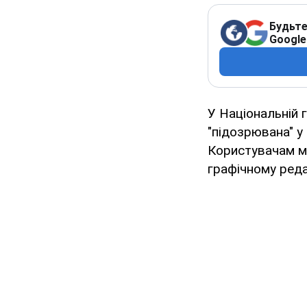
Будьте
Google
У Національній 
"підозрювана" у 
Користувачам ме
графічному реда