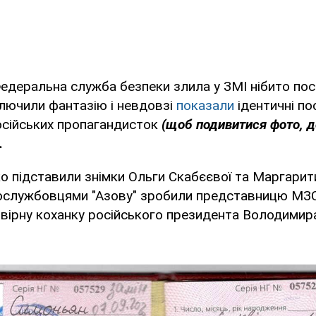
Федеральна служба безпеки злила у ЗМІ нібито пос
лючили фантазію і невдовзі
показали
ідентичні по
осійських пропагандисток
(щоб подивитися фото, 
.
о підставили знімки Ольги Скабєєвої та Маргарит
ослужбовцями "Азову" зробили представницю МЗ
вірну коханку російського президента Володимира