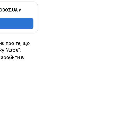
 OBOZ.UA у
йк про те, що
у "Азов".
 зробити в