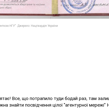
'ятає! Все, що потрапило туди бодай раз, там зал
жна знайти посвідчення цілої "агентурної мережі" Н