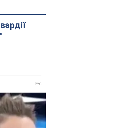
гвардії
"
РУС