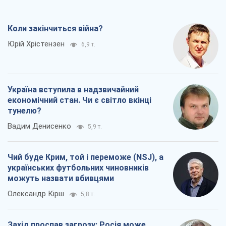
Коли закінчиться війна?
Юрій Хрістензен
6,9 т.
Україна вступила в надзвичайний
економічний стан. Чи є світло вкінці
тунелю?
Вадим Денисенко
5,9 т.
Чий буде Крим, той і переможе (NSJ), а
українських футбольних чиновників
можуть назвати вбивцями
Олександр Кірш
5,8 т.
Захід проспав загрозу: Росія може