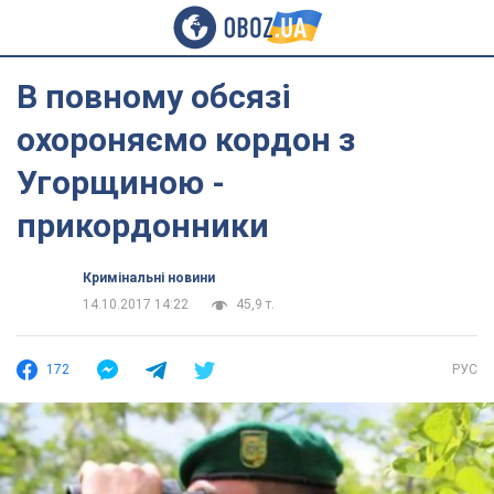
В повному обсязі
охороняємо кордон з
Угорщиною -
прикордонники
Кримінальні новини
14.10.2017 14:22
45,9 т.
172
РУС