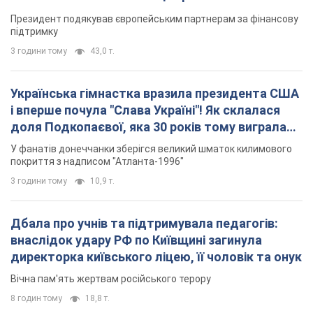
Президент подякував європейським партнерам за фінансову
підтримку
3 години тому
43,0 т.
Українська гімнастка вразила президента США
і вперше почула "Слава Україні"! Як склалася
доля Подкопаєвої, яка 30 років тому виграла
"золото" Олімпіади
У фанатів донеччанки зберігся великий шматок килимового
покриття з надписом "Атланта-1996"
3 години тому
10,9 т.
Дбала про учнів та підтримувала педагогів:
внаслідок удару РФ по Київщині загинула
директорка київського ліцею, її чоловік та онук
Вічна пам'ять жертвам російського терору
8 годин тому
18,8 т.