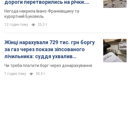
дороги перетворились на річки.
Відео
Негода накрила Івано-Франківщину та
курортний Буковель
12 годин тому
25,3 т.
Жінці нарахували 729 тис. грн боргу
за газ через покази зіпсованого
лічильника: суддя ухвалив
неочікуване рішення
Чи треба платити борг через донарахування
7 годин тому
30,9 т.