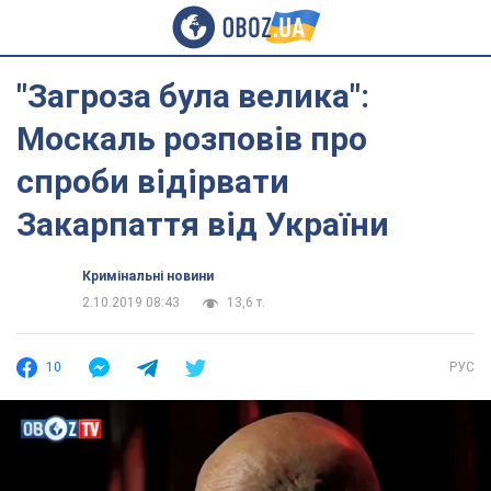
"Загроза була велика":
Москаль розповів про
спроби відірвати
Закарпаття від України
Кримінальні новини
2.10.2019 08:43
13,6 т.
10
РУС