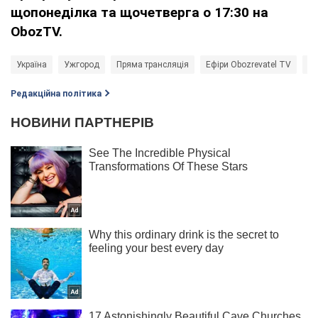
щопонеділка та щочетверга о 17:30 на
ObozTV
.
Україна
Ужгород
Пряма трансляція
Ефіри Obozrevatel TV
Се
Редакційна політика