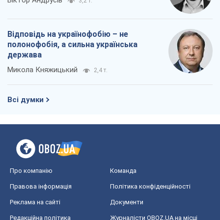
Віктор Андрусів
3,2 т.
Відповідь на українофобію – не
полонофобія, а сильна українська
держава
Микола Княжицький
2,4 т.
Всі думки
Про компанію
Команда
Правова інформація
Політика конфіденційності
Реклама на сайті
Документи
Редакційна політика
Журналісти OBOZ.UA на місці