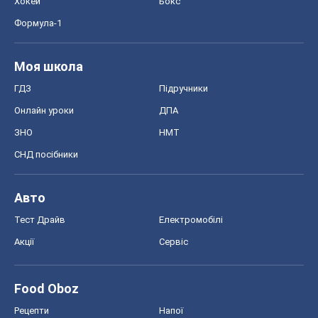
Хокей
Бокс
Формула-1
Моя школа
ГДЗ
Підручники
Онлайн уроки
ДПА
ЗНО
НМТ
СНД посібники
Авто
Тест Драйв
Електромобілі
Акції
Сервіс
Food Oboz
Рецепти
Напої