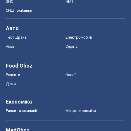
Афіша
Плітки
Краса
Мода
Жіночий журнал