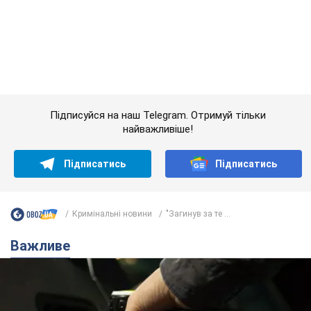
АЗС "готуються" до суттєвого підвищення цін:
українцям розповіли, чого очікувати
Як на заправках уже змінили вартість пального
7.08.2026 22:56
23,9 т.
"Білий дім не є власністю Трампа":
суд США зупинив будівництво
бальної зали за $400 млн
Трамп вже заявив, що негайно подасть
апеляцію а це "жахливе рішення"
7.08.2026 23:54
3,5 т.
Війна змінює не лише тактику: в НГУ
показали інженерні рішення проти
російських FPV-дронів. Фото