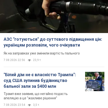
Це "постапокаліптична естетика зі світу
"Шаленого Макса"
7.08.2026 23:47
10,1 т.
TOP NEWS