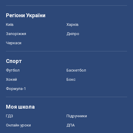
Тест Драйв
Електромобілі
Акції
Сервіс
Food Oboz
Рецепти
Напої
Дієти
Економіка
Ринки та компанії
Макроекономіка
MedOboz
Новини медицини
MAMACLUB
Шоу