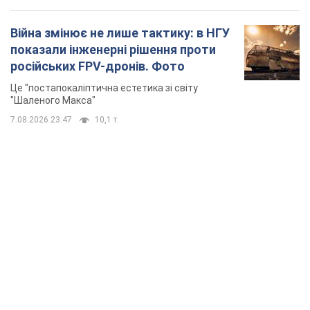
Кремль отримав "вікно можливостей", а Трамп
залишився майже без ракет: як бути Україні?
Інтерв’ю з Мельником
Думка, що в Росії закінчаться балістичні ракети, вкрай
небезпечна, наголосив експерт
29 минут назад
2,1 т.
У Києві внаслідок російської атаки загинула