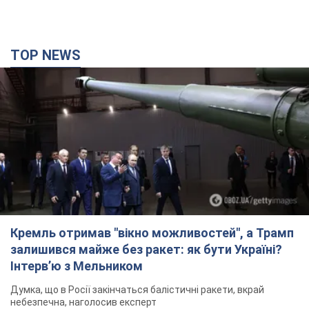
людина, постраждали четверо. Фото
Ворог продовжує регулярний ракетний терор столиці
2 часа назад
29,2 т.
Україна уразила Ільський і Сизранський НПЗ та
пост спостереження на буровій установці
"Сиваш": Генштаб розкрив деталі. Фото і відео
Росію область всю ніч атакували БПЛА
час назад
4,1 т.