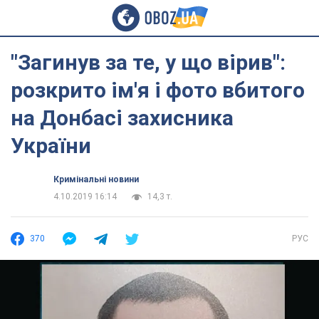
"Загинув за те, у що вірив":
розкрито ім'я і фото вбитого
на Донбасі захисника
України
Кримінальні новини
4.10.2019 16:14
14,3 т.
370
РУС