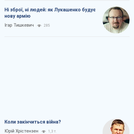
економічний стан. Чи є світло вкінці
тунелю?
Вадим Денисенко
882
Чий буде Крим, той і переможе (NSJ), а
українських футбольних чиновників
можуть назвати вбивцями
Олександр Кірш
2,4 т.
Захід проспав загрозу: Росія може
перевірити НАТО війною
Леонід Невзлін
5,8 т.
Всі думки