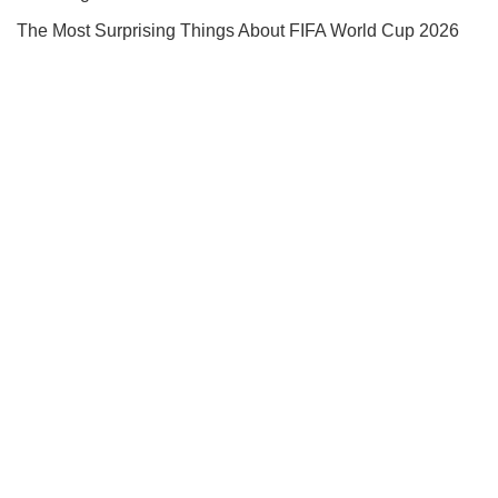
Підписуйся на наш Telegram. Отримуй тільки
найважливіше!
Підписатись
Підписатись
Кримінальні новини
"Загинув за те ...
Важливе