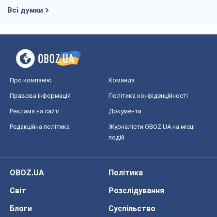
Запоріжжя
Дніпро
Черкаси
Спорт
Футбол
Баскетбол
Хокей
Бокс
Формула-1
Моя школа
ГДЗ
Підручники
Онлайн уроки
ДПА
ЗНО
НМТ
СНД посібники
Авто