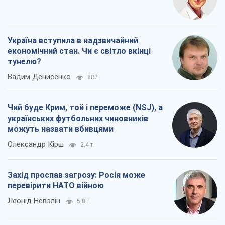
Про компанію
Команда
Правова інформація
Політика конфіденційності
Реклама на сайті
Документи
Редакційна політика
Журналісти OBOZ.UA на місці
подій
OBOZ.UA
Політика
Світ
Розслідування
Блоги
Суспільство
Регіони України
Київ
Харків