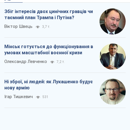
Збіг інтересів двох цинічних гравців чи
таємний план Трампа і Путіна?
Віктор Швець
3,7 т.
Мінськ готується до функціонування в
умовах масштабної воєнної кризи
Олександр Левченко
7,2 т.
Ні зброї, ні людей: як Лукашенко будує
нову армію
Ігар Тишкевич
531