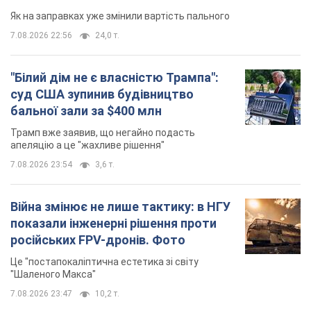
Як на заправках уже змінили вартість пального
7.08.2026 22:56
24,0 т.
"Білий дім не є власністю Трампа":
суд США зупинив будівництво
бальної зали за $400 млн
Трамп вже заявив, що негайно подасть
апеляцію а це "жахливе рішення"
7.08.2026 23:54
3,6 т.
Війна змінює не лише тактику: в НГУ
показали інженерні рішення проти
російських FPV-дронів. Фото
Це "постапокаліптична естетика зі світу
"Шаленого Макса"
7.08.2026 23:47
10,2 т.