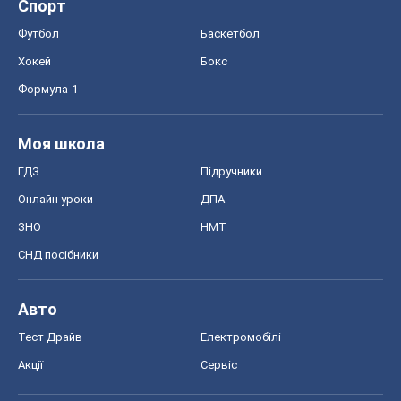
Спорт
Футбол
Баскетбол
Хокей
Бокс
Формула-1
Моя школа
ГДЗ
Підручники
Онлайн уроки
ДПА
ЗНО
НМТ
СНД посібники
Авто
Тест Драйв
Електромобілі
Акції
Сервіс