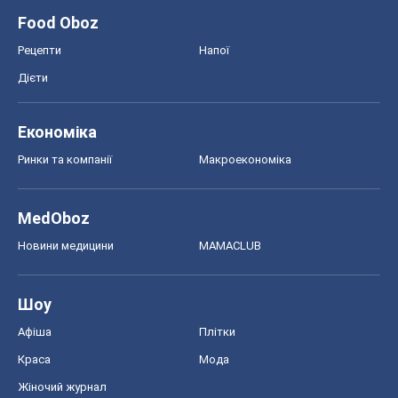
Food Oboz
Рецепти
Напої
Дієти
Економіка
Ринки та компанії
Макроекономіка
MedOboz
Новини медицини
MAMACLUB
Шоу
Афіша
Плітки
Краса
Мода
Жіночий журнал