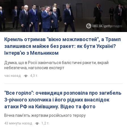
Кремль отримав "вікно можливостей", а Трамп
залишився майже без ракет: як бути Україні?
Інтерв’ю з Мельником
Думка, що в Росії закінчаться балістичні ракети, вкрай
небезпечна, наголосив експерт
час назад
4,3 т.
"Все горіло": очевидиця розповіла про загибель
3-річного хлопчика і його рідних внаслідок
атаки РФ на Київщину. Відео та фото
Вічна пам'ять жертвам російського терору
43 минуты назад
1,2 т.