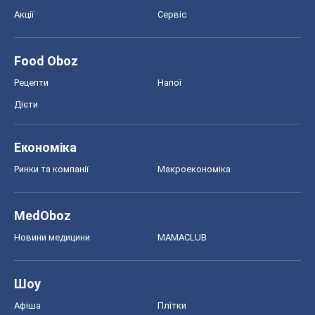
MedOboz
Новини медицини
MAMACLUB
Шоу
Афіша
Плітки
Краса
Мода
Жіночий журнал