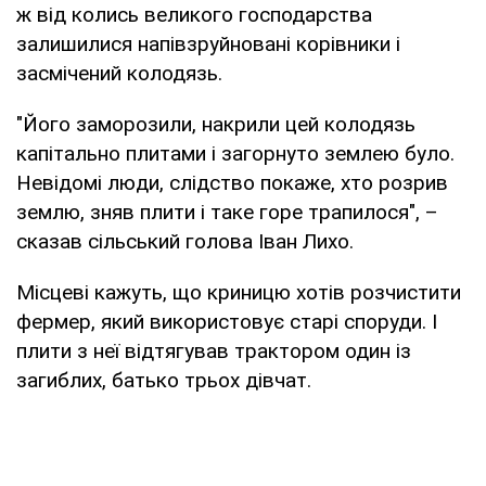
ж від колись великого господарства
залишилися напівзруйновані корівники і
засмічений колодязь.
"Його заморозили, накрили цей колодязь
капітально плитами і загорнуто землею було.
Невідомі люди, слідство покаже, хто розрив
землю, зняв плити і таке горе трапилося", –
сказав сільський голова Іван Лихо.
Місцеві кажуть, що криницю хотів розчистити
фермер, який використовує старі споруди. І
плити з неї відтягував трактором один із
загиблих, батько трьох дівчат.