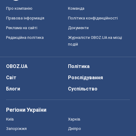
Блоги
Суспільство
Регіони України
Київ
Харків
Запоріжжя
Дніпро
Черкаси
Спорт
Футбол
Баскетбол
Хокей
Бокс
Формула-1
Моя школа
ГДЗ
Підручники