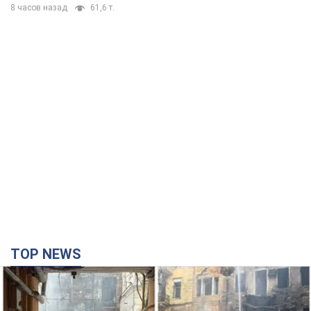
TOP NEWS
Армія Росії здійснила масовану атаку на Одесу:
горіла історична частина міста, є постраждалі.
Фото та відео
Для терору ворог застосував ракети та дрони