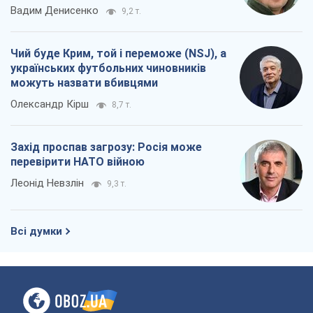
Всі думки
Про компанію
Команда
Правова інформація
Політика конфіденційності
Реклама на сайті
Документи
Редакційна політика
Журналісти OBOZ.UA на місці
подій
OBOZ.UA
Політика
Світ
Розслідування