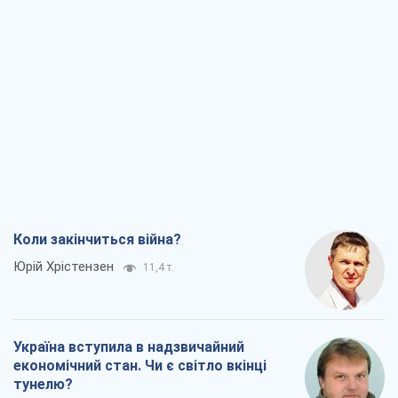
Юрій Хрістензен
11,4 т.
Україна вступила в надзвичайний
економічний стан. Чи є світло вкінці
тунелю?
Вадим Денисенко
9,2 т.
Чий буде Крим, той і переможе (NSJ), а
українських футбольних чиновників
можуть назвати вбивцями
Олександр Кірш
8,7 т.
Захід проспав загрозу: Росія може
перевірити НАТО війною
Леонід Невзлін
9,3 т.