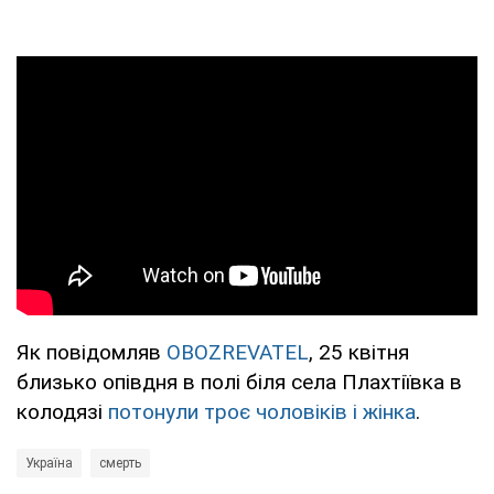
Як повідомляв
OBOZREVATEL
, 25 квітня
близько опівдня в полі біля села Плахтіївка в
колодязі
потонули троє чоловіків і жінка
.
Україна
смерть