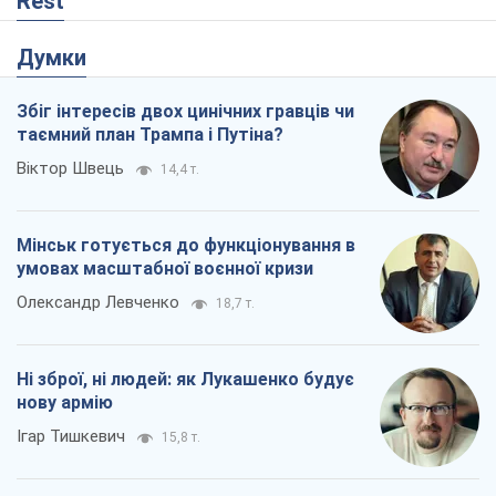
Ні зброї, ні людей: як Лукашенко будує
нову армію
Ігар Тишкевич
15,8 т.
Коли закінчиться війна?