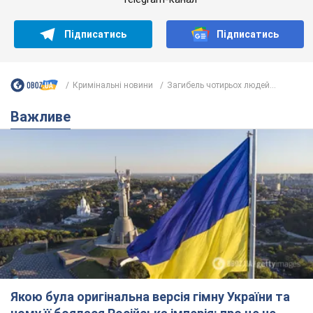
Якою була оригінальна версія гімну України та
чому її боялася Російська імперія: про це не
розповідають у школі
Державним символом є тільки перший куплет та приспів пісні
час назад
4,1 т.
Олександру Пономарьову – 53: що
відомо про трьох дітей секс-
символа 90-х та який вигляд вони
мають
За розвитком кар'єри артист не забував про
особисте щастя
7 часов назад
7,0 т.