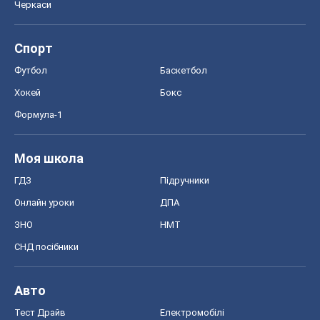
Онлайн уроки
ДПА
ЗНО
НМТ
СНД посібники
Авто
Тест Драйв
Електромобілі
Акції
Сервіс
Food Oboz
Рецепти
Напої
Дієти
Економіка
Ринки та компанії
Макроекономіка