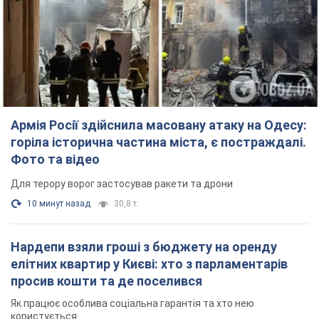
10 минут назад
30,8 т.
Нардепи взяли гроші з бюджету на оренду
елітних квартир у Києві: хто з парламентарів
просив кошти та де поселився
Як працює особлива соціальна гарантія та хто нею
користується
4 часа назад
49,4 т.
Російська армія обстріляла дві сусідні
багатоповерхівки в Харкові: двоє загиблих,
більше 20 постраждалих
Ворог навмисно обстрілює житлові будинки
6 минут назад
2,9 т.