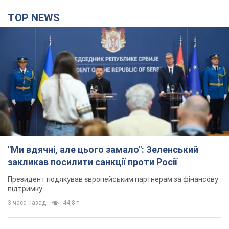
TOP NEWS
"Ми вдячні, але цього замало": Зеленський
закликав посилити санкції проти Росії
Президент подякував європейським партнерам за фінансову
підтримку
3 часа назад
44,8 т.