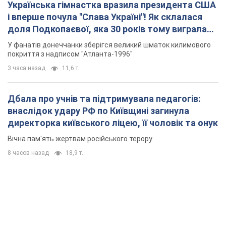
Українська гімнастка вразила президента США
і вперше почула "Слава Україні"! Як склалася
доля Подкопаєвої, яка 30 років тому виграла
"золото" Олімпіади
У фанатів донеччанки зберігся великий шматок килимового
покриття з надписом "Атланта-1996"
3 часа назад
11,6 т.
Дбала про учнів та підтримувала педагогів:
внаслідок удару РФ по Київщині загинула
директорка київського ліцею, її чоловік та онук
Вічна пам'ять жертвам російського терору
8 часов назад
18,9 т.