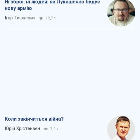
Ні зброї, ні людей: як Лукашенко будує
нову армію
Ігар Тишкевич
12,7 т.
Коли закінчиться війна?
Юрій Хрістензен
7,0 т.