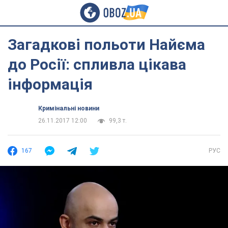
Загадкові польоти Найєма
до Росії: спливла цікава
інформація
Кримінальні новини
26.11.2017 12:00
99,3 т.
167
РУС