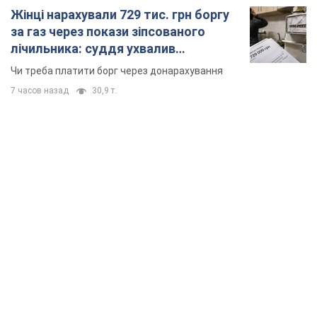
Жінці нарахували 729 тис. грн боргу
за газ через покази зіпсованого
лічильника: суддя ухвалив
неочікуване рішення
Чи треба платити борг через донарахування
7 часов назад
30,9 т.