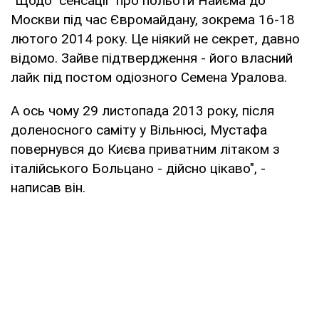
"Щодо "сенсації" про польоти Найєма до
Москви під час Євромайдану, зокрема 16-18
лютого 2014 року. Це ніякий не секрет, давно
відомо. Зайве підтвердження - його власний
лайк під постом одіозного Семена Уралова.
А ось чому 29 листопада 2013 року, після
доленосного саміту у Вільнюсі, Мустафа
повернувся до Києва приватним літаком з
італійського Больцано - дійсно цікаво", -
написав він.