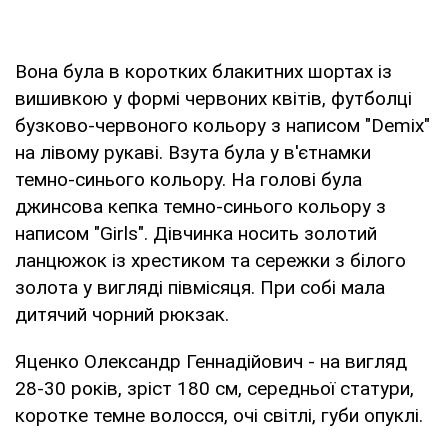
Вона була в коротких блакитних шортах із
вишивкою у формі червоних квітів, футболці
бузково-червоного кольору з написом "Demix"
на лівому рукаві. Взута була у в'єтнамки
темно-синього кольору. На голові була
джинсова кепка темно-синього кольору з
написом "Girls". Дівчинка носить золотий
ланцюжок із хрестиком та сережки з білого
золота у вигляді півмісяця. При собі мала
дитячий чорний рюкзак.
Яценко Олександр Геннадійович - на вигляд
28-30 років, зріст 180 см, середньої статури,
коротке темне волосся, очі світлі, губи опуклі.