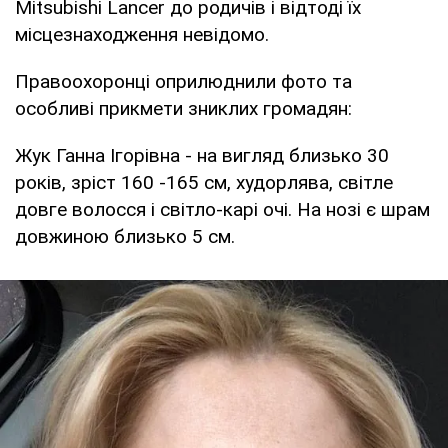
Mitsubishi Lancer до родичів і відтоді їх
місцезнаходження невідомо.
Правоохоронці оприлюднили фото та
особливі прикмети зниклих громадян:
Жук Ганна Ігорівна - на вигляд близько 30
років, зріст 160 -165 см, худорлява, світле
довге волосся і світло-карі очі. На нозі є шрам
довжиною близько 5 см.