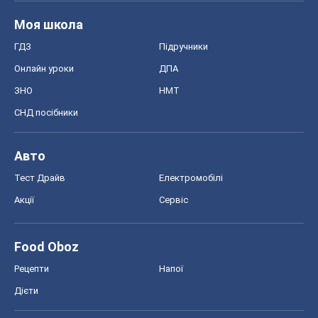
Моя школа
ГДЗ
Підручники
Онлайн уроки
ДПА
ЗНО
НМТ
СНД посібники
Авто
Тест Драйв
Електромобілі
Акції
Сервіс
Food Oboz
Рецепти
Напої
Дієти