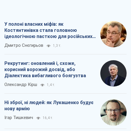
У полоні власних міфів: як
Костянтинівка стала головною
ідеологічною пасткою для російських
окупантів
Дмитро Снєгирьов
1,3 т.
Рекрутинг: оновлений і, схоже,
корисний ворожий досвід, або
Діалектика вибагливого боягузтва
Олександр Кірш
1,4 т.
Ні зброї, ні людей: як Лукашенко будує
нову армію
Ігар Тишкевич
16,4 т.