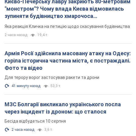
Києво-Печерську лавру закриють 80-метровим
"монстром"? Чому влада Києва відмовилась
зупиняти будівництво хмарочоса
"московського вірянина"
Яка реакція Кличка на петицію щодо скасування будівництва
2 часа назад
19,4 т.
Армія Росії здійснила масовану атаку на Одесу:
горіла історична частина міста, є постраждалі.
Фото та відео
Для терору ворог застосував ракети та дрони
41 минуту назад
53,3 т.
МЗС Болгарії викликало українського посла
через інцидент із дроном: що сталося
Бесіда відбудеться 10 серпня
2 часа назад
3,6 т.