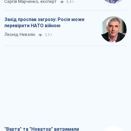
"Варта" та "Новатор" витримали
кулеметний обстріл і удар FPV-дрона,
врятувавши життя офіцеру ЗСУ
Українська Бронетехніка
3,2 т.
КНДР як каталізатор війни, або Про
новий етап російсько-
північнокорейського союзу
Олексій Кущ
3,3 т.
Вихід до еліти ЧС та тріумф "Сокола":
що відбувається в українському хокеї
Олександр Липенко
1,2 т.
Що очікує українців у 2026–2028 роках?
Головні висновки з нових прогнозів від