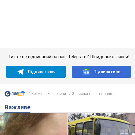
У Львові жінка спровокувала конфлікт,
розмовляючи російською мовою у маршрутці:
поліція склала адмінпротокол. Відео
На місце події прибули патрульні поліцейські та слідчо-
оперативна група
10 часов назад
10,6 т.
"Воюють, бо дурні": у Чернівцях
водій автобуса зневажив
українських військових і поплатився.