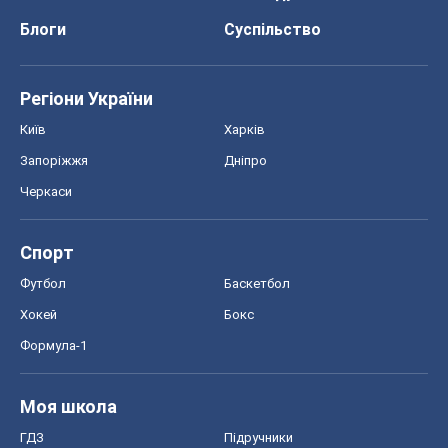
Моя школа
ГДЗ
Підручники
Онлайн уроки
ДПА
ЗНО
НМТ
СНД посібники
Авто
Тест Драйв
Електромобілі
Акції
Сервіс
Food Oboz
Рецепти
Напої
Дієти
Економіка