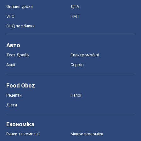
Ринки та компанії
Макроекономіка
MedOboz
Новини медицини
MAMACLUB
Шоу
Афіша
Плітки
Краса
Мода
Жіночий журнал