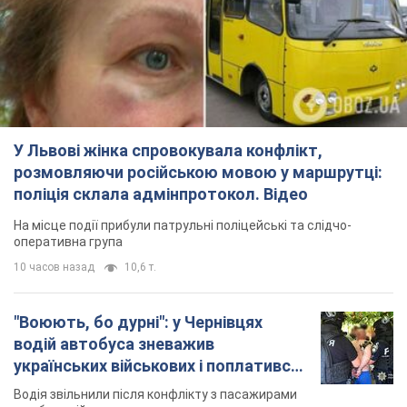
Відео
Водія звільнили після конфлікту з пасажирами
та образ військових
7.08.2026 15:47
9,1 т.
"Не слідкує за сексуальністю": у
Києві консультант салону краси
образив жінку після хімієтерапії,
розгорівся скандал. Фото
Працівник салону почав надавати оцінку
зовнішності жінки, сказавши, що вона носить
"чоловічу стрижку"
7 часов назад
16,5 т.