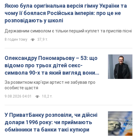
відомо про трьох дітей секс-
символа 90-х та який вигляд вони
мають
За розвитком кар'єри артист не забував про
особисте щастя
9.08.2026 04:01
10,2 т.
У ПриватБанку розповіли, чи дійсні
долари 1996 року: чи приймають
обмінники та банки такі купюри
Що робити, якщо банки та обмінні пункти не
приймають старі долари
9.08.2026 02:20
89,7 т.