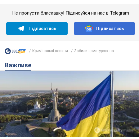
Важливе
Якою була оригінальна версія гімну України та
чому її боялася Російська імперія: про це не
розповідають у школі
Державним символом є тільки перший куплет та приспів пісні
8 годин тому
37,9 т.
Олександру Пономарьову – 53: що