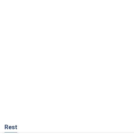
Rest
Думки
Український парадокс, або Чому у
Путіна нічого не вийшло з Україною
Віталій Портников
6,7 т.