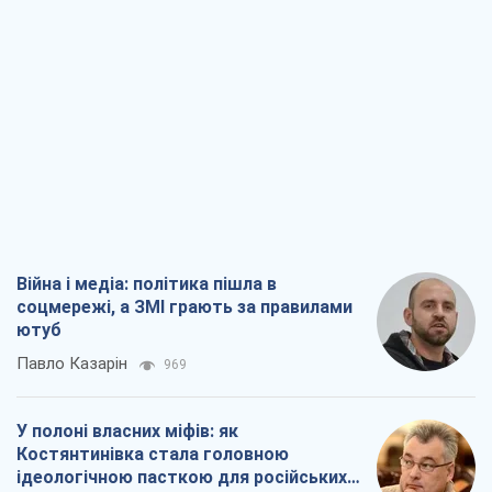
Війна і медіа: політика пішла в
соцмережі, а ЗМІ грають за правилами
ютуб
Павло Казарін
969
У полоні власних міфів: як
Костянтинівка стала головною
ідеологічною пасткою для російських
окупантів
Дмитро Снєгирьов
3,0 т.
Рекрутинг: оновлений і, схоже,
корисний ворожий досвід, або
Діалектика вибагливого боягузтва
Олександр Кірш
2,5 т.