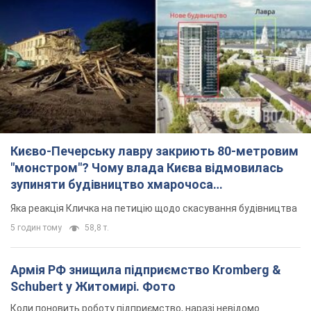
Києво-Печерську лавру закриють 80-метровим
"монстром"? Чому влада Києва відмовилась
зупиняти будівництво хмарочоса
"московського вірянина"
Яка реакція Кличка на петицію щодо скасування будівництва
5 годин тому
58,8 т.
Армія РФ знищила підприємство Kromberg &
Schubert у Житомирі. Фото
Коли поновить роботу підприємство, наразі невідомо
2 години тому
8,5 т.
МЗС Болгарії викликало українського посла
через інцидент із дроном: що сталося
Бесіда відбудеться 10 серпня
5 годин тому
7,9 т.