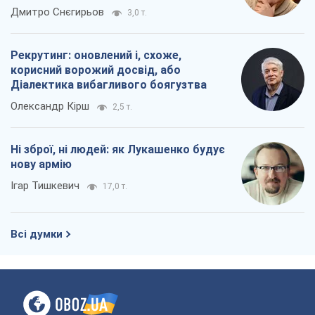
Ні зброї, ні людей: як Лукашенко будує
нову армію
Ігар Тишкевич
17,0 т.
Всі думки
Про компанію
Команда
Правова інформація
Політика конфіденційності
Реклама на сайті
Документи
Редакційна політика
Журналісти OBOZ.UA на місці
подій