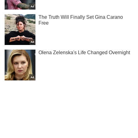
Не пропусти блискавку! Підписуйся на нас в Telegram
Підписатись
Підписатись
Кримінальні новини
Забили арматурою: на...