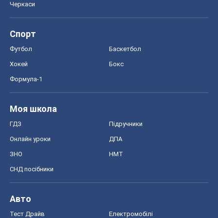
Моя школа
ГДЗ
Підручники
Онлайн уроки
ДПА
ЗНО
НМТ
СНД посібники
Авто
Тест Драйв
Електромобілі
Акції
Сервіс
Food Oboz
Рецепти
Напої
Дієти