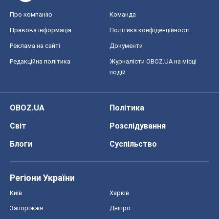
OBOZ.UA
Політика
Світ
Розслідування
Блоги
Суспільство
Регіони України
Київ
Харків
Запоріжжя
Дніпро
Черкаси
Спорт
Футбол
Баскетбол
Хокей
Бокс
Формула-1