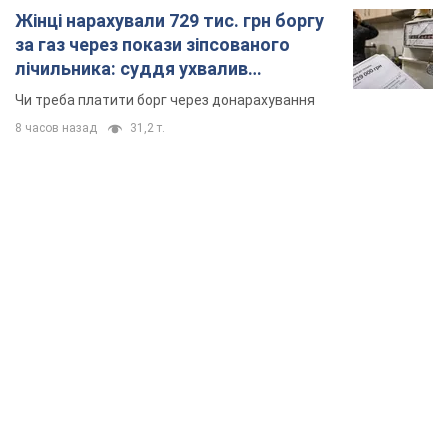
Жінці нарахували 729 тис. грн боргу
за газ через покази зіпсованого
лічильника: суддя ухвалив
неочікуване рішення
Чи треба платити борг через донарахування
8 часов назад
31,2 т.