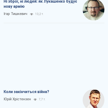
Ні зброї, ні людей: як Лукашенко будує
нову армію
Ігар Тишкевич
13,2 т.
Коли закінчиться війна?
Юрій Хрістензен
7,7 т.