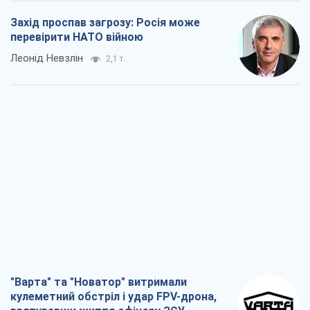
Захід проспав загрозу: Росія може
перевірити НАТО війною
Леонід Невзлін
2,1 т.
"Варта" та "Новатор" витримали
кулеметний обстріл і удар FPV-дрона,