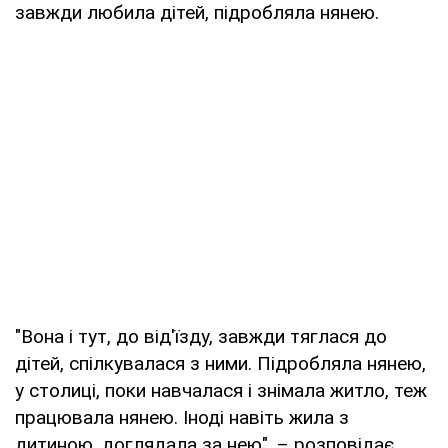
завжди любила дітей, підробляла нянею.
"Вона і тут, до від'їзду, завжди тяглася до
дітей, спілкувалася з ними. Підробляла нянею,
у столиці, поки навчалася і знімала житло, теж
працювала нянею. Іноді навіть жила з
дитиною, доглядала за нею", – розповідає