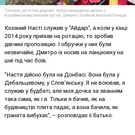
Коханий Насті служив у "Айдарі", а коли у кінці
2014 року приїхав на ротацію, то зробив
дівчині пропозицію. І обручки у них були
незвичайні, Дмитро їх носив на ланцюжку на
шиї під час боїв.
"Настя дійсно була на Донбасі. Вона була у
Дебальцевому, у Слов'янську. Я не воював, я
служив у будбаті, але моя дочка за званням
така сама, як і я. Тільки я бачив, як на
будівництві плита падає, а вона бачила, як
граната вибухає", – розповідає її батько.