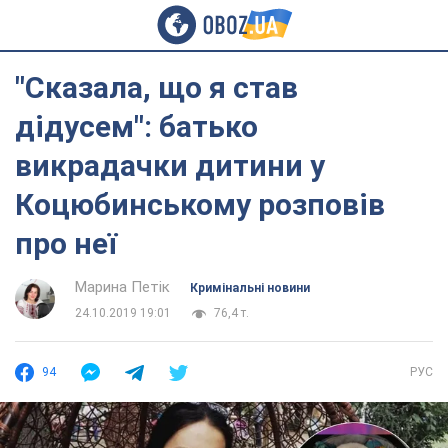
"Сказала, що я став
дідусем": батько
викрадачки дитини у
Коцюбинському розповів
про неї
Марина Петік
Кримінальні новини
24.10.2019 19:01
76,4 т.
94
РУС