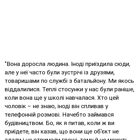
"Вона доросла людина. Іноді приїздила сюди,
але у неї часто були зустрічі із друзями,
товаришами по службі з батальйону. Ми якось
віддалилися. Теплі стосунки у нас були раніше,
коли вона ще у школі навчалася. Хто цей
чоловік – не знаю, іноді він спливав у
телефонній розмові. Начебто займався
будівництвом. Бо, як я питав, коли ж ви
приїдете, він казав, що вони ще об'єкт не
здали і не отримали гроші, тому й не можуть