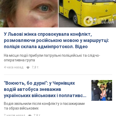
У Львові жінка спровокувала конфлікт,
розмовляючи російською мовою у маршрутці:
поліція склала адмінпротокол. Відео
На місце події прибули патрульні поліцейські та слідчо-
оперативна група
4 часа назад
7,8 т.
"Воюють, бо дурні": у Чернівцях
водій автобуса зневажив
українських військових і поплатився.
Відео
Водія звільнили після конфлікту з пасажирами
та образ військових
7 часов назад
7,8 т.