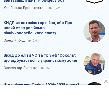
врятувавши життя офіцеру ЗСУ
Українська Бронетехніка
2,4 т.
КНДР як каталізатор війни, або Про
новий етап російсько-
північнокорейського союзу
Олексій Кущ
2,6 т.
Вихід до еліти ЧС та тріумф "Сокола":
що відбувається в українському хокеї
Олександр Липенко
951
Що очікує українців у 2026–2028 роках?
Головні висновки з нових прогнозів від
НБУ
Василь Фурман
19,3 т.