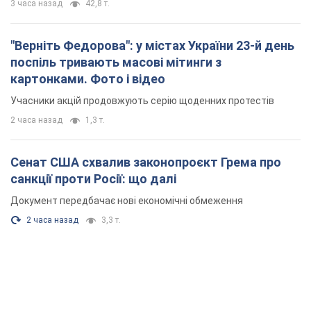
3 часа назад
42,8 т.
"Верніть Федорова": у містах України 23-й день
поспіль тривають масові мітинги з
картонками. Фото і відео
Учасники акцій продовжують серію щоденних протестів
2 часа назад
1,3 т.
Сенат США схвалив законопроєкт Грема про
санкції проти Росії: що далі
Документ передбачає нові економічні обмеження
2 часа назад
3,3 т.