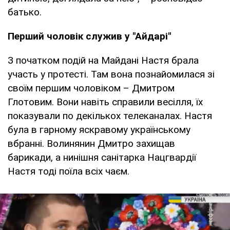
батько.
Перший чоловік служив у "Айдарі"
З початком подій на Майдані Настя брала
участь у протесті. Там вона познайомилася зі
своїм першим чоловіком – Дмитром
Глотовим. Вони навіть справили весілля, їх
показували по декількох телеканалах. Настя
була в гарному яскравому українському
вбранні. Волинянин Дмитро захищав
барикади, а нинішня санітарка Нацгвардії
Настя тоді поїла всіх чаєм.