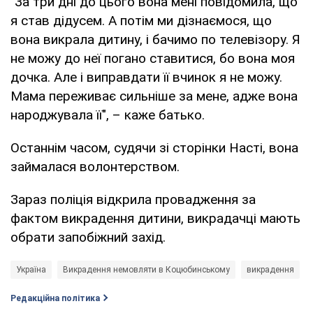
"За три дні до цього вона мені повідомила, що
я став дідусем. А потім ми дізнаємося, що
вона викрала дитину, і бачимо по телевізору. Я
не можу до неї погано ставитися, бо вона моя
дочка. Але і виправдати її вчинок я не можу.
Мама переживає сильніше за мене, адже вона
народжувала її", – каже батько.
Останнім часом, судячи зі сторінки Насті, вона
займалася волонтерством.
Зараз поліція відкрила провадження за
фактом викрадення дитини, викрадачці мають
обрати запобіжний захід.
Україна
Викрадення немовляти в Коцюбинському
викрадення
Редакційна політика