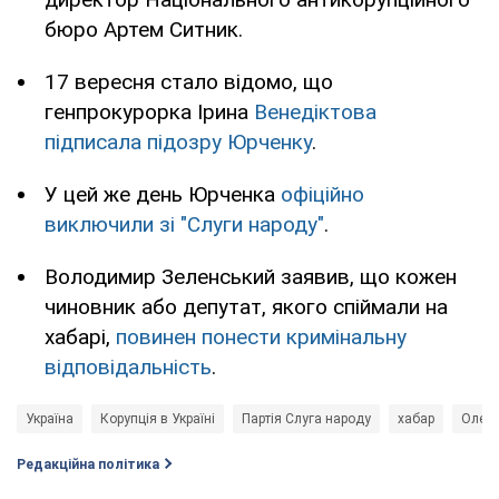
бюро Артем Ситник.
17 вересня стало відомо, що
генпрокурорка Ірина
Венедіктова
підписала підозру Юрченку
.
У цей же день Юрченка
офіційно
виключили зі "Слуги народу"
.
Володимир Зеленський заявив, що кожен
чиновник або депутат, якого спіймали на
хабарі,
повинен понести кримінальну
відповідальність
.
Україна
Корупція в Україні
Партія Слуга народу
хабар
Олекс
Редакційна політика