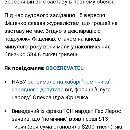
вересня він вніс заставу в повному обсязі.
Під час судового засідання 15 вересня
Фіщенко сказав журналістам, що грошей на
заставу не має. Згідно з декларацією
подружжя Фіщенків, станом на кінець
минулого року вони мали у накопиченнях
близько 584,8 тисяч гривень.
Як повідомляв
OBOZREVATEL
:
НАБУ
затримало на хабарі "помічника"
народного депутата
від фракції "Слуга
народу" Олександра Юрченка.
Виведений із фракції СН нардеп Гео Лерос
заявив, що "помічник" взяв перші $13
тисяч (вся сума становила $200 тисяч), які