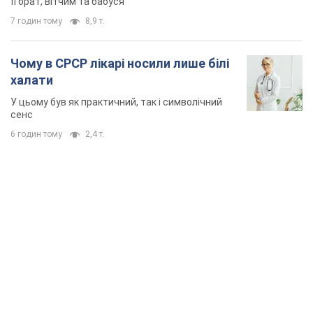
її брат, вітчим та бабуся
7 годин тому
8,9 т.
Чому в СРСР лікарі носили лише білі
халати
У цьому був як практичний, так і символічний
сенс
6 годин тому
2,4 т.