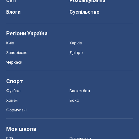
Світ
Розслідування
Блоги
Суспільство
Регіони України
Київ
Харків
Запоріжжя
Дніпро
Черкаси
Спорт
Футбол
Баскетбол
Хокей
Бокс
Формула-1
Моя школа
ГДЗ
Підручники