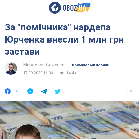
За "помічника" нардепа
Юрченка внесли 1 млн грн
застави
Мирослав Семенюк
Кримінальні новини
17.09.2020 16:03
14,4 т.
193
РУС