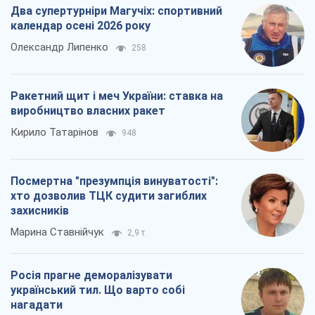
Два супертурніри Магучіх: спортивний
календар осені 2026 року
Олександр Липенко
258
Ракетний щит і меч України: ставка на
виробництво власних ракет
Кирило Татарінов
948
Посмертна "презумпція винуватості":
хто дозволив ТЦК судити загиблих
захисників
Марина Ставнійчук
2,9 т.
Росія прагне деморалізувати
український тил. Що варто собі
нагадати