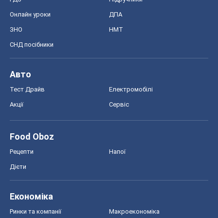
Онлайн уроки
ДПА
ЗНО
НМТ
СНД посібники
Авто
Тест Драйв
Електромобілі
Акції
Сервіс
Food Oboz
Рецепти
Напої
Дієти
Економіка
Ринки та компанії
Макроекономіка