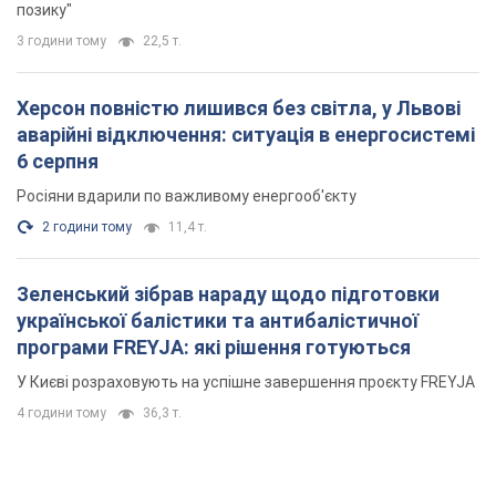
позику"
3 години тому
22,5 т.
Херсон повністю лишився без світла, у Львові
аварійні відключення: ситуація в енергосистемі
6 серпня
Росіяни вдарили по важливому енергооб'єкту
2 години тому
11,4 т.
Зеленський зібрав нараду щодо підготовки
української балістики та антибалістичної
програми FREYJA: які рішення готуються
У Києві розраховують на успішне завершення проєкту FREYJA
4 години тому
36,3 т.