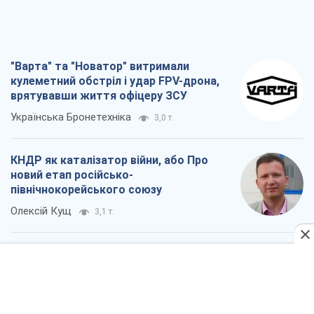
"Варта" та "Новатор" витримали
кулеметний обстріл і удар FPV-дрона,
врятувавши життя офіцеру ЗСУ
Українська Бронетехніка
3,0 т.
КНДР як каталізатор війни, або Про
новий етап російсько-
північнокорейського союзу
Олексій Кущ
3,1 т.
Вихід до еліти ЧС та тріумф "Сокола":
що відбувається в українському хокеї
Олександр Липенко
1,1 т.