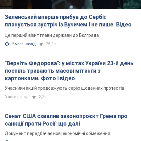
Зеленський вперше прибув до Сербії:
планується зустріч із Вучичем і не лише. Відео
Це перший візит глави держави до Бєлграда
2 часа назад
75,3 т.
"Верніть Федорова": у містах України 23-й день
поспіль тривають масові мітинги з
картонками. Фото і відео
Учасники акцій продовжують серію щоденних протестів
3 часа назад
2,2 т.
Сенат США схвалив законопроєкт Грема про
санкції проти Росії: що далі
Документ передбачає нові економічні обмеження