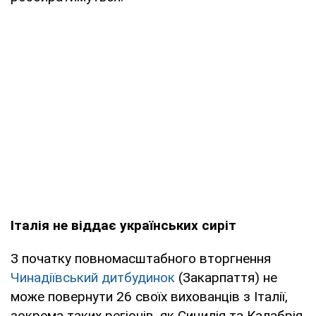
Італія не віддає українських сиріт
З початку повномасштабного вторгнення
Чинадіївський дитбудинок
(Закарпаття) не
може повернути 26 своїх вихованців з Італії,
зокрема таких регіонів, як Сицилія та Калабрія.