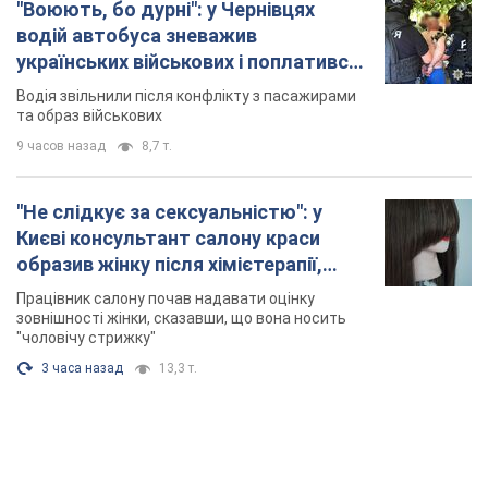
"Воюють, бо дурні": у Чернівцях
водій автобуса зневажив
українських військових і поплатився.
Відео
Водія звільнили після конфлікту з пасажирами
та образ військових
9 часов назад
8,7 т.
"Не слідкує за сексуальністю": у
Києві консультант салону краси
образив жінку після хімієтерапії,
розгорівся скандал. Фото
Працівник салону почав надавати оцінку
зовнішності жінки, сказавши, що вона носить
"чоловічу стрижку"
3 часа назад
13,3 т.