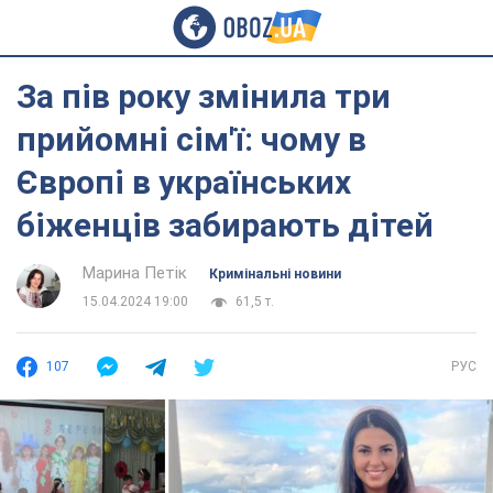
За пів року змінила три
прийомні сім'ї: чому в
Європі в українських
біженців забирають дітей
Марина Петік
Кримінальні новини
15.04.2024 19:00
61,5 т.
107
РУС